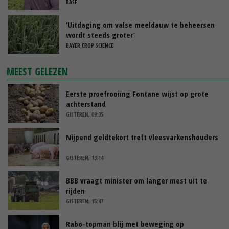
BASF
‘Uitdaging om valse meeldauw te beheersen
wordt steeds groter’
BAYER CROP SCIENCE
MEEST GELEZEN
Eerste proefrooiing Fontane wijst op grote
achterstand
GISTEREN, 09:35
Nijpend geldtekort treft vleesvarkenshouders
GISTEREN, 13:14
BBB vraagt minister om langer mest uit te
rijden
GISTEREN, 15:47
Rabo-topman blij met beweging op