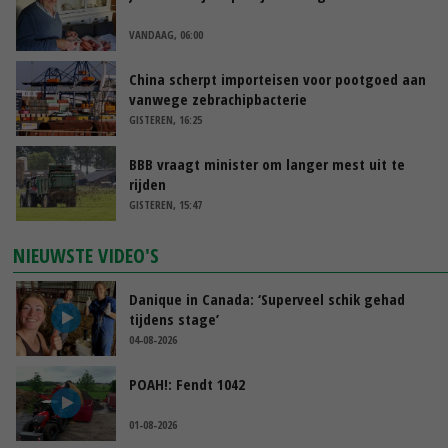
VANDAAG, 06:00
China scherpt importeisen voor pootgoed aan
vanwege zebrachipbacterie
GISTEREN, 16:25
BBB vraagt minister om langer mest uit te
rijden
GISTEREN, 15:47
NIEUWSTE VIDEO'S
Danique in Canada: ‘Superveel schik gehad
tijdens stage’
04-08-2026
POAH!: Fendt 1042
01-08-2026