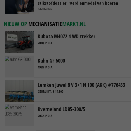
stikstofdossier: ‘Verdienmodel van boeren
blijft cruciaal’
04-08-2026
NIEUW OP
MECHANISATIE
MARKT.NL
Kubota M4072 4 WD trekker
2018, P.O.A.
Kuhn GF 6000
1989, P.O.A.
Lemken Juwel 8 V 3+1 N 100 (AKK) #776453
GEBRUIKT, € 14.800
Kverneland LD85-300/5
2002, P.O.A.