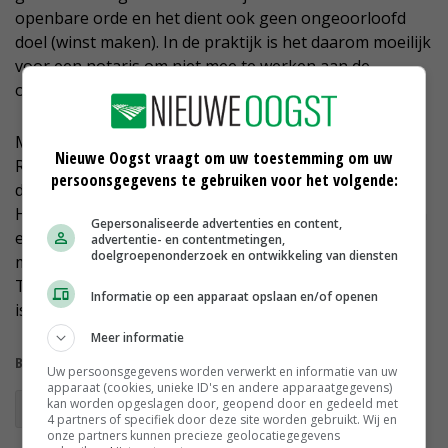
openbare orde en het dient ook geen ongeoorloofd
doel (winst maken). In de praktijk is het daarom moeilijk
voor een notaris om niet mee te werken aan de
overdracht van dit soort percelen.
Minister Hugo de Jonge voor Volkshuisvesting en
Nieuwe Oogst vraagt om uw toestemming om uw
Ruimtelijke Ordening kondigde eerder dit jaar al aan
persoonsgegevens te gebruiken voor het volgende:
dat hij een einde wil maken aan deze grondspeculatie.
Hij werkt daarbij samen met de ministers van Financiën
Gepersonaliseerde advertenties en content,
en voor Rechtsbescherming en verwacht de komende
advertentie- en contentmetingen,
doelgroepenonderzoek en ontwikkeling van diensten
maanden met een plan van aanpak te komen. In de
Tweede Kamer is een brede consensus dat actie nodig
Informatie op een apparaat opslaan en/of openen
is om deze vorm van speculatie aan banden de leggen.
Meer informatie
Bekijk meer over:
Uw persoonsgegevens worden verwerkt en informatie van uw
apparaat (cookies, unieke ID's en andere apparaatgegevens)
kan worden opgeslagen door, geopend door en gedeeld met
landbouwgrond
Tweede Kamer
4 partners of specifiek door deze site worden gebruikt. Wij en
onze partners kunnen precieze geolocatiegegevens