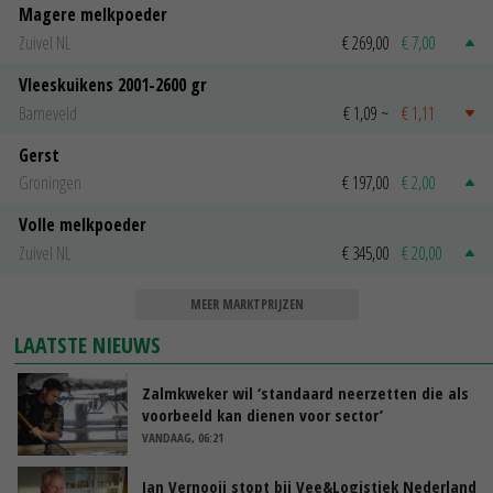
Magere melkpoeder
Zuivel NL
€ 269,00
€ 7,00
Vleeskuikens 2001-2600 gr
Barneveld
€ 1,09
~
€ 1,11
Gerst
Groningen
€ 197,00
€ 2,00
Volle melkpoeder
Zuivel NL
€ 345,00
€ 20,00
MEER MARKTPRIJZEN
LAATSTE NIEUWS
Zalmkweker wil ‘standaard neerzetten die als
voorbeeld kan dienen voor sector’
VANDAAG, 06:21
Jan Vernooij stopt bij Vee&Logistiek Nederland