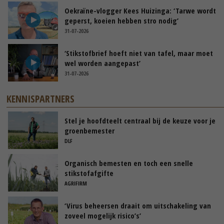
Oekraïne-vlogger Kees Huizinga: ‘Tarwe wordt
geperst, koeien hebben stro nodig’
31-07-2026
‘Stikstofbrief hoeft niet van tafel, maar moet
wel worden aangepast’
31-07-2026
KENNISPARTNERS
Stel je hoofdteelt centraal bij de keuze voor je
groenbemester
DLF
Organisch bemesten en toch een snelle
stikstofafgifte
AGRIFIRM
‘Virus beheersen draait om uitschakeling van
zoveel mogelijk risico’s’