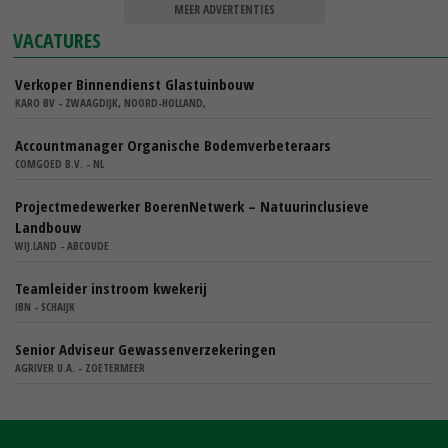
MEER ADVERTENTIES
VACATURES
Verkoper Binnendienst Glastuinbouw
KARO BV - ZWAAGDIJK, NOORD-HOLLAND,
Accountmanager Organische Bodemverbeteraars
COMGOED B.V. - NL
Projectmedewerker BoerenNetwerk – Natuurinclusieve
Landbouw
WIJ.LAND - ABCOUDE
Teamleider instroom kwekerij
IBN - SCHAIJK
Senior Adviseur Gewassenverzekeringen
AGRIVER U.A. - ZOETERMEER