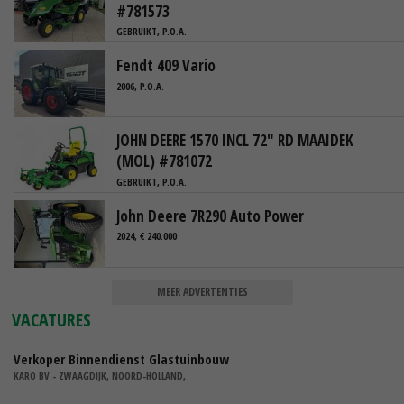
#781573
GEBRUIKT, P.O.A.
Fendt 409 Vario
2006, P.O.A.
JOHN DEERE 1570 INCL 72" RD MAAIDEK
(MOL) #781072
GEBRUIKT, P.O.A.
John Deere 7R290 Auto Power
2024, € 240.000
MEER ADVERTENTIES
VACATURES
Verkoper Binnendienst Glastuinbouw
KARO BV - ZWAAGDIJK, NOORD-HOLLAND,