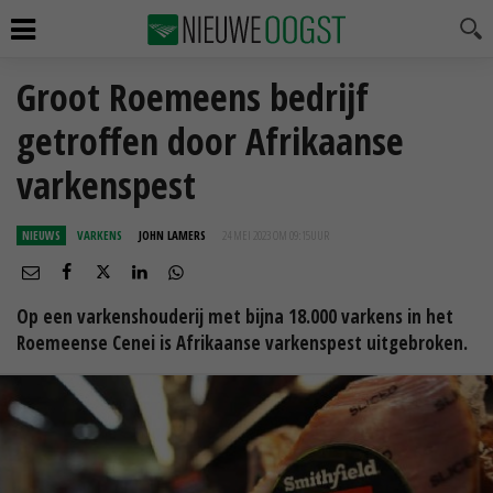
Groot Roemeens bedrijf
getroffen door Afrikaanse
varkenspest
NIEUWS
VARKENS
JOHN LAMERS
24 MEI 2023 OM 09:15
UUR
Op een varkenshouderij met bijna 18.000 varkens in het
Roemeense Cenei is Afrikaanse varkenspest uitgebroken.