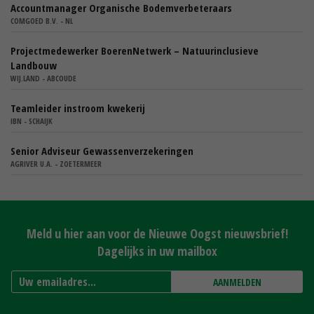
Accountmanager Organische Bodemverbeteraars
COMGOED B.V. - NL
Projectmedewerker BoerenNetwerk – Natuurinclusieve
Landbouw
WIJ.LAND - ABCOUDE
Teamleider instroom kwekerij
IBN - SCHAIJK
Senior Adviseur Gewassenverzekeringen
AGRIVER U.A. - ZOETERMEER
Meld u hier aan voor de Nieuwe Oogst nieuwsbrief!
Dagelijks in uw mailbox
AANMELDEN