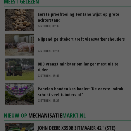
MEEST GELEZEN
Eerste proefrooiing Fontane wijst op grote
achterstand
GISTEREN, 09:35
Nijpend geldtekort treft vleesvarkenshouders
GISTEREN, 13:14
BBB vraagt minister om langer mest uit te
rijden
GISTEREN, 15:47
Panelen houden kas koeler: ‘De eerste indruk
schrikt veel tuinders af’
GISTEREN, 15:27
NIEUW OP
MECHANISATIE
MARKT.NL
JOHN DEERE X350R ZITMAAIER 42" (STE)