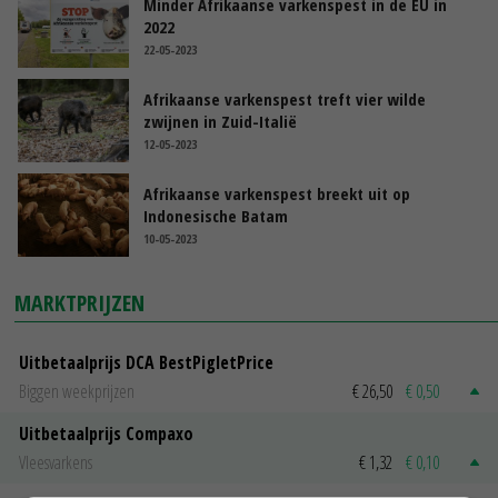
Minder Afrikaanse varkenspest in de EU in
2022
22-05-2023
Afrikaanse varkenspest treft vier wilde
zwijnen in Zuid-Italië
12-05-2023
Afrikaanse varkenspest breekt uit op
Indonesische Batam
10-05-2023
MARKTPRIJZEN
Uitbetaalprijs DCA BestPigletPrice
Biggen weekprijzen
€ 26,50
€ 0,50
Uitbetaalprijs Compaxo
Vleesvarkens
€ 1,32
€ 0,10