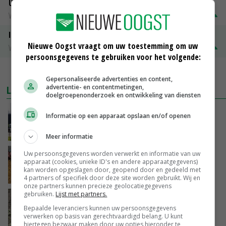
Uitbetaalprijs Van Rooi Meat
Vleesvarkens
€ 1,25
€ 0,10
ISN prijs Frankrijk
Nieuwe Oogst vraagt om uw toestemming om uw
Vleesvarkens
€ 1,78
€ 0,06
persoonsgegevens te gebruiken voor het volgende:
MEER MARKTPRIJZEN
Gepersonaliseerde advertenties en content,
advertentie- en contentmetingen,
LAATSTE NIEUWS
doelgroepenonderzoek en ontwikkeling van diensten
Gemiddelde Europese melkprijs daalt licht in
Informatie op een apparaat opslaan en/of openen
juni
VANDAAG, 17:04
Meer informatie
Uw persoonsgegevens worden verwerkt en informatie van uw
Frans onderzoekcentrum bestrijkt hele
apparaat (cookies, unieke ID's en andere apparaatgegevens)
varkensvleesketen
kan worden opgeslagen door, geopend door en gedeeld met
VANDAAG, 15:29
4 partners of specifiek door deze site worden gebruikt. Wij en
onze partners kunnen precieze geolocatiegegevens
gebruiken.
Lijst met partners.
Emmeloord noteert eerste zaaiuien op
maximaal 20 euro
Bepaalde leveranciers kunnen uw persoonsgegevens
verwerken op basis van gerechtvaardigd belang. U kunt
VANDAAG, 14:59
hiertegen bezwaar maken door uw opties hieronder te