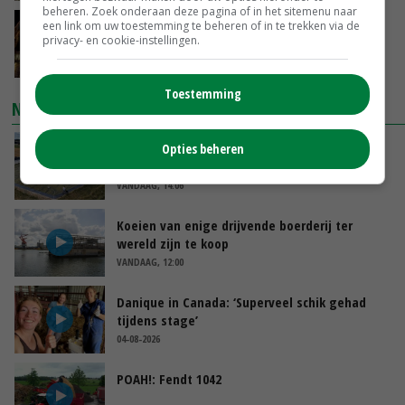
beheren. Zoek onderaan deze pagina of in het sitemenu naar
Spontane boerenacties in Twente en
een link om uw toestemming te beheren of in te trekken via de
privacy- en cookie-instellingen.
Apeldoorn zetten de trend
VANDAAG, 14:48
Toestemming
NIEUWSTE VIDEO'S
Droogte veroorzaakt steeds meer problemen:
Opties beheren
‘Bassin afgelopen week al leeg’
VANDAAG, 14:06
Koeien van enige drijvende boerderij ter
wereld zijn te koop
VANDAAG, 12:00
Danique in Canada: ‘Superveel schik gehad
tijdens stage’
04-08-2026
POAH!: Fendt 1042