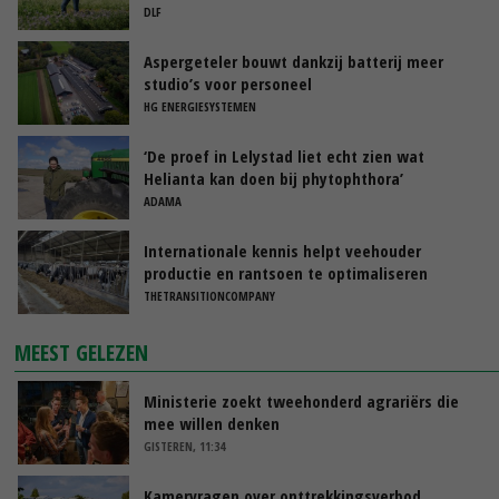
DLF
Aspergeteler bouwt dankzij batterij meer
studio’s voor personeel
HG ENERGIESYSTEMEN
‘De proef in Lelystad liet echt zien wat
Helianta kan doen bij phytophthora’
ADAMA
Internationale kennis helpt veehouder
productie en rantsoen te optimaliseren
THETRANSITIONCOMPANY
MEEST GELEZEN
Ministerie zoekt tweehonderd agrariërs die
mee willen denken
GISTEREN, 11:34
Kamervragen over onttrekkingsverbod,