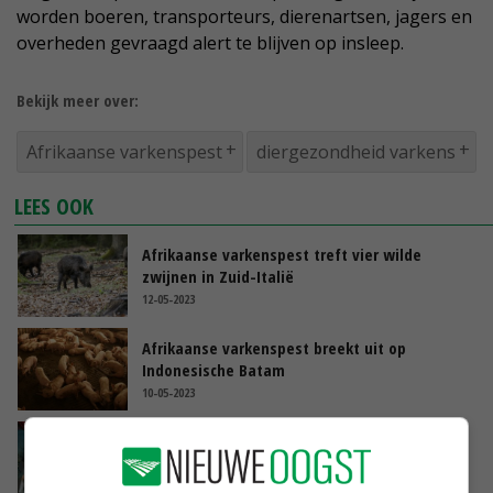
worden boeren, transporteurs, dierenartsen, jagers en
overheden gevraagd alert te blijven op insleep.
Bekijk meer over:
Afrikaanse varkenspest
diergezondheid varkens
LEES OOK
Afrikaanse varkenspest treft vier wilde
zwijnen in Zuid-Italië
12-05-2023
Afrikaanse varkenspest breekt uit op
Indonesische Batam
10-05-2023
Grieks bedrijf getroffen door varkenspest
04-05-2023