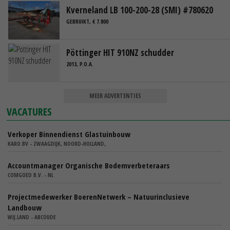
Kverneland LB 100-200-28 (SMI) #780620
GEBRUIKT, € 7.800
Pöttinger HIT 910NZ schudder
2013, P.O.A.
MEER ADVERTENTIES
VACATURES
Verkoper Binnendienst Glastuinbouw
KARO BV - ZWAAGDIJK, NOORD-HOLLAND,
Accountmanager Organische Bodemverbeteraars
COMGOED B.V. - NL
Projectmedewerker BoerenNetwerk – Natuurinclusieve
Landbouw
WIJ.LAND - ABCOUDE