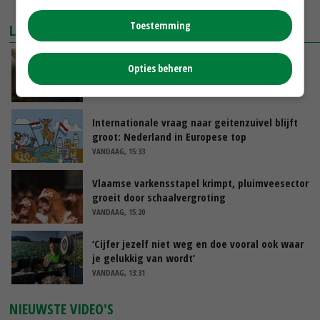
MEER MARKTPRIJZEN
Toestemming
LAATSTE NIEUWS
‘Samenwerking A-ware en Amalthea gaat
Opties beheren
zorgen voor meer balans’
VANDAAG, 16:01
Internationale vraag naar geitenzuivel blijft
groot: Nederland in Europese top
VANDAAG, 15:33
Vlaamse varkensstapel krimpt, pluimveesector
groeit door schaalvergroting
VANDAAG, 15:20
‘Cijfer jezelf niet weg en doe vooral ook waar
je gelukkig van wordt’
VANDAAG, 13:31
NIEUWSTE VIDEO'S