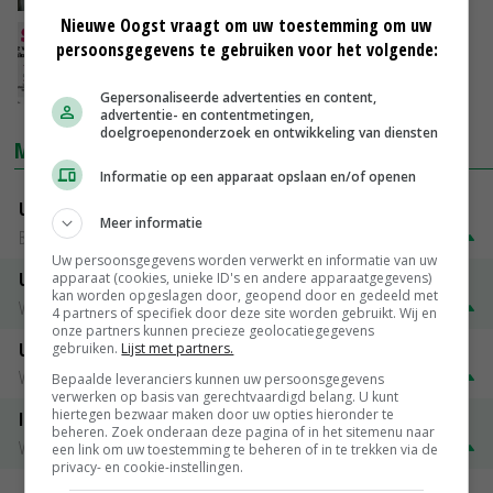
Nieuwe Oogst vraagt om uw toestemming om uw
Duidelijkere waarschuwingsborden tegen
persoonsgegevens te gebruiken voor het volgende:
Afrikaanse varkenspest
26-04-2023
Gepersonaliseerde advertenties en content,
advertentie- en contentmetingen,
doelgroepenonderzoek en ontwikkeling van diensten
MARKTPRIJZEN
Informatie op een apparaat opslaan en/of openen
Uitbetaalprijs DCA BestPigletPrice
Meer informatie
Biggen weekprijzen
€ 26,50
€ 0,50
Uw persoonsgegevens worden verwerkt en informatie van uw
Uitbetaalprijs Compaxo
apparaat (cookies, unieke ID's en andere apparaatgegevens)
kan worden opgeslagen door, geopend door en gedeeld met
Vleesvarkens
€ 1,32
€ 0,10
4 partners of specifiek door deze site worden gebruikt. Wij en
onze partners kunnen precieze geolocatiegegevens
Uitbetaalprijs Van Rooi Meat
gebruiken.
Lijst met partners.
Vleesvarkens
€ 1,25
€ 0,10
Bepaalde leveranciers kunnen uw persoonsgegevens
verwerken op basis van gerechtvaardigd belang. U kunt
hiertegen bezwaar maken door uw opties hieronder te
ISN prijs Frankrijk
beheren. Zoek onderaan deze pagina of in het sitemenu naar
Vleesvarkens
€ 1,78
€ 0,06
een link om uw toestemming te beheren of in te trekken via de
privacy- en cookie-instellingen.