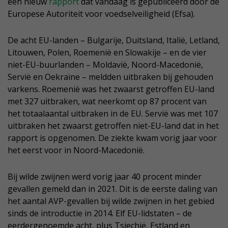
een nieuw
rapport
dat vandaag is gepubliceerd door de
Europese Autoriteit voor voedselveiligheid (Efsa).
De acht EU-landen – Bulgarije, Duitsland, Italië, Letland,
Litouwen, Polen, Roemenië en Slowakije – en de vier
niet-EU-buurlanden – Moldavië, Noord-Macedonië,
Servië en Oekraïne – meldden uitbraken bij gehouden
varkens. Roemenië was het zwaarst getroffen EU-land
met 327 uitbraken, wat neerkomt op 87 procent van
het totaalaantal uitbraken in de EU. Servië was met 107
uitbraken het zwaarst getroffen niet-EU-land dat in het
rapport is opgenomen. De ziekte kwam vorig jaar voor
het eerst voor in Noord-Macedonië.
Bij wilde zwijnen werd vorig jaar 40 procent minder
gevallen gemeld dan in 2021. Dit is de eerste daling van
het aantal AVP-gevallen bij wilde zwijnen in het gebied
sinds de introductie in 2014. Elf EU-lidstaten – de
eerdergenoemde acht, plus Tsjechië, Estland en