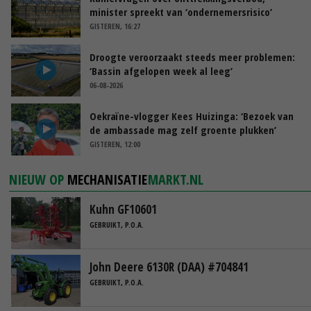
minister spreekt van ‘ondernemersrisico’
GISTEREN, 16:27
Droogte veroorzaakt steeds meer problemen:
‘Bassin afgelopen week al leeg’
06-08-2026
Oekraïne-vlogger Kees Huizinga: ‘Bezoek van
de ambassade mag zelf groente plukken’
GISTEREN, 12:00
NIEUW OP
MECHANISATIE
MARKT.NL
Kuhn GF10601
GEBRUIKT, P.O.A.
John Deere 6130R (DAA) #704841
GEBRUIKT, P.O.A.