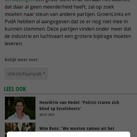
dat daar al geen meerderheid heeft, zal op zoek
moeten naar steun van andere partijen. GroenLinks en
PvdA hebben al aangegeven dat ze er nog niet mee in
kunnen stemmen. Deze partijen vinden onder meer dat
de industrie en luchtvaart een grotere bijdrage moeten
leveren.
Bekijk meer over:
stikstofaanpak
LEES OOK
Henriëtte van Hedel: 'Politici staren zich
blind op Excelsheets'
08-03-2023
Wim Bens: 'We moeten samen uit het
stikstofmoeras komen'