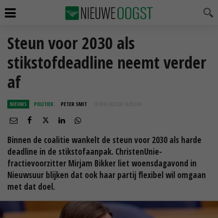
Steun voor 2030 als
stikstofdeadline neemt verder
af
NIEUWS
POLITIEK
PETER SMIT
09 MAA 2023 OM 14:05
UUR
Binnen de coalitie wankelt de steun voor 2030 als harde
deadline in de stikstofaanpak. ChristenUnie-
fractievoorzitter Mirjam Bikker liet woensdagavond in
Nieuwsuur blijken dat ook haar partij flexibel wil omgaan
met dat doel.