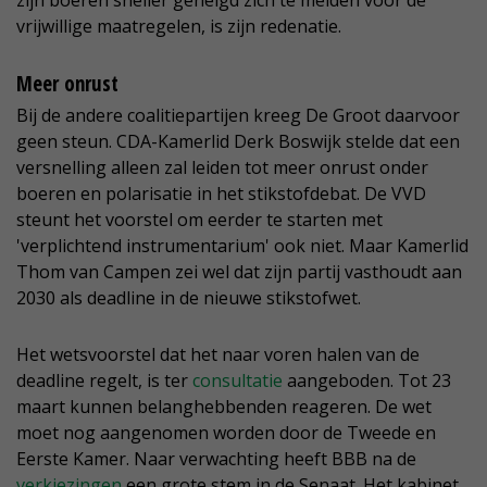
zijn boeren sneller geneigd zich te melden voor de
vrijwillige maatregelen, is zijn redenatie.
Meer onrust
Bij de andere coalitiepartijen kreeg De Groot daarvoor
geen steun. CDA-Kamerlid Derk Boswijk stelde dat een
versnelling alleen zal leiden tot meer onrust onder
boeren en polarisatie in het stikstofdebat. De VVD
steunt het voorstel om eerder te starten met
'verplichtend instrumentarium' ook niet. Maar Kamerlid
Thom van Campen zei wel dat zijn partij vasthoudt aan
2030 als deadline in de nieuwe stikstofwet.
Het wetsvoorstel dat het naar voren halen van de
deadline regelt, is ter
consultatie
aangeboden. Tot 23
maart kunnen belanghebbenden reageren. De wet
moet nog aangenomen worden door de Tweede en
Eerste Kamer. Naar verwachting heeft BBB na de
verkiezingen
een grote stem in de Senaat. Het kabinet,