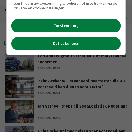
een link om uw toestemming te beheren of in te trekken via de
privacy- en cookie-instellingen.
Volle melkpoeder
Zuivel NL
€ 345,00
€ 20,00
Toestemming
MEER MARKTPRIJZEN
LAATSTE NIEUWS
Opties beheren
ForFarmers groeit verder en ziet marktaandeel
toenemen
VANDAAG, 07:43
Zalmkweker wil ‘standaard neerzetten die als
voorbeeld kan dienen voor sector’
VANDAAG, 06:21
Jan Vernooij stopt bij Vee&Logistiek Nederland
VANDAAG, 06:00
China scherpt importeisen voor pootgoed aan