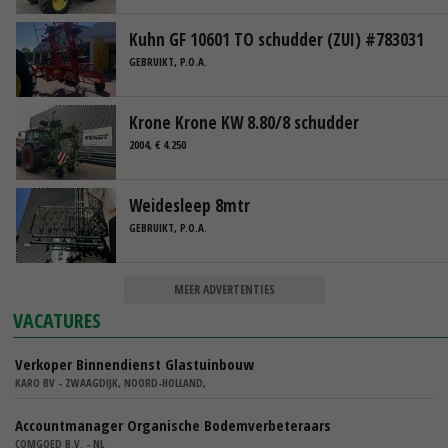
Kuhn GF 10601 TO schudder (ZUI) #783031
GEBRUIKT, P.O.A.
Krone Krone KW 8.80/8 schudder
2004, € 4.250
Weidesleep 8mtr
GEBRUIKT, P.O.A.
MEER ADVERTENTIES
VACATURES
Verkoper Binnendienst Glastuinbouw
KARO BV - ZWAAGDIJK, NOORD-HOLLAND,
Accountmanager Organische Bodemverbeteraars
COMGOED B.V. - NL