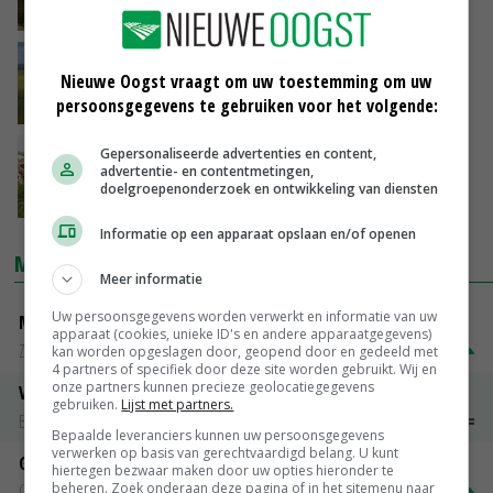
08-03-2023
Kamer: behoud bedenktijd voor
Nieuwe Oogst vraagt om uw toestemming om uw
piekbelasters
persoonsgegevens te gebruiken voor het volgende:
08-03-2023
Gepersonaliseerde advertenties en content,
Duidelijkheid van Overijssel over PPLG blijft
advertentie- en contentmetingen,
uit
doelgroepenonderzoek en ontwikkeling van diensten
07-03-2023
Informatie op een apparaat opslaan en/of openen
MARKTPRIJZEN
Meer informatie
Uw persoonsgegevens worden verwerkt en informatie van uw
Magere melkpoeder
apparaat (cookies, unieke ID's en andere apparaatgegevens)
Zuivel NL
€ 269,00
€ 7,00
kan worden opgeslagen door, geopend door en gedeeld met
4 partners of specifiek door deze site worden gebruikt. Wij en
onze partners kunnen precieze geolocatiegegevens
Vleeskuikens 2001-2600 gr
gebruiken.
Lijst met partners.
Barneveld
€ 1,09
~
€ 1,11
Bepaalde leveranciers kunnen uw persoonsgegevens
verwerken op basis van gerechtvaardigd belang. U kunt
Gerst
hiertegen bezwaar maken door uw opties hieronder te
beheren. Zoek onderaan deze pagina of in het sitemenu naar
Groningen
€ 197,00
€ 2,00