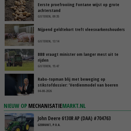
Eerste proefrooiing Fontane wijst op grote
achterstand
GISTEREN, 09:35
Nijpend geldtekort treft vleesvarkenshouders
GISTEREN, 13:14
BBB vraagt minister om langer mest uit te
rijden
GISTEREN, 15:47
Rabo-topman blij met beweging op
stikstofdossier: ‘Verdienmodel van boeren
blijft cruciaal’
04-08-2026
NIEUW OP
MECHANISATIE
MARKT.NL
John Deere 6130R AP (DAA) #704763
GEBRUIKT, P.O.A.