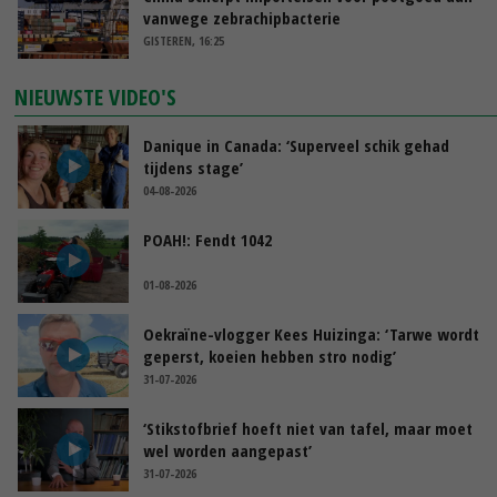
vanwege zebrachipbacterie
GISTEREN, 16:25
NIEUWSTE VIDEO'S
Danique in Canada: ‘Superveel schik gehad
tijdens stage’
04-08-2026
POAH!: Fendt 1042
01-08-2026
Oekraïne-vlogger Kees Huizinga: ‘Tarwe wordt
geperst, koeien hebben stro nodig’
31-07-2026
‘Stikstofbrief hoeft niet van tafel, maar moet
wel worden aangepast’
31-07-2026