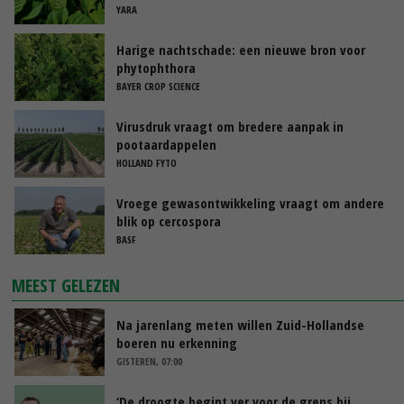
YARA
Harige nachtschade: een nieuwe bron voor
phytophthora
BAYER CROP SCIENCE
Virusdruk vraagt om bredere aanpak in
pootaardappelen
HOLLAND FYTO
Vroege gewasontwikkeling vraagt om andere
blik op cercospora
BASF
MEEST GELEZEN
Na jarenlang meten willen Zuid-Hollandse
boeren nu erkenning
GISTEREN, 07:00
‘De droogte begint ver voor de grens bij