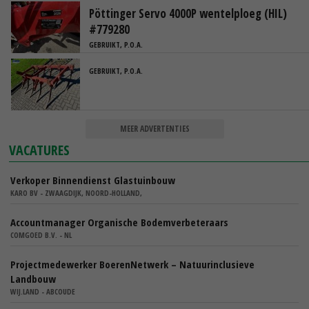
Pöttinger Servo 4000P wentelploeg (HIL)
#779280
GEBRUIKT, P.O.A.
GEBRUIKT, P.O.A.
MEER ADVERTENTIES
VACATURES
Verkoper Binnendienst Glastuinbouw
KARO BV - ZWAAGDIJK, NOORD-HOLLAND,
Accountmanager Organische Bodemverbeteraars
COMGOED B.V. - NL
Projectmedewerker BoerenNetwerk – Natuurinclusieve
Landbouw
WIJ.LAND - ABCOUDE