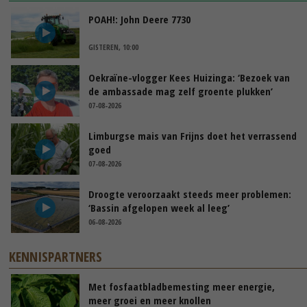
POAH!: John Deere 7730
GISTEREN, 10:00
Oekraïne-vlogger Kees Huizinga: ‘Bezoek van
de ambassade mag zelf groente plukken’
07-08-2026
Limburgse mais van Frijns doet het verrassend
goed
07-08-2026
Droogte veroorzaakt steeds meer problemen:
‘Bassin afgelopen week al leeg’
06-08-2026
KENNISPARTNERS
Met fosfaatbladbemesting meer energie,
meer groei en meer knollen