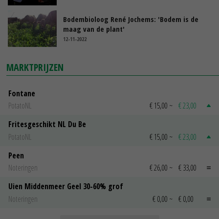
Bodembioloog René Jochems: 'Bodem is de
maag van de plant'
12-11-2022
MARKTPRIJZEN
Fontane
PotatoNL
€ 15,00
~
€ 23,00
Fritesgeschikt NL Du Be
PotatoNL
€ 15,00
~
€ 23,00
Peen
Noteringen
€ 26,00
~
€ 33,00
Uien Middenmeer Geel 30-60% grof
Noteringen
€ 0,00
~
€ 0,00