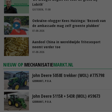
Lobith’
GISTEREN, 11:00
Oekraïne-vlogger Kees Huizinga: ‘Bezoek van
de ambassade mag zelf groente plukken’
07-08-2026
Aandeel China in wereldwijde fritesexport
neemt verder toe
07-08-2026
NIEUW OP
MECHANISATIE
MARKT.NL
John Deere 5058E trekker (WOL) #775798
GEBRUIKT, P.O.A.
John Deere 5115R + 543R (MOL) #59673
GEBRUIKT, P.O.A.