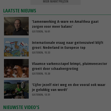
MEER MARKTPRIJZEN
LAATSTE NIEUWS
‘Samenwerking A-ware en Amalthea gaat
zorgen voor meer balans’
GISTEREN, 16:01
Internationale vraag naar geitenzuivel blijft
groot: Nederland in Europese top
GISTEREN, 15:33
Vlaamse varkensstapel krimpt, pluimveesector
groeit door schaalvergroting
GISTEREN, 15:20
‘Cijfer jezelf niet weg en doe vooral ook waar
je gelukkig van wordt’
GISTEREN, 13:31
NIEUWSTE VIDEO'S