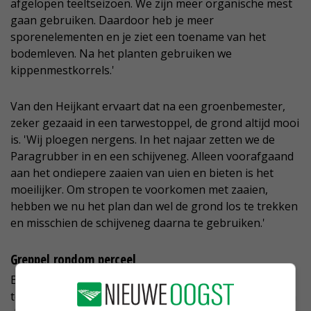
afgelopen teeltseizoen. We zijn meer organische mest
gaan gebruiken. Daardoor heb je meer
sporenelementen en je ziet een toename van het
bodemleven. Na het planten gebruiken we
kippenmestkorrels.'
Van den Heijkant ervaart dat na een groenbemester,
zeker gezaaid in een tarwestoppel, de grond altijd mooi
is. 'Wij ploegen nergens. In het najaar zetten we de
Paragrubber in en een schijveneg. Alleen voorafgaand
aan het ondiepere zaaien van uien en bieten is het
moeilijker. Om stropen te voorkomen met zaaien,
hebben we nu het plan dan wel de grond los te trekken
en misschien de schijveneg daarna te gebruiken.'
Greppel rondom perceel
Burger wil meststoffen en bodemherbiciden in de
toplaag houden. Als bescherming tegen wegspoelen in