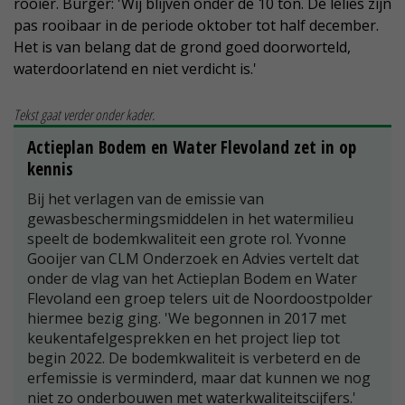
rooier. Burger: 'Wij blijven onder de 10 ton. De lelies zijn
pas rooibaar in de periode oktober tot half december.
Het is van belang dat de grond goed doorworteld,
waterdoorlatend en niet verdicht is.'
Tekst gaat verder onder kader.
Actieplan Bodem en Water Flevoland zet in op
kennis
Bij het verlagen van de emissie van
gewasbeschermingsmiddelen in het watermilieu
speelt de bodemkwaliteit een grote rol. Yvonne
Gooijer van CLM Onderzoek en Advies vertelt dat
onder de vlag van het Actieplan Bodem en Water
Flevoland een groep telers uit de Noordoostpolder
hiermee bezig ging. 'We begonnen in 2017 met
keukentafelgesprekken en het project liep tot
begin 2022. De bodemkwaliteit is verbeterd en de
erfemissie is verminderd, maar dat kunnen we nog
niet zo onderbouwen met waterkwaliteitscijfers.'