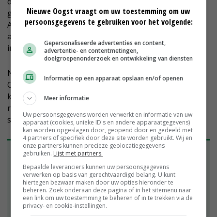
de sloot na een bui, hebben telers in de buurt een
Nieuwe Oogst vraagt om uw toestemming om uw
greppel met compost daarin rondom percelen gelegd.
persoonsgegevens te gebruiken voor het volgende:
Andere maatregelen zijn ruigere ruggen in
aardappelen en drempeltjes tussen de rijen om
Gepersonaliseerde advertenties en content,
infiltratie te bevorderen.
advertentie- en contentmetingen,
doelgroepenonderzoek en ontwikkeling van diensten
Nadeel is het hobbelen bij selectiewerk en peenoogst.
Informatie op een apparaat opslaan en/of openen
Om dat te voorkomen, maken telers de drempeltjes
kleiner. Burger: 'Je bereikt veel als je binnen de sector
Meer informatie
ruimte geeft voor experimenten. Jonge ondernemers
Uw persoonsgegevens worden verwerkt en informatie van uw
staan daarvoor open.'
apparaat (cookies, unieke ID's en andere apparaatgegevens)
kan worden opgeslagen door, geopend door en gedeeld met
4 partners of specifiek door deze site worden gebruikt. Wij en
onze partners kunnen precieze geolocatiegegevens
Vitens: waterkwaliteit is jaren vooruitkijken
gebruiken.
Lijst met partners.
Het project rond emissieverlaging in de
Bepaalde leveranciers kunnen uw persoonsgegevens
verwerken op basis van gerechtvaardigd belang. U kunt
Noordoostpolder is volgens Vitens-
hiertegen bezwaar maken door uw opties hieronder te
omgevingsmanager Marc Botermans leerzaam
beheren. Zoek onderaan deze pagina of in het sitemenu naar
voor alle gebieden in Nederland. Vitens wint
een link om uw toestemming te beheren of in te trekken via de
privacy- en cookie-instellingen.
weliswaar geen water in dit deel van Flevoland,