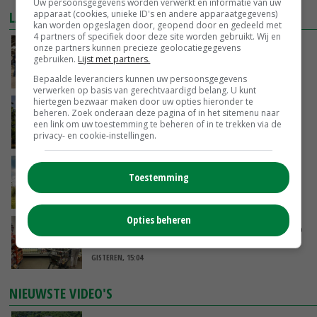
Uw persoonsgegevens worden verwerkt en informatie van uw
apparaat (cookies, unieke ID's en andere apparaatgegevens)
LAATSTE NIEUWS
kan worden opgeslagen door, geopend door en gedeeld met
4 partners of specifiek door deze site worden gebruikt. Wij en
Na jarenlang meten willen Zuid-Hollandse
onze partners kunnen precieze geolocatiegegevens
gebruiken.
Lijst met partners.
boeren nu erkenning
VANDAAG, 07:00
Bepaalde leveranciers kunnen uw persoonsgegevens
verwerken op basis van gerechtvaardigd belang. U kunt
hiertegen bezwaar maken door uw opties hieronder te
Kamervragen over onttrekkingsverbod,
beheren. Zoek onderaan deze pagina of in het sitemenu naar
minister spreekt van ‘ondernemersrisico’
een link om uw toestemming te beheren of in te trekken via de
privacy- en cookie-instellingen.
GISTEREN, 16:27
‘Rendement van Krullvarkens komt van de
Toestemming
overkant’
GISTEREN, 15:30
Opties beheren
Oorlogen en El Niño stuwen voedselprijzen op
GISTEREN, 15:04
NIEUWSTE VIDEO'S