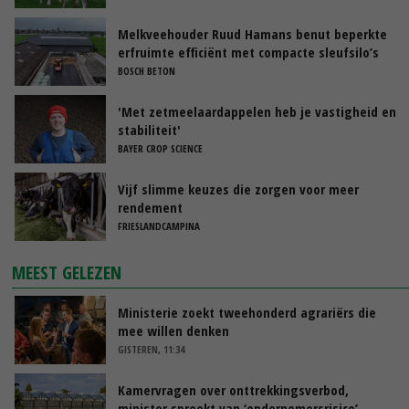
Melkveehouder Ruud Hamans benut beperkte
erfruimte efficiënt met compacte sleufsilo’s
BOSCH BETON
'Met zetmeelaardappelen heb je vastigheid en
stabiliteit'
BAYER CROP SCIENCE
Vijf slimme keuzes die zorgen voor meer
rendement
FRIESLANDCAMPINA
MEEST GELEZEN
Ministerie zoekt tweehonderd agrariërs die
mee willen denken
GISTEREN, 11:34
Kamervragen over onttrekkingsverbod,
minister spreekt van ‘ondernemersrisico’