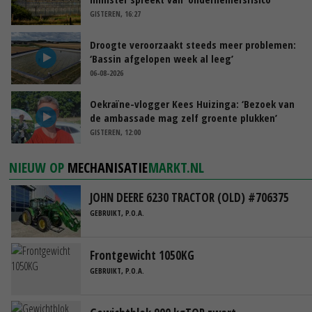
GISTEREN, 16:27
Droogte veroorzaakt steeds meer problemen:
‘Bassin afgelopen week al leeg’
06-08-2026
Oekraïne-vlogger Kees Huizinga: ‘Bezoek van
de ambassade mag zelf groente plukken’
GISTEREN, 12:00
NIEUW OP
MECHANISATIE
MARKT.NL
JOHN DEERE 6230 TRACTOR (OLD) #706375
GEBRUIKT, P.O.A.
Frontgewicht 1050KG
GEBRUIKT, P.O.A.