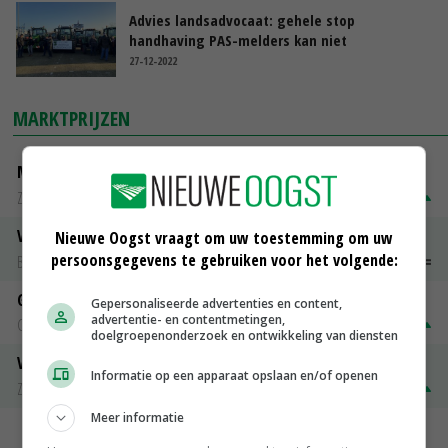
Advies landsadvocaat: gehele stop
handhaving PAS-melders kan niet
27-12-2022
MARKTPRIJZEN
Magere melkpoeder
Zuivel NL
€ 269,00
€ 7,00
Vleeskuikens 2001-2600 gr
Nieuwe Oogst vraagt om uw toestemming om uw
persoonsgegevens te gebruiken voor het volgende:
Barneveld
€ 1,09
~
€ 1,11
Gerst
Gepersonaliseerde advertenties en content,
advertentie- en contentmetingen,
Groningen
€ 197,00
€ 2,00
doelgroepenonderzoek en ontwikkeling van diensten
Volle melkpoeder
Informatie op een apparaat opslaan en/of openen
Zuivel NL
€ 345,00
€ 20,00
Meer informatie
MEER MARKTPRIJZEN