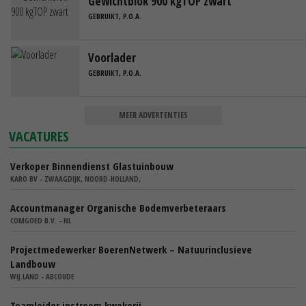
Gewichtblok 900 kgTOP zwart
GEBRUIKT, P.O.A.
Voorlader
GEBRUIKT, P.O.A.
MEER ADVERTENTIES
VACATURES
Verkoper Binnendienst Glastuinbouw
KARO BV - ZWAAGDIJK, NOORD-HOLLAND,
Accountmanager Organische Bodemverbeteraars
COMGOED B.V. - NL
Projectmedewerker BoerenNetwerk – Natuurinclusieve
Landbouw
WIJ.LAND - ABCOUDE
Teamleider instroom kwekerij