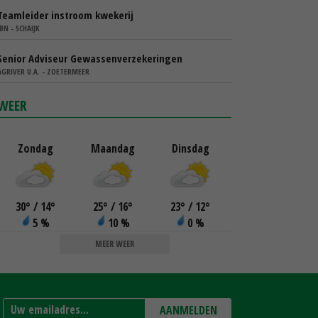
Teamleider instroom kwekerij
IBN - SCHAIJK
Senior Adviseur Gewassenverzekeringen
AGRIVER U.A. - ZOETERMEER
WEER
Zondag
Maandag
Dinsdag
30
°
/ 14
°
25
°
/ 16
°
23
°
/ 12
°
5 %
10 %
0 %
MEER WEER
AANMELDEN