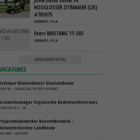
JOHN DEERE X950R 54"
HOOGLOSSER ZITMAAIER (LIE)
#781075
GEBRUIKT, P.O.A.
Evers MUSTANG 11-303
GEBRUIKT, P.O.A.
MEER ADVERTENTIES
VACATURES
Verkoper Binnendienst Glastuinbouw
KARO BV - ZWAAGDIJK, NOORD-HOLLAND,
Accountmanager Organische Bodemverbeteraars
COMGOED B.V. - NL
Projectmedewerker BoerenNetwerk –
Natuurinclusieve Landbouw
WIJ.LAND - ABCOUDE