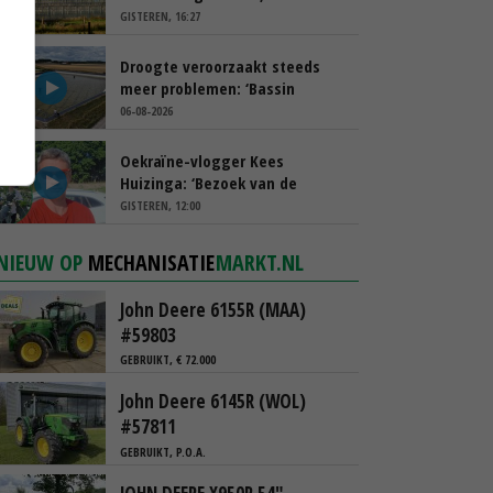
spreekt van ‘ondernemersrisico’
GISTEREN, 16:27
Droogte veroorzaakt steeds
meer problemen: ‘Bassin
afgelopen week al leeg’
06-08-2026
Oekraïne-vlogger Kees
Huizinga: ‘Bezoek van de
ambassade mag zelf groente
GISTEREN, 12:00
plukken’
NIEUW OP
MECHANISATIE
MARKT.NL
John Deere 6155R (MAA)
#59803
GEBRUIKT, € 72.000
John Deere 6145R (WOL)
#57811
GEBRUIKT, P.O.A.