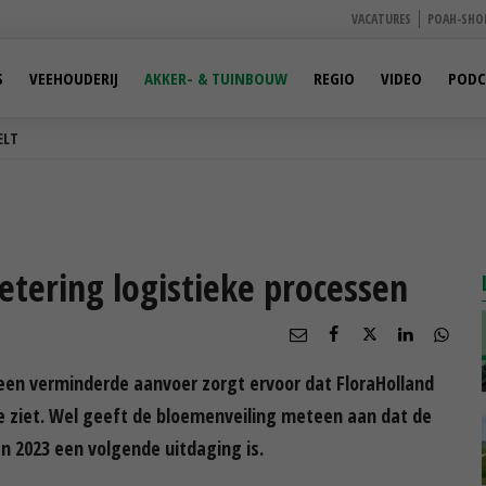
VACATURES
POAH-SHO
S
VEEHOUDERIJ
AKKER- & TUINBOUW
REGIO
VIDEO
PODC
ELT
etering logistieke processen
en verminderde aanvoer zorgt ervoor dat FloraHolland
e ziet. Wel geeft de bloemenveiling meteen aan dat de
n 2023 een volgende uitdaging is.