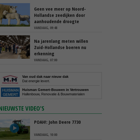
Geen vee meer op Noord-
Hollandse zeedijken door
aanhoudende droogte
VANDAAG, 09:48
Na jarenlang meten willen
Zuid-Hollandse boeren nu
erkenning
VANDAAG, 07:00
Van oud dak naar nieuw dak
Dat energie levert.
Huisman Gemert-Bouwen in Vertrouwen
Hallenbouw, Renovatie & Bouwmaterialen
NIEUWSTE VIDEO'S
POAH!: John Deere 7730
VANDAAG, 10:00