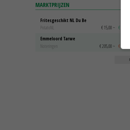
MARKTPRIJZEN
Fritesgeschikt NL Du Be
PotatoNL
€ 15,00
~
€ 23,00
Emmeloord Tarwe
Noteringen
€ 205,00
~
€ 208,0