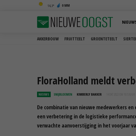
0 MM
14,3
NIEUW
AKKERBOUW
FRUITTEELT
GROENTETEELT
SIERTE
FloraHolland meldt verb
NIEUWS
SNIJBLOEMEN
KIMBERLY BAKKER
14 OKT 2022 OM 10:53
UUR
De combinatie van nieuwe medewerkers en e
een verbetering in de logistieke performanc
verwachte aanvoerstijging in het voorjaar va