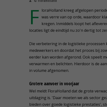
© FloraHolland
F
loraHolland kreeg afgelopen periode f
was verre van op orde, waardoor kla
kregen. Inmiddels loopt het aflevere
locaties ligt de eindtijd nu zo'n dertig to
Die verbetering in de logistieke processe
medewerkers en doordat het proces bij zow
eerder kan worden afgerond. Ook speelt m
verwarmen en belichten. Hierdoor is de aa
in volume afgenomen.
Grotere aanvoer in voorjaar
Wel meldt FloraHolland dat de grote verwac
uitdaging is. 'Daar moeten we als sector ge
bieden over goede logistieke prestaties', st