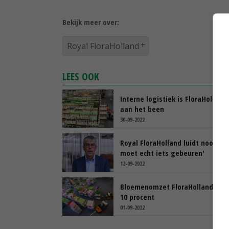
Bekijk meer over:
Royal FloraHolland
LEES OOK
Interne logistiek is FloraHolland
aan het been
30-09-2022
Royal FloraHolland luidt noodklok
moet echt iets gebeuren'
12-09-2022
Bloemenomzet FloraHolland kri
10 procent
01-09-2022