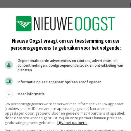
Nieuwe Oogst vraagt om uw toestemming om uw
persoonsgegevens te gebruiken voor het volgende:
 blok
FloraHolland: 'Schommelingen in
Gepersonaliseerde advertenties en content, advertentie- en
energieprijs zijn grootste probleem'
contentmetingen, doelgroepenonderzoek en ontwikkeling van
24-09-2022
diensten
: 'Er
FloraHolland: 40 procent minder
Informatie op een apparaat opslaan en/of openen
aanvoer in winter
01-09-2022
Meer informatie
Uw persoonsgegevens worden verwerkt en informatie van uw apparaat
mpt
FloraHolland schrapt tijdelijke regel
(cookies, unieke ID's en andere apparaatgegevens) kan worden
koopgrootte
opgeslagen door, geopend door en gedeeld met 4 partners of specifiek
door deze site worden gebruikt. Wij en onze partners kunnen precieze
25-08-2022
geolocatiegegevens gebruiken.
Lijst met partners.
Bepaalde leveranciers kunnen uw persoonsgegevens verwerken op basis