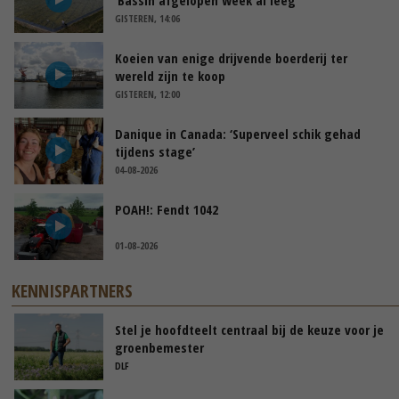
GISTEREN, 14:06
Koeien van enige drijvende boerderij ter
wereld zijn te koop
GISTEREN, 12:00
Danique in Canada: ‘Superveel schik gehad
tijdens stage’
04-08-2026
POAH!: Fendt 1042
01-08-2026
KENNISPARTNERS
Stel je hoofdteelt centraal bij de keuze voor je
groenbemester
DLF