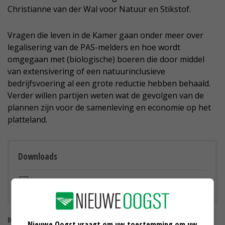
Christianne van der Wal voor Natuur en Stikstof.
Vragen die leven in de Kamer gaan onder meer over
legalisering van de PAS-melders en hoe wordt
omgegaan met (biologische) boeren die door middel
van extensivering of een natuurinclusieve
bedrijfsvoering al een grote reductie hebben behaald.
Verder willen partijen weten wat de gevolgen van de
plannen zijn voor de samenleving en economie op het
platteland.
Downloads
Landkaart stikstofreductiedoelen
Bekijk meer over:
Nieuwe Oogst vraagt om uw toestemming om uw