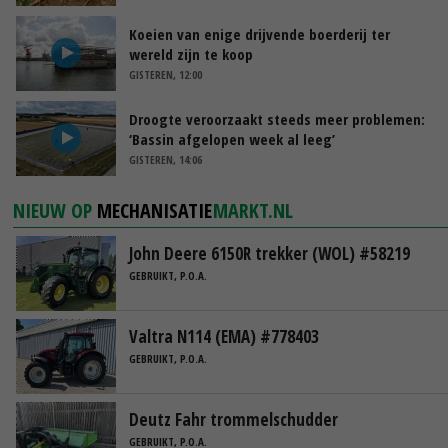
Koeien van enige drijvende boerderij ter
wereld zijn te koop
GISTEREN, 12:00
Droogte veroorzaakt steeds meer problemen:
‘Bassin afgelopen week al leeg’
GISTEREN, 14:06
NIEUW OP
MECHANISATIE
MARKT.NL
John Deere 6150R trekker (WOL) #58219
GEBRUIKT, P.O.A.
Valtra N114 (EMA) #778403
GEBRUIKT, P.O.A.
Deutz Fahr trommelschudder
GEBRUIKT, P.O.A.