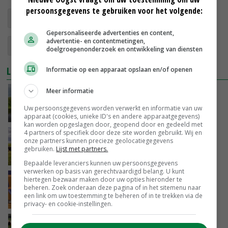
persoonsgegevens te gebruiken voor het volgende:
stikstofaanpak
gebiedsprocessen
Gepersonaliseerde advertenties en content,
advertentie- en contentmetingen,
Tweede Kamer
doelgroepenonderzoek en ontwikkeling van diensten
LEES OOK
Informatie op een apparaat opslaan en/of openen
Meer informatie
ChristenUnie Overijssel uit zorgen over
gebiedsgerichte aanpak
Uw persoonsgegevens worden verwerkt en informatie van uw
17-06-2022
apparaat (cookies, unieke ID's en andere apparaatgegevens)
kan worden opgeslagen door, geopend door en gedeeld met
4 partners of specifiek door deze site worden gebruikt. Wij en
Zuivelsector gezamenlijk in verweer tegen
onze partners kunnen precieze geolocatiegegevens
stikstofplannen
gebruiken.
Lijst met partners.
17-06-2022
Bepaalde leveranciers kunnen uw persoonsgegevens
verwerken op basis van gerechtvaardigd belang. U kunt
Derk Boswijk: 'Opkoop moet niet de enige
hiertegen bezwaar maken door uw opties hieronder te
beheren. Zoek onderaan deze pagina of in het sitemenu naar
route zijn'
een link om uw toestemming te beheren of in te trekken via de
17-06-2022
privacy- en cookie-instellingen.
Rabobank mist weg voorwaarts voor boeren