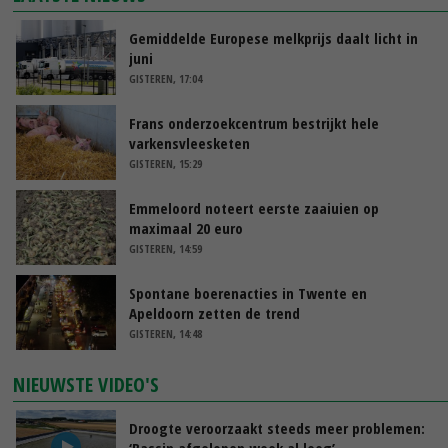
Gemiddelde Europese melkprijs daalt licht in
juni
GISTEREN, 17:04
Frans onderzoekcentrum bestrijkt hele
varkensvleesketen
GISTEREN, 15:29
Emmeloord noteert eerste zaaiuien op
maximaal 20 euro
GISTEREN, 14:59
Spontane boerenacties in Twente en
Apeldoorn zetten de trend
GISTEREN, 14:48
NIEUWSTE VIDEO'S
Droogte veroorzaakt steeds meer problemen:
‘Bassin afgelopen week al leeg’