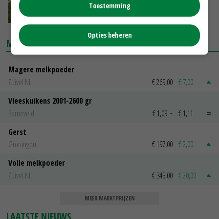
Toestemming
17-06-2022
Opties beheren
MARKTPRIJZEN
Magere melkpoeder
Zuivel NL
€ 269,00
€ 7,00
Vleeskuikens 2001-2600 gr
Barneveld
€ 1,09
~
€ 1,11
Gerst
Groningen
€ 197,00
€ 2,00
Volle melkpoeder
Zuivel NL
€ 345,00
€ 20,00
MEER MARKTPRIJZEN
LAATSTE NIEUWS