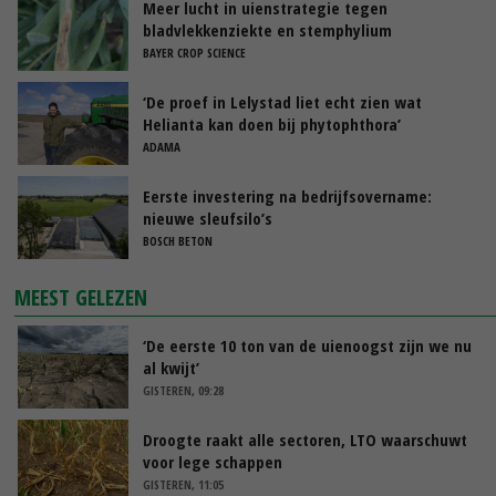
Meer lucht in uienstrategie tegen
bladvlekkenziekte en stemphylium
BAYER CROP SCIENCE
‘De proef in Lelystad liet echt zien wat
Helianta kan doen bij phytophthora’
ADAMA
Eerste investering na bedrijfsovername:
nieuwe sleufsilo’s
BOSCH BETON
MEEST GELEZEN
‘De eerste 10 ton van de uienoogst zijn we nu
al kwijt’
GISTEREN, 09:28
Droogte raakt alle sectoren, LTO waarschuwt
voor lege schappen
GISTEREN, 11:05