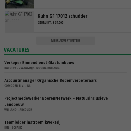
Kuhn GF 17012 schudder
GEBRUIKT, € 34.000
MEER ADVERTENTIES
VACATURES
Verkoper Binnendienst Glastuinbouw
KARO BV - ZWAAGDIJK, NOORD-HOLLAND,
Accountmanager Organische Bodemverbeteraars
COMGOED B.V. - NL
Projectmedewerker BoerenNetwerk – Natuurinclusieve
Landbouw
WIJ.LAND - ABCOUDE
Teamleider instroom kwekerij
IBN - SCHAIJK