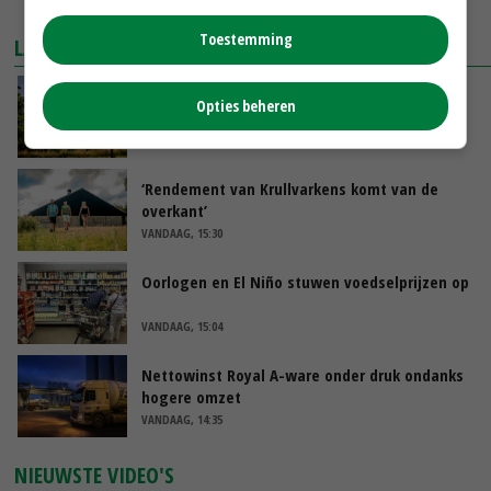
MEER MARKTPRIJZEN
Toestemming
LAATSTE NIEUWS
Kamervragen over onttrekkingsverbod,
Opties beheren
minister spreekt van ‘ondernemersrisico’
VANDAAG, 16:27
‘Rendement van Krullvarkens komt van de
overkant’
VANDAAG, 15:30
Oorlogen en El Niño stuwen voedselprijzen op
VANDAAG, 15:04
Nettowinst Royal A-ware onder druk ondanks
hogere omzet
VANDAAG, 14:35
NIEUWSTE VIDEO'S