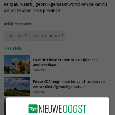
aanpak, waarbij gebruikgemaakt wordt van de kennis
die wij hebben in de provincie.'
Bekijk meer over:
Friesland
stikstofaanpak
LEES OOK
Coalitie Friese Staten: stikstofplannen
onuitvoerbaar
14-06-2022
Friese CDA roept minister op af te zien van
extra stikstofgevoelige natuur
10-06-2022
Friesland wil herbestemming boerderij
stimuleren met prijzengeld
10-06-2022