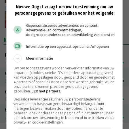
Nieuwe Oogst vraagt om uw toestemming om uw
FrieslandCampina maakt ruimte voor nieuwe
persoonsgegevens te gebruiken voor het volgende:
leden
10-06-2022
Gepersonaliseerde advertenties en content,
advertentie- en contentmetingen,
doelgroepenonderzoek en ontwikkeling van diensten
MARKTPRIJZEN
Informatie op een apparaat opslaan en/of openen
Magere melkpoeder
Meer informatie
Zuivel NL
€ 269,00
€ 7,00
Uw persoonsgegevens worden verwerkt en informatie van uw
apparaat (cookies, unieke ID's en andere apparaatgegevens)
Vleeskuikens 2001-2600 gr
kan worden opgeslagen door, geopend door en gedeeld met
Barneveld
€ 1,09
~
€ 1,11
4 partners of specifiek door deze site worden gebruikt. Wij en
onze partners kunnen precieze geolocatiegegevens
Gerst
gebruiken.
Lijst met partners.
Groningen
€ 197,00
€ 2,00
Bepaalde leveranciers kunnen uw persoonsgegevens
verwerken op basis van gerechtvaardigd belang. U kunt
hiertegen bezwaar maken door uw opties hieronder te
Volle melkpoeder
beheren. Zoek onderaan deze pagina of in het sitemenu naar
Zuivel NL
€ 345,00
€ 20,00
een link om uw toestemming te beheren of in te trekken via de
privacy- en cookie-instellingen.