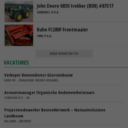
John Deere 6830 trekker (BEN) #87517
GEBRUIKT, P.O.A.
Kuhn FC280F Frontmaaier
1999, P.O.A.
MEER ADVERTENTIES
VACATURES
Verkoper Binnendienst Glastuinbouw
KARO BV - ZWAAGDIJK, NOORD-HOLLAND,
Accountmanager Organische Bodemverbeteraars
COMGOED B.V. - NL
Projectmedewerker BoerenNetwerk – Natuurinclusieve
Landbouw
WIJ.LAND - ABCOUDE