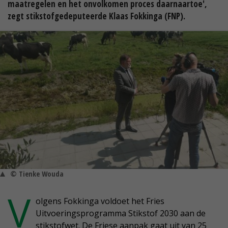
maatregelen en het onvolkomen proces daarnaartoe',
zegt stikstofgedeputeerde Klaas Fokkinga (FNP).
© Tienke Wouda
V
olgens Fokkinga voldoet het Fries
Uitvoeringsprogramma Stikstof 2030 aan de
stikstofwet. De Friese aanpak gaat uit van 25