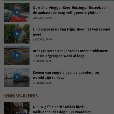
Oekraïne-vlogger Kees Huizinga: ‘Bezoek van
de ambassade mag zelf groente plukken’
VANDAAG, 12:00
Limburgse mais van Frijns doet het verrassend
goed
VANDAAG, 10:00
Droogte veroorzaakt steeds meer problemen:
‘Bassin afgelopen week al leeg’
GISTEREN, 14:06
Koeien van enige drijvende boerderij ter
wereld zijn te koop
GISTEREN, 12:00
KENNISPARTNERS
Nieuw geïsoleerd staldak biedt
melkveehouder dagelijks voordelen