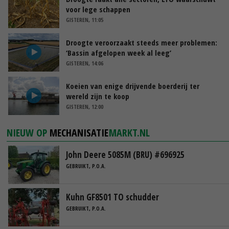
voor lege schappen
GISTEREN, 11:05
Droogte veroorzaakt steeds meer problemen:
‘Bassin afgelopen week al leeg’
GISTEREN, 14:06
Koeien van enige drijvende boerderij ter
wereld zijn te koop
GISTEREN, 12:00
NIEUW OP
MECHANISATIE
MARKT.NL
John Deere 5085M (BRU) #696925
GEBRUIKT, P.O.A.
Kuhn GF8501 TO schudder
GEBRUIKT, P.O.A.