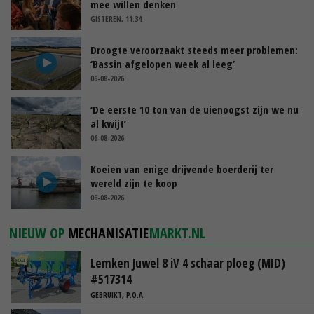
mee willen denken
GISTEREN, 11:34
Droogte veroorzaakt steeds meer problemen:
‘Bassin afgelopen week al leeg’
06-08-2026
‘De eerste 10 ton van de uienoogst zijn we nu
al kwijt’
06-08-2026
Koeien van enige drijvende boerderij ter
wereld zijn te koop
06-08-2026
NIEUW OP
MECHANISATIE
MARKT.NL
Lemken Juwel 8 iV 4 schaar ploeg (MID)
#517314
GEBRUIKT, P.O.A.