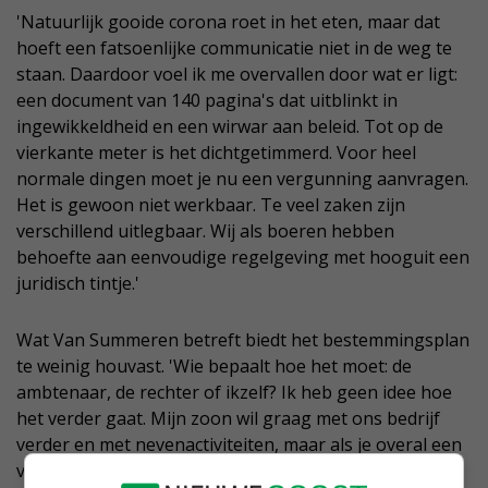
'Natuurlijk gooide corona roet in het eten, maar dat
hoeft een fatsoenlijke communicatie niet in de weg te
staan. Daardoor voel ik me overvallen door wat er ligt:
een document van 140 pagina's dat uitblinkt in
ingewikkeldheid en een wirwar aan beleid. Tot op de
vierkante meter is het dichtgetimmerd. Voor heel
normale dingen moet je nu een vergunning aanvragen.
Het is gewoon niet werkbaar. Te veel zaken zijn
verschillend uitlegbaar. Wij als boeren hebben
behoefte aan eenvoudige regelgeving met hooguit een
juridisch tintje.'
Wat Van Summeren betreft biedt het bestemmingsplan
te weinig houvast. 'Wie bepaalt hoe het moet: de
ambtenaar, de rechter of ikzelf? Ik heb geen idee hoe
het verder gaat. Mijn zoon wil graag met ons bedrijf
verder en met nevenactiviteiten, maar als je overal een
vergunning voor nodig hebt, wordt het ondoenlijk. Dat