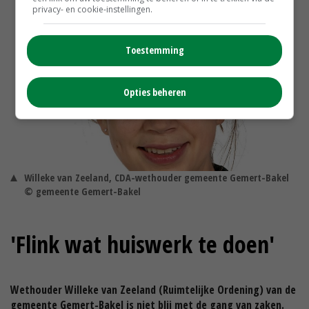
privacy- en cookie-instellingen.
Toestemming
Opties beheren
Willeke van Zeeland, CDA-wethouder gemeente Gemert-Bakel
© gemeente Gemert-Bakel
'Flink wat huiswerk te doen'
Wethouder Willeke van Zeeland (Ruimtelijke Ordening) van de
gemeente Gemert-Bakel is niet blij met de gang van zaken.