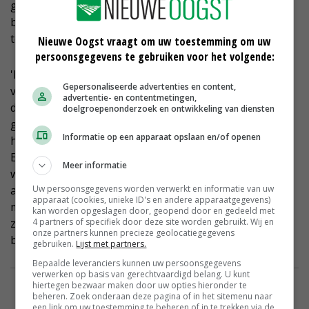
geldt ook voor de andere boeren die in het
buitengebied willen doorgaan. Ook zij lopen straks
tegen een complexe situatie aan', verwacht hij.
Nieuwe Oogst vraagt om uw toestemming om uw
persoonsgegevens te gebruiken voor het volgende:
'Het is al met al jammer, want toen dit project in 2017
Gepersonaliseerde advertenties en content,
van start ging, leek het echt een kans voor de boeren
advertentie- en contentmetingen,
die willen omschakelen en een kans voor de hele
doelgroepenonderzoek en ontwikkeling van diensten
gemeenschap om Elsendorp leefbaar te houden. Maar
Informatie op een apparaat opslaan en/of openen
het project heeft niet voor niets als naam Proeftuin
Elsendorp gekregen. Als uiteindelijk blijkt dat het niet
Meer informatie
werkt, dan moet je ook eerlijk zijn en er een punt
Uw persoonsgegevens worden verwerkt en informatie van uw
achter durven zetten. Opnieuw beginnen levert
apparaat (cookies, unieke ID's en andere apparaatgegevens)
misschien wel het gewenste resultaat op. Mijn advies
kan worden opgeslagen door, geopend door en gedeeld met
4 partners of specifiek door deze site worden gebruikt. Wij en
zou dan zijn: neem de mensen vanaf het begin mee en
onze partners kunnen precieze geolocatiegegevens
blijf goed communiceren.'
gebruiken.
Lijst met partners.
Bepaalde leveranciers kunnen uw persoonsgegevens
verwerken op basis van gerechtvaardigd belang. U kunt
hiertegen bezwaar maken door uw opties hieronder te
beheren. Zoek onderaan deze pagina of in het sitemenu naar
een link om uw toestemming te beheren of in te trekken via de