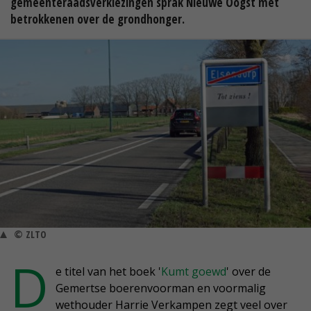
gemeenteraadsverkiezingen sprak Nieuwe Oogst met
betrokkenen over de grondhonger.
© ZLTO
D
e titel van het boek '
Kumt goewd
' over de
Gemertse boerenvoorman en voormalig
wethouder Harrie Verkampen zegt veel over