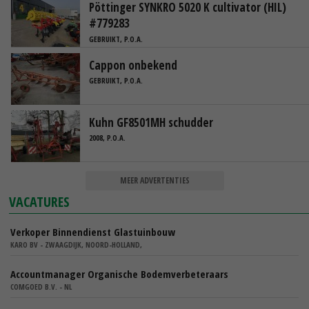
Pöttinger SYNKRO 5020 K cultivator (HIL)
#779283
GEBRUIKT, P.O.A.
Cappon onbekend
GEBRUIKT, P.O.A.
Kuhn GF8501MH schudder
2008, P.O.A.
MEER ADVERTENTIES
VACATURES
Verkoper Binnendienst Glastuinbouw
KARO BV - ZWAAGDIJK, NOORD-HOLLAND,
Accountmanager Organische Bodemverbeteraars
COMGOED B.V. - NL