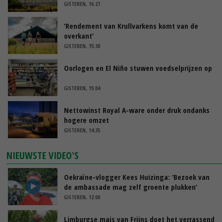
GISTEREN, 16:27
‘Rendement van Krullvarkens komt van de
overkant’
GISTEREN, 15:30
Oorlogen en El Niño stuwen voedselprijzen op
GISTEREN, 15:04
Nettowinst Royal A-ware onder druk ondanks
hogere omzet
GISTEREN, 14:35
NIEUWSTE VIDEO'S
Oekraïne-vlogger Kees Huizinga: ‘Bezoek van
de ambassade mag zelf groente plukken’
GISTEREN, 12:00
Limburgse mais van Frijns doet het verrassend