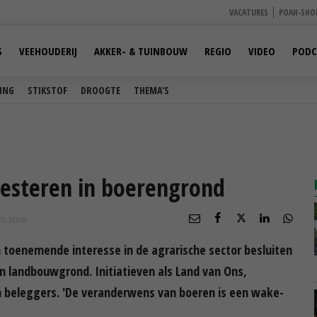
VACATURES
POAH-SHO
S
VEEHOUDERIJ
AKKER- & TUINBOUW
REGIO
VIDEO
PODC
ING
STIKSTOF
DROOGTE
THEMA'S
vesteren in boerengrond
15:30
UUR
 toenemende interesse in de agrarische sector besluiten
in landbouwgrond. Initiatieven als Land van Ons,
 beleggers. 'De veranderwens van boeren is een wake-