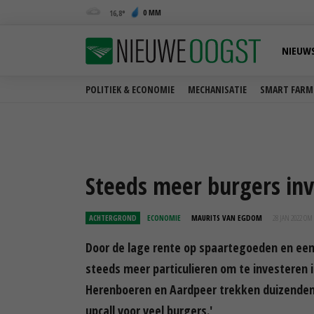
0 MM
16,8
NIEUW
POLITIEK & ECONOMIE
MECHANISATIE
SMART FARM
Steeds meer burgers in
ACHTERGROND
ECONOMIE
MAURITS VAN EGDOM
28 JAN 2022 OM 
Door de lage rente op spaartegoeden en een
steeds meer particulieren om te investeren 
Herenboeren en Aardpeer trekken duizenden
upcall voor veel burgers.'