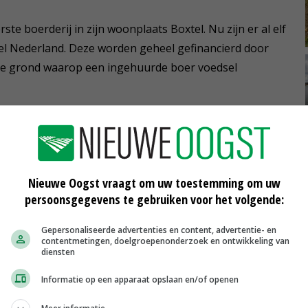
ste boerderij in zijn woonplaats Boxtel. Nu zijn er al elf
heel Nederland. Deze worden geheel gefinancierd door
 de grond waarop een ingehuurde boer voedsel
we beweging gaande is', geeft Van der Veer aan. 'We
ijfsmodel in te voeren, voedsel met deze kwaliteit
Nieuwe Oogst vraagt om uw toestemming om uw
persoonsgegevens te gebruiken voor het volgende:
 gangbare landbouwsysteem. ‘Verre van dat. Het is
 een systeem ernaast zetten en de verbinding opzoeken,
Gepersonaliseerde advertenties en content, advertentie- en
sector. We hebben elkaar heel hard nodig.’
contentmetingen, doelgroepenonderzoek en ontwikkeling van
diensten
 aantal deelnemers groeit hard, zegt Remerie. 'In het
Informatie op een apparaat opslaan en/of openen
in het tweede jaar verdubbelde we die aankoop. De