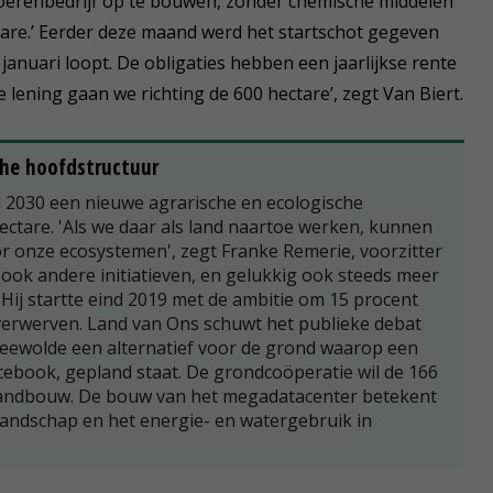
erenbedrijf op te bouwen, zonder chemische middelen
are.’ Eerder deze maand werd het startschot gegeven
 januari loopt. De obligaties hebben een jaarlijkse rente
 lening gaan we richting de 600 hectare’, zegt Van Biert.
che hoofdstructuur
in 2030 een nieuwe agrarische en ecologische
ectare. 'Als we daar als land naartoe werken, kunnen
 onze ecosystemen', zegt Franke Remerie, voorzitter
en, ook andere initiatieven, en gelukkig ook steeds meer
 Hij startte eind 2019 met de ambitie om 15 procent
verwerven. Land van Ons schuwt het publieke debat
Zeewolde een alternatief voor de grond waarop een
cebook, gepland staat. De grondcoöperatie wil de 166
landbouw. De bouw van het megadatacenter betekent
 landschap en het energie- en watergebruik in