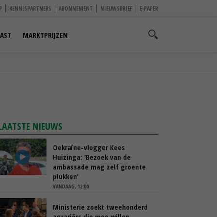
P
KENNISPARTNERS
ABONNEMENT
NIEUWSBRIEF
E-PAPER
AST
MARKTPRIJZEN
LAATSTE NIEUWS
Oekraïne-vlogger Kees
Huizinga: ‘Bezoek van de
ambassade mag zelf groente
plukken’
VANDAAG, 12:00
Ministerie zoekt tweehonderd
agrariërs die mee willen