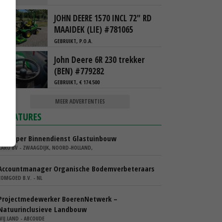
JOHN DEERE 1570 INCL 72" RD
MAAIDEK (LIE) #781065
GEBRUIKT, P.O.A.
John Deere 6R 230 trekker
(BEN) #779282
GEBRUIKT, € 174.500
MEER ADVERTENTIES
VACATURES
Verkoper Binnendienst Glastuinbouw
KARO BV - ZWAAGDIJK, NOORD-HOLLAND,
Accountmanager Organische Bodemverbeteraars
COMGOED B.V. - NL
Projectmedewerker BoerenNetwerk –
Natuurinclusieve Landbouw
WIJ.LAND - ABCOUDE