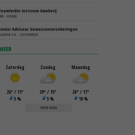
Teamleider instroom kwekerij
IBN - SCHAIJK
Senior Adviseur Gewassenverzekeringen
AGRIVER U.A. - ZOETERMEER
WEER
Zaterdag
Zondag
Maandag
26
°
/ 11
°
29
°
/ 15
°
26
°
/ 17
°
5 %
5 %
10 %
MEER WEER