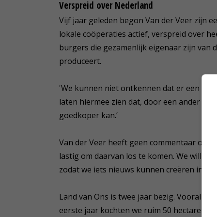
Verspreid over Nederland
Vijf jaar geleden begon Van der Veer zijn eer
lokale coöperaties actief, verspreid over 
burgers die gezamenlijk eigenaar zijn van
produceert.
'We kunnen niet ontkennen dat er een nieu
laten hiermee zien dat, door een ander bedr
goedkoper kan.’
Van der Veer heeft geen commentaar op het
lastig om daarvan los te komen. We willen
zodat we iets nieuws kunnen creëren in de 
Land van Ons is twee jaar bezig. Vooral het
eerste jaar kochten we ruim 50 hectare en 