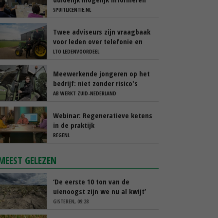
SPUITLICENTIE.NL
Twee adviseurs zijn vraagbaak
voor leden over telefonie en
ICT
LTO LEDENVOORDEEL
Meewerkende jongeren op het
bedrijf: niet zonder risico's
AB WERKT ZUID-NEDERLAND
Webinar: Regeneratieve ketens
in de praktijk
REGENL
MEEST GELEZEN
‘De eerste 10 ton van de
uienoogst zijn we nu al kwijt’
GISTEREN, 09:28