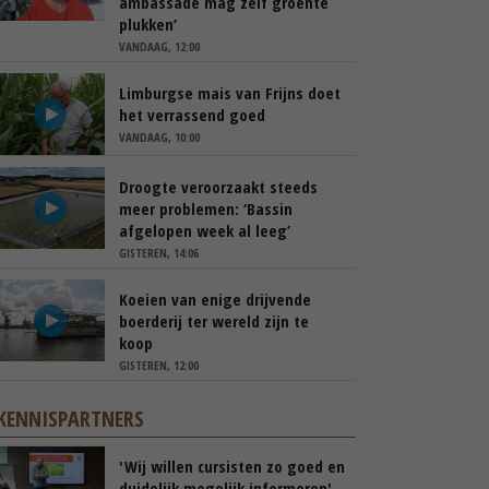
ambassade mag zelf groente
plukken’
VANDAAG, 12:00
Limburgse mais van Frijns doet
het verrassend goed
VANDAAG, 10:00
Droogte veroorzaakt steeds
meer problemen: ‘Bassin
afgelopen week al leeg’
GISTEREN, 14:06
Koeien van enige drijvende
boerderij ter wereld zijn te
koop
GISTEREN, 12:00
KENNISPARTNERS
'Wij willen cursisten zo goed en
duidelijk mogelijk informeren'