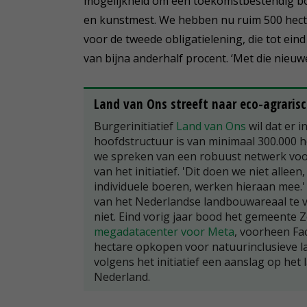
mogelijkheid om een toekomstbestendig bo
en kunstmest. We hebben nu ruim 500 hect
voor de tweede obligatielening, die tot eind
van bijna anderhalf procent. ‘Met die nieuwe
Land van Ons streeft naar eco-agraris
Burgerinitiatief
Land van Ons
wil dat er 
hoofdstructuur is van minimaal 300.000 h
we spreken van een robuust netwerk voor
van het initiatief. 'Dit doen we niet alle
individuele boeren, werken hieraan mee.'
van het Nederlandse landbouwareaal te 
niet. Eind vorig jaar bood het gemeente 
megadatacenter voor Meta
, voorheen Fa
hectare opkopen voor natuurinclusieve 
volgens het initiatief een aanslag op het
Nederland.