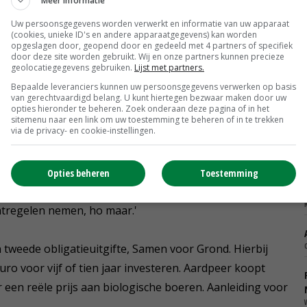
Meer informatie
ien miljoen euro aan nieuwe grond gaan aankopen. Nu zijn
Uw persoonsgegevens worden verwerkt en informatie van uw apparaat
ewustzijn willen creëren bij burgers om andere
(cookies, unieke ID's en andere apparaatgegevens) kan worden
opgeslagen door, geopend door en gedeeld met 4 partners of specifiek
p heel belangrijk. Het haalt de vrijblijvendheid eraf.'
door deze site worden gebruikt. Wij en onze partners kunnen precieze
geolocatiegegevens gebruiken.
Lijst met partners.
Bepaalde leveranciers kunnen uw persoonsgegevens verwerken op basis
 grote ambities
van gerechtvaardigd belang. U kunt hiertegen bezwaar maken door uw
opties hieronder te beheren. Zoek onderaan deze pagina of in het
sitemenu naar een link om uw toestemming te beheren of in te trekken
via de privacy- en cookie-instellingen.
loten bij de coöperatie. 'Het zijn mensen die de
inden dat het anders moet, hebben geen zin om op de
eft in eigen handen.' Remerie denkt ook dat sommige
Opties beheren
Toestemming
gang van de biodiversiteit. 'Er gebeurt niks. Het
aatregelen nemen, ho maar.'
 tweede obligatieuitgifte, Samen voor Grond. Hierbij
ro voor vijf of tien jaar investeren. Aardpeer koopt
 een reële prijs aan biologische boeren. Aanleiding voor