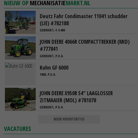
NIEUW OP
MECHANISATIE
MARKT.NL
Deutz Fahr Condimaster 11041 schudder
(LIE) #782188
GEBRUIKT, € 4.400
JOHN DEERE 4066R COMPACTTREKKER (MID)
#777841
GEBRUIKT, P.O.A.
Kuhn GF 6000
1989, P.O.A.
JOHN DEERE X950R 54" LAAGLOSSER
ZITMAAIER (MOL) #781078
GEBRUIKT, P.O.A.
MEER ADVERTENTIES
VACATURES