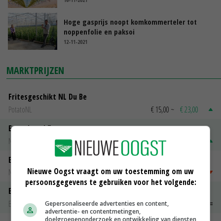
Hoge gasprijs noopt komkommerteler tot
noppenfolie en paksoi
12-11-2021
MARKTPRIJZEN
Fritesgeschikt NL Du Be
PotatoNL
€ 15,00
~
€ 23,00
Emmeloord Tarwe
Noteringen
€ 210,00
~
€ 216,00
Emmeloord Schaaltjespeen
Nieuwe Oogst vraagt om uw toestemming om uw
Noteringen
€ 5,00
~
€ 20,00
persoonsgegevens te gebruiken voor het volgende:
Bintje A 28/35
Bintje Info
€ 48,00
~
€ 52,00
Gepersonaliseerde advertenties en content,
advertentie- en contentmetingen,
doelgroepenonderzoek en ontwikkeling van diensten