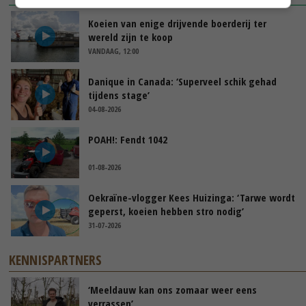
Koeien van enige drijvende boerderij ter
wereld zijn te koop
VANDAAG, 12:00
Danique in Canada: ‘Superveel schik gehad
tijdens stage’
04-08-2026
POAH!: Fendt 1042
01-08-2026
Oekraïne-vlogger Kees Huizinga: ‘Tarwe wordt
geperst, koeien hebben stro nodig’
31-07-2026
KENNISPARTNERS
‘Meeldauw kan ons zomaar weer eens
verrassen’