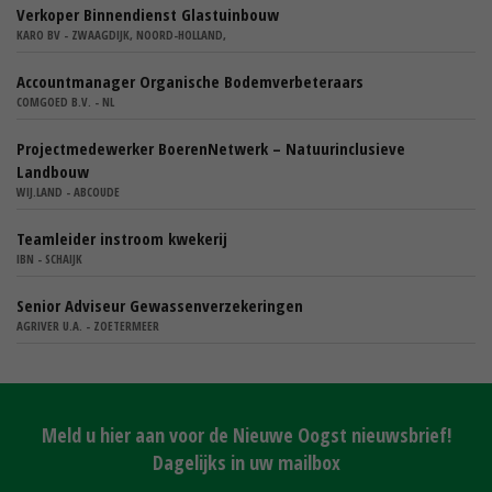
Verkoper Binnendienst Glastuinbouw
KARO BV - ZWAAGDIJK, NOORD-HOLLAND,
Accountmanager Organische Bodemverbeteraars
COMGOED B.V. - NL
Projectmedewerker BoerenNetwerk – Natuurinclusieve
Landbouw
WIJ.LAND - ABCOUDE
Teamleider instroom kwekerij
IBN - SCHAIJK
Senior Adviseur Gewassenverzekeringen
AGRIVER U.A. - ZOETERMEER
Meld u hier aan voor de Nieuwe Oogst nieuwsbrief!
Dagelijks in uw mailbox