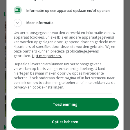
MEER MARKTPRIJZEN
Informatie op een apparaat opslaan en/of openen
LAATSTE NIEUWS
Meer informatie
Tönnies pleit voor vaste varkensprijs voor
periode van zes maanden
Uw persoonsgegevens worden verwerkt en informatie van uw
apparaat (cookies, unieke ID's en andere apparaatgegevens)
VANDAAG, 13:49
kan worden opgeslagen door, geopend door en gedeeld met
4 partners of specifiek door deze site worden gebruikt. Wij en
Nederlands project versterkt Iraakse
onze partners kunnen precieze geolocatiegegevens
gebruiken.
Lijst met partners.
groentetelers
VANDAAG, 13:39
Bepaalde leveranciers kunnen uw persoonsgegevens
verwerken op basis van gerechtvaardigd belang. U kunt
hiertegen bezwaar maken door uw opties hieronder te
Westnijlvirus vastgesteld bij paard in
beheren. Zoek onderaan deze pagina of in het sitemenu naar
Schipluiden
een link om uw toestemming te beheren of in te trekken via de
privacy- en cookie-instellingen.
VANDAAG, 13:04
Onderzoek: rantsoen van invloed op
Toestemming
wateropname koe
VANDAAG, 12:37
Opties beheren
NIEUWSTE VIDEO'S