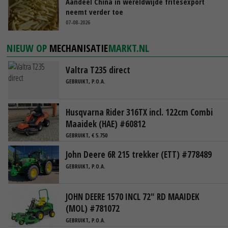
Aandeel China in wereldwijde fritesexport
neemt verder toe
07-08-2026
NIEUW OP
MECHANISATIE
MARKT.NL
Valtra T235 direct
GEBRUIKT, P.O.A.
Husqvarna Rider 316TX incl. 122cm Combi
Maaidek (HAE) #60812
GEBRUIKT, € 5.750
John Deere 6R 215 trekker (ETT) #778489
GEBRUIKT, P.O.A.
JOHN DEERE 1570 INCL 72" RD MAAIDEK
(MOL) #781072
GEBRUIKT, P.O.A.