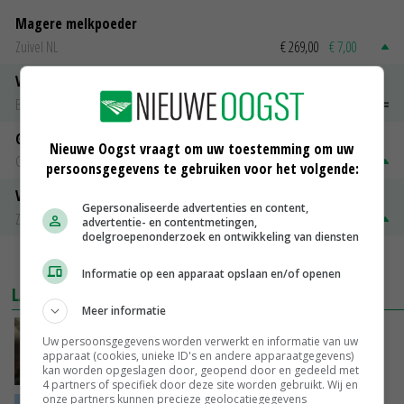
Magere melkpoeder
Zuivel NL
€ 269,00
€ 7,00
Vleeskuikens 2001-2600 gr
Barneveld
€ 1,09
~
€ 1,11
Gerst
Nieuwe Oogst vraagt om uw toestemming om uw
Groningen
€ 197,00
€ 2,00
persoonsgegevens te gebruiken voor het volgende:
Volle melkpoeder
Gepersonaliseerde advertenties en content,
Zuivel NL
€ 345,00
€ 20,00
advertentie- en contentmetingen,
doelgroepenonderzoek en ontwikkeling van diensten
MEER MARKTPRIJZEN
Informatie op een apparaat opslaan en/of openen
LAATSTE NIEUWS
Meer informatie
‘Samenwerking A-ware en Amalthea gaat
Uw persoonsgegevens worden verwerkt en informatie van uw
zorgen voor meer balans’
apparaat (cookies, unieke ID's en andere apparaatgegevens)
kan worden opgeslagen door, geopend door en gedeeld met
GISTEREN, 16:01
4 partners of specifiek door deze site worden gebruikt. Wij en
onze partners kunnen precieze geolocatiegegevens