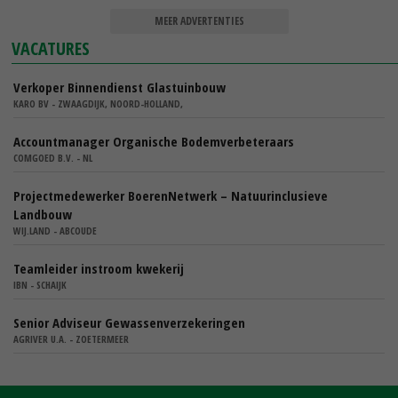
MEER ADVERTENTIES
VACATURES
Verkoper Binnendienst Glastuinbouw
KARO BV - ZWAAGDIJK, NOORD-HOLLAND,
Accountmanager Organische Bodemverbeteraars
COMGOED B.V. - NL
Projectmedewerker BoerenNetwerk – Natuurinclusieve
Landbouw
WIJ.LAND - ABCOUDE
Teamleider instroom kwekerij
IBN - SCHAIJK
Senior Adviseur Gewassenverzekeringen
AGRIVER U.A. - ZOETERMEER