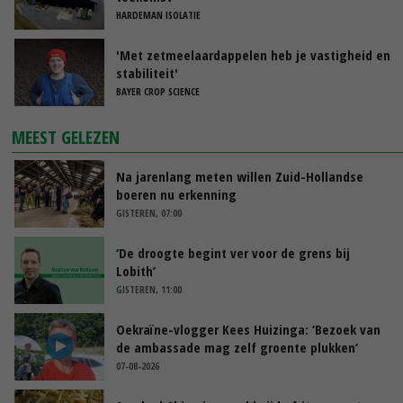
HARDEMAN ISOLATIE
'Met zetmeelaardappelen heb je vastigheid en
stabiliteit'
BAYER CROP SCIENCE
MEEST GELEZEN
Na jarenlang meten willen Zuid-Hollandse
boeren nu erkenning
GISTEREN, 07:00
‘De droogte begint ver voor de grens bij
Lobith’
GISTEREN, 11:00
Oekraïne-vlogger Kees Huizinga: ‘Bezoek van
de ambassade mag zelf groente plukken’
07-08-2026