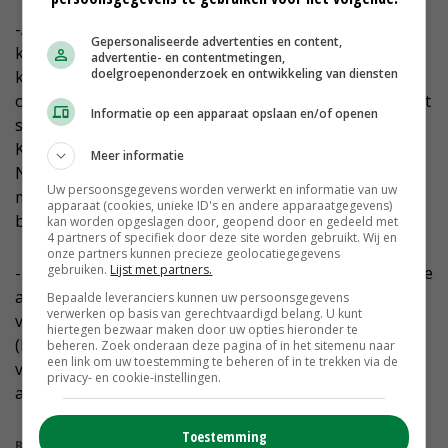
-Aan de slag te gaan met het instellen van de fiscale
Gepersonaliseerde advertenties en content,
klimaat- en calamiteitenreserve. Met deze reserve
advertentie- en contentmetingen,
doelgroepenonderzoek en ontwikkeling van diensten
kunnen agrarisch ondernemers financiële buffers
opbouwen in goede jaren om te gebruiken in jaren met
Informatie op een apparaat opslaan en/of openen
schade door bijvoorbeeld droogte of wateroverlast.
Keuzes te maken bij het takenpakket van de
Meer informatie
Nederlandse Voedsel- en Warenautoriteit: welke taken
Uw persoonsgegevens worden verwerkt en informatie van uw
moet de NVWA wel en niet meer moet doen en welk
apparaat (cookies, unieke ID's en andere apparaatgegevens)
budget hoort daarbij?
kan worden opgeslagen door, geopend door en gedeeld met
4 partners of specifiek door deze site worden gebruikt. Wij en
onze partners kunnen precieze geolocatiegegevens
gebruiken.
Lijst met partners.
-Een nieuwe mechaniseringsslag en robotisering om de
afhankelijkheid van arbeid in de agrarische sector te
Bepaalde leveranciers kunnen uw persoonsgegevens
verwerken op basis van gerechtvaardigd belang. U kunt
verminderen. Investeer in research en development
hiertegen bezwaar maken door uw opties hieronder te
(R&D) en zet een taskforce op die in kaart brengt hoe
beheren. Zoek onderaan deze pagina of in het sitemenu naar
een link om uw toestemming te beheren of in te trekken via de
verdergaande (robot)technologie knelpunten in het
privacy- en cookie-instellingen.
arbeidstekort kan oplossen.
Toestemming
Bekijk meer over: