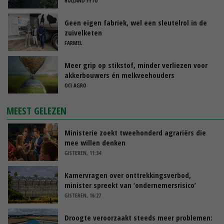
HOLLAND FYTO
Geen eigen fabriek, wel een sleutelrol in de
zuivelketen
FARMEL
Meer grip op stikstof, minder verliezen voor
akkerbouwers én melkveehouders
OCI AGRO
MEEST GELEZEN
Ministerie zoekt tweehonderd agrariërs die
mee willen denken
GISTEREN, 11:34
Kamervragen over onttrekkingsverbod,
minister spreekt van ‘ondernemersrisico’
GISTEREN, 16:27
Droogte veroorzaakt steeds meer problemen: