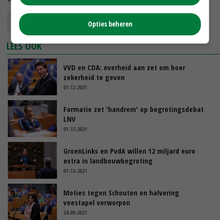
landbouwbegroting
LTO Nederland
Opties beheren
LEES OOK
VVD en CDA: overheid aan zet om boer
zekerheid te geven
01-12-2021
Formatie zet 'handrem' op begrotingsdebat
LNV
01-12-2021
GroenLinks en PvdA willen 12 miljard euro
extra in landbouwbegroting
01-12-2021
Moties tegen Schouten en halvering
veestapel verworpen
24-09-2021