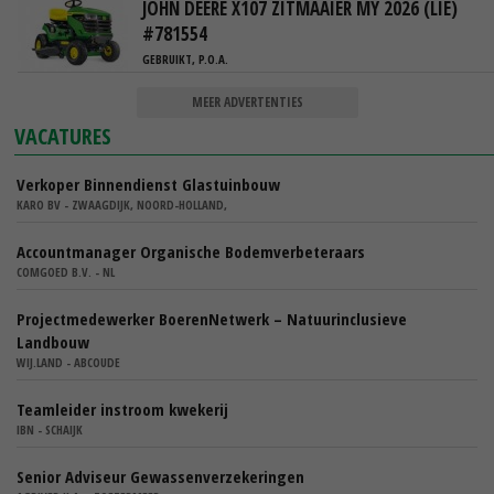
JOHN DEERE X107 ZITMAAIER MY 2026 (LIE)
#781554
GEBRUIKT, P.O.A.
MEER ADVERTENTIES
VACATURES
Verkoper Binnendienst Glastuinbouw
KARO BV - ZWAAGDIJK, NOORD-HOLLAND,
Accountmanager Organische Bodemverbeteraars
COMGOED B.V. - NL
Projectmedewerker BoerenNetwerk – Natuurinclusieve
Landbouw
WIJ.LAND - ABCOUDE
Teamleider instroom kwekerij
IBN - SCHAIJK
Senior Adviseur Gewassenverzekeringen