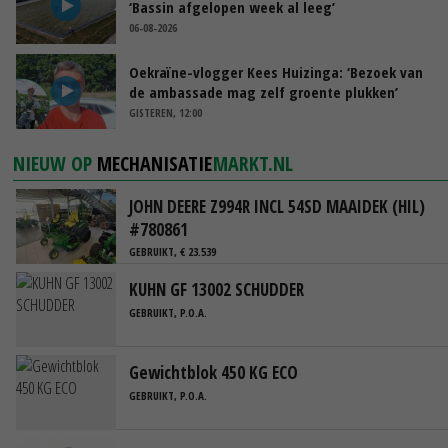
‘Bassin afgelopen week al leeg’
06-08-2026
Oekraïne-vlogger Kees Huizinga: ‘Bezoek van
de ambassade mag zelf groente plukken’
GISTEREN, 12:00
NIEUW OP
MECHANISATIE
MARKT.NL
JOHN DEERE Z994R INCL 54SD MAAIDEK (HIL)
#780861
GEBRUIKT, € 23.539
KUHN GF 13002 SCHUDDER
GEBRUIKT, P.O.A.
Gewichtblok 450 KG ECO
GEBRUIKT, P.O.A.