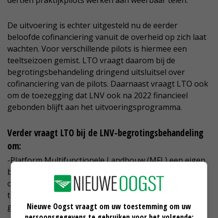
De uitvoering is echter uitgesteld nu de eerder
beloofde cofinanciering vanuit de overheid op zich laat
wachten. Voor verschillende pilots is hiermee een
teeltseizoen gemist. LTO vraagt daarom bij de
begrotingsbehandeling dringend uitsluitsel over
cofinanciering van de pilots. Daarnaast vraagt LTO ook
om de toezegging dat LNV ook na 2022 financieel
gebonden blijft aan het uitvoeringsprogramma.
Verder vraagt LTO bij de LNV-begrotingsbehandeling
om:
-Platform Multifunctionele Landbouw (MFL) een eigen
budget te geven van 500.000 tot 1 miljoen euro. Nu
ontbrak MFL nog volledig in de LNV-begroting, wat
teleurstellend is gezien de vele kansen in deze
Nieuwe Oogst vraagt om uw toestemming om uw
groeiende agrarische tak.
persoonsgegevens te gebruiken voor het volgende: