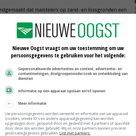
endgemaakt dat maistelers op zand- en lössgronden een
 vanggewasverplichting. 'Dat is te laat', vindt Boswijk.
aarvoor veel stress.'
 Nitraatrichtlijn schrijft ook voor dat in 2023 op 60
Nieuwe Oogst vraagt om uw toestemming om uw
zand- en lössgronden uiterlijk op 1 oktober een
persoonsgegevens te gebruiken voor het volgende:
ering van winterteelten. De Kamer heeft op initiatief
rtoe in elk geval meerjarige teelten, wintergroenten,
Gepersonaliseerde advertenties en content, advertentie- en
contentmetingen, doelgroepenonderzoek en ontwikkeling van
kenen. Verder vraagt de Kamer om zetmeelaardappelen,
diensten
 verplichte inzaai van een vanggewas per 1 oktobe,r
Informatie op een apparaat opslaan en/of openen
toe geven.
Meer informatie
Uw persoonsgegevens worden verwerkt en informatie van uw apparaat
(cookies, unieke ID's en andere apparaatgegevens) kan worden
 het
sectorplan
van LTO Nederland en NAJK op te
opgeslagen door, geopend door en gedeeld met 4 partners of specifiek
door deze site worden gebruikt. Wij en onze partners kunnen precieze
 van meer maatwerk op bedrijfsniveau en een
geolocatiegegevens gebruiken.
Lijst met partners.