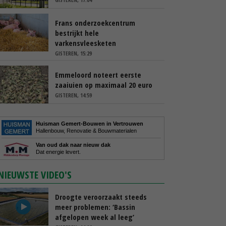
Frans onderzoekcentrum
bestrijkt hele
varkensvleesketen
GISTEREN, 15:29
Emmeloord noteert eerste
zaaiuien op maximaal 20 euro
GISTEREN, 14:59
Huisman Gemert-Bouwen in Vertrouwen
Hallenbouw, Renovatie & Bouwmaterialen
Van oud dak naar nieuw dak
Dat energie levert.
NIEUWSTE VIDEO'S
Droogte veroorzaakt steeds
meer problemen: ‘Bassin
afgelopen week al leeg’