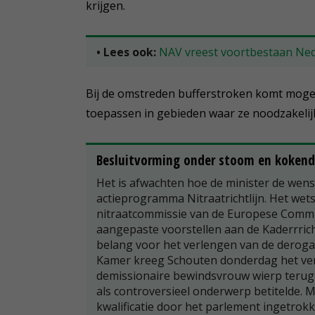
krijgen.
• Lees ook:
NAV vreest voortbestaan Ne
Bij de omstreden bufferstroken komt mogel
toepassen in gebieden waar ze noodzakelijk 
Besluitvorming onder stoom en koken
Het is afwachten hoe de minister de wen
actieprogramma Nitraatrichtlijn. Het wet
nitraatcommissie van de Europese Commi
aangepaste voorstellen aan de Kaderrrich
belang voor het verlengen van de derogati
Kamer kreeg Schouten donderdag het verw
demissionaire bewindsvrouw wierp terug 
als controversieel onderwerp betitelde. M
kwalificatie door het parlement ingetrokk