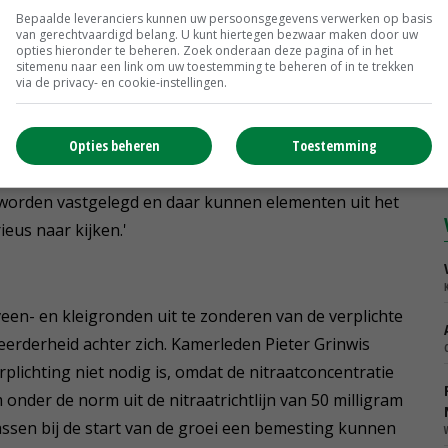
over de steun in de Kamer voor het sectorplan.
Bepaalde leveranciers kunnen uw persoonsgegevens verwerken op basis
t aan het initiatief vanuit de sector te waarderen. Ze
van gerechtvaardigd belang. U kunt hiertegen bezwaar maken door uw
opties hieronder te beheren. Zoek onderaan deze pagina of in het
sitemenu naar een link om uw toestemming te beheren of in te trekken
via de privacy- en cookie-instellingen.
 de zorg uit over de handhaafbaarheid van de
 dat in Brussel kunnen aantonen. Mijn inschatting is
Opties beheren
Toestemming
ijp genoeg is. De nitraatrichtlijn gaat op 1 januari 2023
g worden vastgelegd en daar kunnen elementen uit het
eus naar kijken.'
en- en kleigronden uit te zonderen van de verplichte
erderheid achter zich. Kamerleden Pieter Grinwis
plichting niet nodig is, omdat de nitraatconcentratie
onder de norm uit de nitraatrichtlijn van 50 milligram
wassen bij de start van de groei een bemesting kunnen