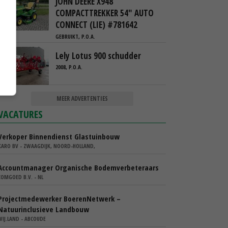
JOHN DEERE X948
COMPACTTREKKER 54" AUTO
CONNECT (LIE) #781642
GEBRUIKT, P.O.A.
Lely Lotus 900 schudder
2008, P.O.A.
MEER ADVERTENTIES
VACATURES
Verkoper Binnendienst Glastuinbouw
KARO BV - ZWAAGDIJK, NOORD-HOLLAND,
Accountmanager Organische Bodemverbeteraars
COMGOED B.V. - NL
Projectmedewerker BoerenNetwerk –
Natuurinclusieve Landbouw
WIJ.LAND - ABCOUDE