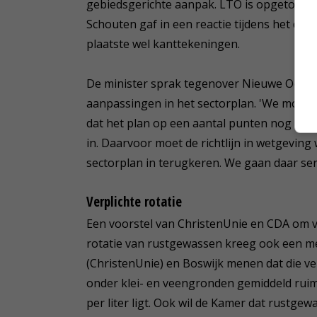
gebiedsgerichte aanpak. LTO is opgetogen 
Schouten gaf in een reactie tijdens het deba
plaatste wel kanttekeningen.
De minister sprak tegenover Nieuwe Oogst
aanpassingen in het sectorplan. 'We moeten
dat het plan op een aantal punten nog niet r
in. Daarvoor moet de richtlijn in wetgevin
sectorplan in terugkeren. We gaan daar seri
Verplichte rotatie
Een voorstel van ChristenUnie en CDA om ve
rotatie van rustgewassen kreeg ook een me
(ChristenUnie) en Boswijk menen dat die ver
onder klei- en veengronden gemiddeld ruim 
per liter ligt. Ook wil de Kamer dat rustge