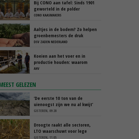
Bij CONO aan tafel: Sinds 1901
geworteld in de polder
CONO KAASMAKERS
Aaltjes in de bodem? Zo helpen
groenbemesters de druk
natuurlijk verlagen
DSV ZADEN NEDERLAND
Koeien aan het voer en in
productie houden: waarom
‘immuunmodulatie’ belangrijk
AHV
is tijdens de transitieperiode
MEEST GELEZEN
‘De eerste 10 ton van de
uienoogst zijn we nu al kwijt’
GISTEREN, 09:28
Droogte raakt alle sectoren,
LTO waarschuwt voor lege
schappen
GISTEREN, 11:05