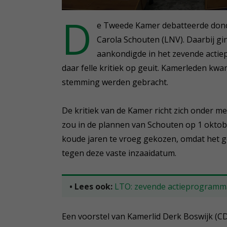
0
D
seconds
e Tweede Kamer debatteerde donde
of
2
Carola Schouten (LNV). Daarbij gi
minutes,
aankondigde in het zevende actiep
19
seconds
Volume
daar felle kritiek op geuit. Kamerleden kw
90%
stemming werden gebracht.
De kritiek van de Kamer richt zich onder m
zou in de plannen van Schouten op 1 oktober
koude jaren te vroeg gekozen, omdat het ge
tegen deze vaste inzaaidatum.
• Lees ook:
LTO: zevende actieprogramma
Een voorstel van Kamerlid Derk Boswijk (C