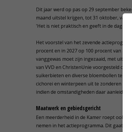
Dit jaar werd op pas op 29 september bek
maand uitstel krijgen, tot 31 oktober, van de
'Het is niet praktisch en geeft in de dagen d
Het voorstel van het zevende actieprogramma
procent en in 2027 op 100 procent van alle 
vanggewas moet zijn ingezaaid, met uitzond
van VVD en ChristenUnie voorgesteld om hie
suikerbieten en diverse bloembollen te re
cichorei en winterpeen uit te zonderen van
indien de omstandigheden daar aanleiding 
Maatwerk en gebiedsgericht
Een meerderheid in de Kamer roept ook op
nemen in het actieprogramma. Dit gaat uit