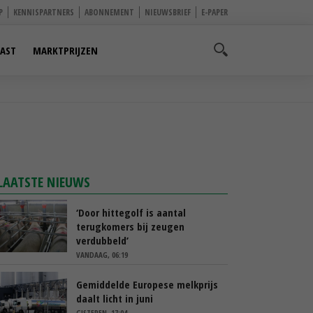
P
KENNISPARTNERS
ABONNEMENT
NIEUWSBRIEF
E-PAPER
AST
MARKTPRIJZEN
LAATSTE NIEUWS
‘Door hittegolf is aantal
terugkomers bij zeugen
verdubbeld’
VANDAAG, 06:19
Gemiddelde Europese melkprijs
daalt licht in juni
GISTEREN, 17:04