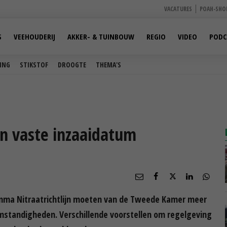
VACATURES
POAH-SHO
S
VEEHOUDERIJ
AKKER- & TUINBOUW
REGIO
VIDEO
PODC
ING
STIKSTOF
DROOGTE
THEMA'S
n vaste inzaaidatum
mma Nitraatrichtlijn moeten van de Tweede Kamer meer
omstandigheden. Verschillende voorstellen om regelgeving