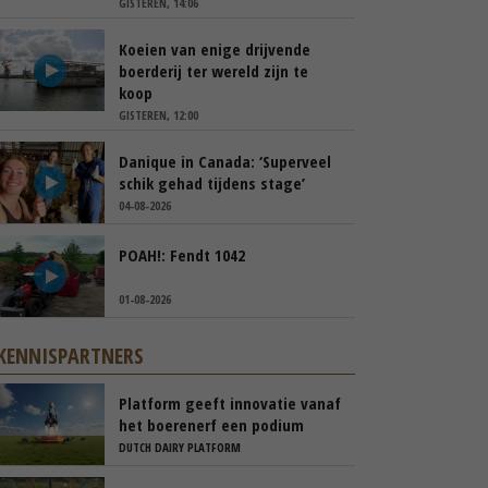
GISTEREN, 14:06
Koeien van enige drijvende
boerderij ter wereld zijn te
koop
GISTEREN, 12:00
Danique in Canada: ‘Superveel
schik gehad tijdens stage’
04-08-2026
POAH!: Fendt 1042
01-08-2026
KENNISPARTNERS
Platform geeft innovatie vanaf
het boerenerf een podium
DUTCH DAIRY PLATFORM