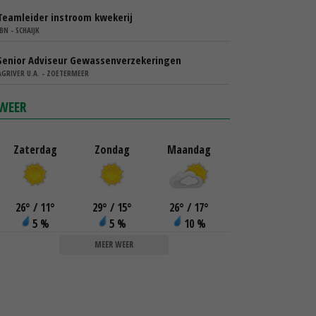
Teamleider instroom kwekerij
IBN - SCHAIJK
Senior Adviseur Gewassenverzekeringen
AGRIVER U.A. - ZOETERMEER
WEER
Zaterdag
Zondag
Maandag
26
°
/ 11
°
29
°
/ 15
°
26
°
/ 17
°
5 %
5 %
10 %
MEER WEER