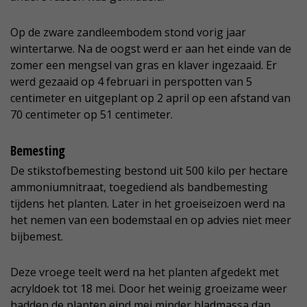
Op de zware zandleembodem stond vorig jaar
wintertarwe. Na de oogst werd er aan het einde van de
zomer een mengsel van gras en klaver ingezaaid. Er
werd gezaaid op 4 februari in perspotten van 5
centimeter en uitgeplant op 2 april op een afstand van
70 centimeter op 51 centimeter.
Bemesting
De stikstofbemesting bestond uit 500 kilo per hectare
ammoniumnitraat, toegediend als bandbemesting
tijdens het planten. Later in het groeiseizoen werd na
het nemen van een bodemstaal en op advies niet meer
bijbemest.
Deze vroege teelt werd na het planten afgedekt met
acryldoek tot 18 mei. Door het weinig groeizame weer
hadden de planten eind mei minder bladmassa dan