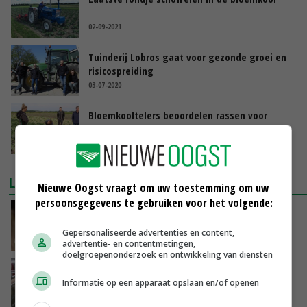
02-09-2021
Tuinderij Lobros gaat voor gezonde groei en
risicospreiding
03-07-2020
Bloemkooltelers beoordelen rassen voor
vervroegen teelt
12-06-2020
LAATSTE NIEUWS
Nieuwe Oogst vraagt om uw toestemming om uw
persoonsgegevens te gebruiken voor het volgende:
Boterberg zit echt herstel zuivelmarkt in de
weg
Gepersonaliseerde advertenties en content,
VANDAAG, 08:59
advertentie- en contentmetingen,
doelgroepenonderzoek en ontwikkeling van diensten
‘Door hittegolf is aantal terugkomers bij
Informatie op een apparaat opslaan en/of openen
zeugen verdubbeld’
VANDAAG, 06:19