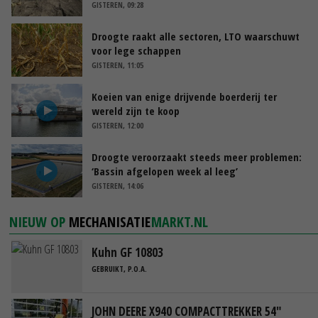
GISTEREN, 09:28
Droogte raakt alle sectoren, LTO waarschuwt
voor lege schappen
GISTEREN, 11:05
Koeien van enige drijvende boerderij ter
wereld zijn te koop
GISTEREN, 12:00
Droogte veroorzaakt steeds meer problemen:
‘Bassin afgelopen week al leeg’
GISTEREN, 14:06
NIEUW OP
MECHANISATIE
MARKT.NL
Kuhn GF 10803
GEBRUIKT, P.O.A.
JOHN DEERE X940 COMPACTTREKKER 54"