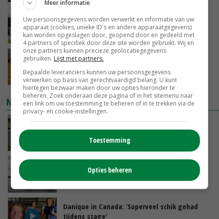
Meer informatie
Gemiddelde Europese melkprijs daalt licht in
Uw persoonsgegevens worden verwerkt en informatie van uw
juni
apparaat (cookies, unieke ID's en andere apparaatgegevens)
kan worden opgeslagen door, geopend door en gedeeld met
GISTEREN, 17:04
4 partners of specifiek door deze site worden gebruikt. Wij en
onze partners kunnen precieze geolocatiegegevens
Frans onderzoekcentrum bestrijkt hele
gebruiken.
Lijst met partners.
varkensvleesketen
Bepaalde leveranciers kunnen uw persoonsgegevens
GISTEREN, 15:29
verwerken op basis van gerechtvaardigd belang. U kunt
hiertegen bezwaar maken door uw opties hieronder te
beheren. Zoek onderaan deze pagina of in het sitemenu naar
NIEUWSTE VIDEO'S
een link om uw toestemming te beheren of in te trekken via de
privacy- en cookie-instellingen.
Droogte veroorzaakt steeds meer problemen:
‘Bassin afgelopen week al leeg’
Toestemming
GISTEREN, 14:06
Koeien van enige drijvende boerderij ter
Opties beheren
wereld zijn te koop
GISTEREN, 12:00
Danique in Canada: ‘Superveel schik gehad
tijdens stage’