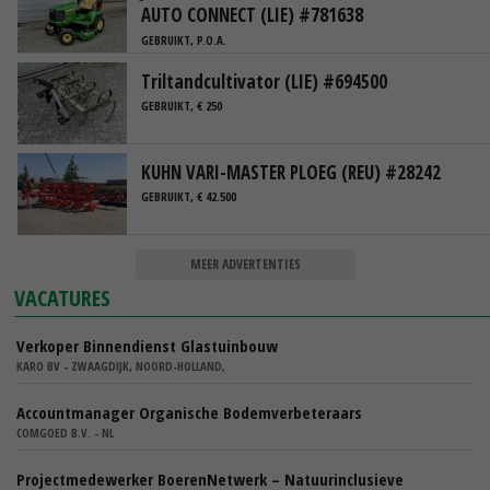
AUTO CONNECT (LIE) #781638
GEBRUIKT, P.O.A.
Triltandcultivator (LIE) #694500
GEBRUIKT, € 250
KUHN VARI-MASTER PLOEG (REU) #28242
GEBRUIKT, € 42.500
MEER ADVERTENTIES
VACATURES
Verkoper Binnendienst Glastuinbouw
KARO BV - ZWAAGDIJK, NOORD-HOLLAND,
Accountmanager Organische Bodemverbeteraars
COMGOED B.V. - NL
Projectmedewerker BoerenNetwerk – Natuurinclusieve