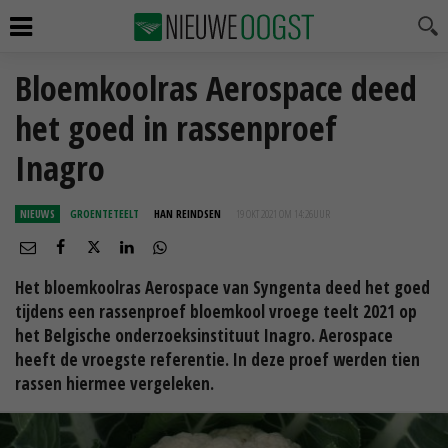
Bloemkoolras Aerospace deed
het goed in rassenproef
Inagro
NIEUWS
GROENTETEELT
HAN REINDSEN
19 OKT 2021 OM 14:26
UUR
Het bloemkoolras Aerospace van Syngenta deed het goed
tijdens een rassenproef bloemkool vroege teelt 2021 op
het Belgische onderzoeksinstituut Inagro. Aerospace
heeft de vroegste referentie. In deze proef werden tien
rassen hiermee vergeleken.