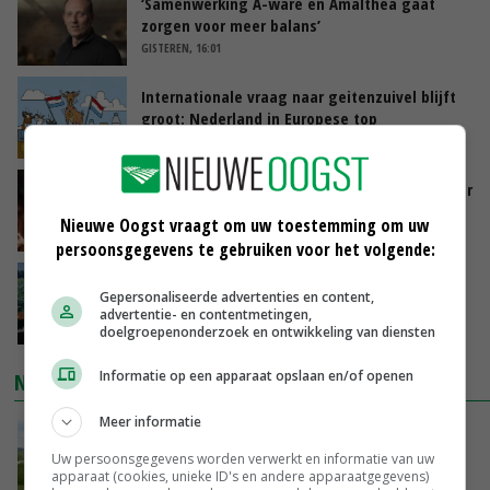
‘Samenwerking A-ware en Amalthea gaat
zorgen voor meer balans’
GISTEREN, 16:01
Internationale vraag naar geitenzuivel blijft
groot: Nederland in Europese top
GISTEREN, 15:33
Vlaamse varkensstapel krimpt, pluimveesector
groeit door schaalvergroting
Nieuwe Oogst vraagt om uw toestemming om uw
GISTEREN, 15:20
persoonsgegevens te gebruiken voor het volgende:
‘Cijfer jezelf niet weg en doe vooral ook waar
Gepersonaliseerde advertenties en content,
je gelukkig van wordt’
advertentie- en contentmetingen,
GISTEREN, 13:31
doelgroepenonderzoek en ontwikkeling van diensten
Informatie op een apparaat opslaan en/of openen
NIEUWSTE VIDEO'S
Meer informatie
POAH!: John Deere 7730
Uw persoonsgegevens worden verwerkt en informatie van uw
GISTEREN, 10:00
apparaat (cookies, unieke ID's en andere apparaatgegevens)