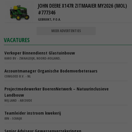
JOHN DEERE X147R ZITMAAIER MY2026 (MOL)
#777346
GEBRUIKT, P.O.A.
MEER ADVERTENTIES
VACATURES
Verkoper Binnendienst Glastuinbouw
KARO BV - ZWAAGDIJK, NOORD-HOLLAND,
Accountmanager Organische Bodemverbeteraars
COMGOED B.V. - NL
Projectmedewerker BoerenNetwerk – Natuurinclusieve
Landbouw
WIJ.LAND - ABCOUDE
Teamleider instroom kwekerij
IBN - SCHAIJK
Senior Adviseur Gewassenverzekeringen