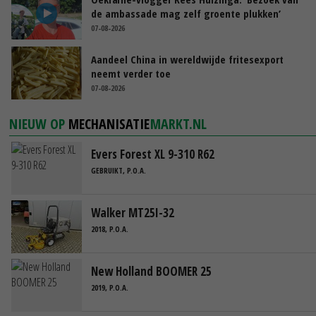
de ambassade mag zelf groente plukken’
07-08-2026
Aandeel China in wereldwijde fritesexport
neemt verder toe
07-08-2026
NIEUW OP
MECHANISATIE
MARKT.NL
Evers Forest XL 9-310 R62
GEBRUIKT, P.O.A.
Walker MT25I-32
2018, P.O.A.
New Holland BOOMER 25
2019, P.O.A.