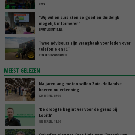
RMV
'Wij willen cursisten zo goed en duidelijk
mogelijk informeren'
SPUITLICENTIE.NL
Twee adviseurs zijn vraagbaak voor leden over
telefonie en ICT
LTO LEDENVOORDEEL
MEEST GELEZEN
Na jarenlang meten willen Zuid-Hollandse
boeren nu erkenning
GISTEREN, 07:00
‘De droogte begint ver voor de grens bij
Lobith’
GISTEREN, 11:00
Oekraïne-vlogger Kees Huizinga: ‘Bezoek van