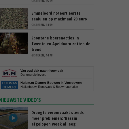
GISTEREN, 15:29
Emmeloord noteert eerste
zaaiuien op maximaal 20 euro
GISTEREN, 14:59
Spontane boerenacties in
Twente en Apeldoorn zetten de
trend
GISTEREN, 14:48
Van oud dak naar nieuw dak
Dat energie levert.
Huisman Gemert-Bouwen in Vertrouwen
Hallenbouw, Renovatie & Bouwmaterialen
NIEUWSTE VIDEO'S
Droogte veroorzaakt steeds
meer problemen: ‘Bassin
afgelopen week al leeg’