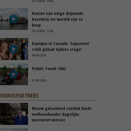
GISTEREN, 14:06
Koeien van enige drijvende
boerderij ter wereld zijn te
koop
GISTEREN, 12:00
Danique in Canada: ‘Superveel
schik gehad tijdens stage’
04-08-2026
POAH!: Fendt 1042
01-08-2026
KENNISPARTNERS
Nieuw geïsoleerd staldak biedt
melkveehouder dagelijks
voordelen
MIDDENDORP MONTAGE