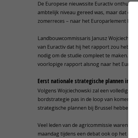
De Europese nieuwssite Euractiv onthulde v
ambtelijk niveau gereed was, maar dat de E
zomerreces – naar het Europarlement had 
Landbouwcommissaris Janusz Wojciechowski
van Euractiv dat hij het rapport zou heb
nodig om de studie compleet te maken. Toen
voorlopige rapport alsnog naar het Europa
Eerst nationale strategische plannen indie
Volgens Wojciechowski zal een volledige do
bordstrategie pas in de loop van komend jaa
strategische plannen bij Brussel hebben in
Veel leden van de agricommissie waren ont
maandag tijdens een debat ook op het duur