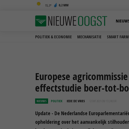
0,2 MM
15,3
NIEUW
POLITIEK & ECONOMIE
MECHANISATIE
SMART FARM
Europese agricommissie 
effectstudie boer-tot-b
NIEUWS
POLITIEK
IEDE DE VRIES
12 OKT 2021 OM 13:24
UUR
Update - De Nederlandse Europarlementariër
opheldering over het aanvankelijk stilhoude