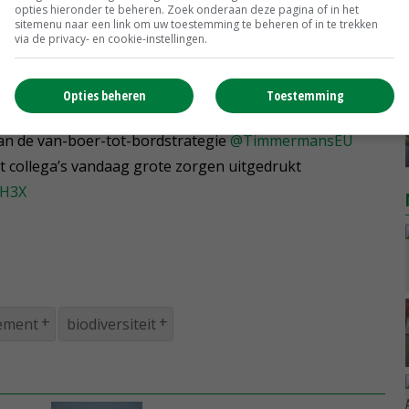
opties hieronder te beheren. Zoek onderaan deze pagina of in het
studie tijdens de onderhandelingen onacceptabel. Ook
sitemenu naar een link om uw toestemming te beheren of in te trekken
eeft kritiek geuit op de effectrapportage die volgens
via de privacy- en cookie-instellingen.
evolgen van boer-tot-bordstrategie.
Opties beheren
Toestemming
parlementariërs werd wetenschappelijk onderzoek
an de van-boer-tot-bordstrategie
@TimmermansEU
collega’s vandaag grote zorgen uitgedrukt
NH3X
ement
biodiversiteit