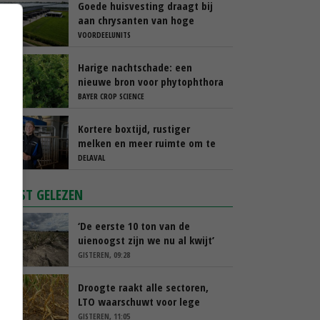
Goede huisvesting draagt bij
aan chrysanten van hoge
kwaliteit
VOORDEELUNITS
Harige nachtschade: een
nieuwe bron voor phytophthora
BAYER CROP SCIENCE
Kortere boxtijd, rustiger
melken en meer ruimte om te
blijven weiden
DELAVAL
MEEST GELEZEN
‘De eerste 10 ton van de
uienoogst zijn we nu al kwijt’
GISTEREN, 09:28
Droogte raakt alle sectoren,
LTO waarschuwt voor lege
schappen
GISTEREN, 11:05