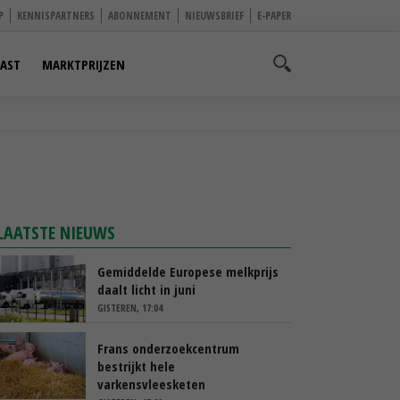
P
KENNISPARTNERS
ABONNEMENT
NIEUWSBRIEF
E-PAPER
AST
MARKTPRIJZEN
LAATSTE NIEUWS
Gemiddelde Europese melkprijs
daalt licht in juni
GISTEREN, 17:04
Frans onderzoekcentrum
bestrijkt hele
varkensvleesketen