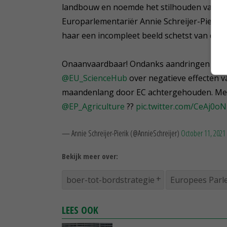
landbouw en noemde het stilhouden van de 
Europarlementariër Annie Schreijer-Pierik h
haar een incompleet beeld schetst van de g
Onaanvaardbaar! Ondanks aandringen Euro
@EU_ScienceHub
over negatieve effecten v
maandenlang door EC achtergehouden. Met 
@EP_Agriculture
??
pic.twitter.com/CeAj0o
— Annie Schreijer-Pierik (@AnnieSchreijer)
October 11, 2021
Bekijk meer over:
boer-tot-bordstrategie
Europees Parl
LEES OOK