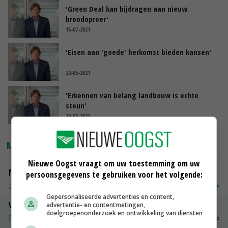
'Green Deal kan bijdragen aan nieuw
broodoproer'
15-07-2021
'Eisen aan 'goede' herkomst bieden kansen'
22-05-2021
'Erkennen van belang landbouw is echte
steun'
20-03-2021
MARKTPRIJZEN
Nieuwe Oogst vraagt om uw toestemming om uw
Magere melkpoeder
persoonsgegevens te gebruiken voor het volgende:
Zuivel NL
€ 269,00
€ 7,00
Gepersonaliseerde advertenties en content,
Vleeskuikens 2001-2600 gr
advertentie- en contentmetingen,
doelgroepenonderzoek en ontwikkeling van diensten
Barneveld
€ 1,09
~
€ 1,11