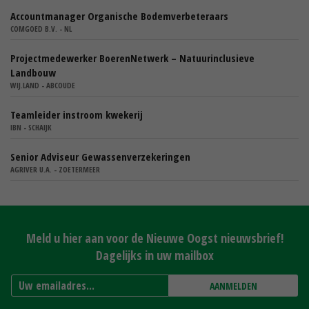
Accountmanager Organische Bodemverbeteraars
COMGOED B.V. - NL
Projectmedewerker BoerenNetwerk – Natuurinclusieve
Landbouw
WIJ.LAND - ABCOUDE
Teamleider instroom kwekerij
IBN - SCHAIJK
Senior Adviseur Gewassenverzekeringen
AGRIVER U.A. - ZOETERMEER
Meld u hier aan voor de Nieuwe Oogst nieuwsbrief!
Dagelijks in uw mailbox
AANMELDEN