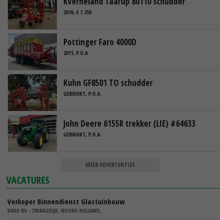
Kverneland Taarup 80110 schudder
2010, € 7.250
Pottinger Faro 4000D
2011, P.O.A.
Kuhn GF8501 TO schudder
GEBRUIKT, P.O.A.
John Deere 6155R trekker (LIE) #64633
GEBRUIKT, P.O.A.
MEER ADVERTENTIES
VACATURES
Verkoper Binnendienst Glastuinbouw
KARO BV - ZWAAGDIJK, NOORD-HOLLAND,