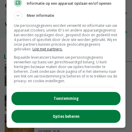
Informatie op een apparaat opslaan en/of openen
Gerst
Groningen
€ 197,00
€ 2,00
Meer informatie
Volle melkpoeder
Uw persoonsgegevens worden verwerkt en informatie van uw
apparaat (cookies, unieke ID's en andere apparaatgegevens)
Zuivel NL
€ 345,00
€ 20,00
kan worden opgeslagen door, geopend door en gedeeld met
4 partners of specifiek door deze site worden gebruikt. Wij en
onze partners kunnen precieze geolocatiegegevens
MEER MARKTPRIJZEN
gebruiken.
Lijst met partners.
LAATSTE NIEUWS
Bepaalde leveranciers kunnen uw persoonsgegevens
verwerken op basis van gerechtvaardigd belang. U kunt
hiertegen bezwaar maken door uw opties hieronder te
‘Door hittegolf is aantal terugkomers bij
beheren. Zoek onderaan deze pagina of in het sitemenu naar
zeugen verdubbeld’
een link om uw toestemming te beheren of in te trekken via de
privacy- en cookie-instellingen.
VANDAAG, 06:19
Gemiddelde Europese melkprijs daalt licht in
Toestemming
juni
GISTEREN, 17:04
Opties beheren
Frans onderzoekcentrum bestrijkt hele
varkensvleesketen
GISTEREN, 15:29