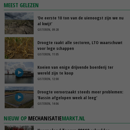
MEEST GELEZEN
‘De eerste 10 ton van de uienoogst zijn we nu
al kwijt’
GISTEREN, 09:28
Droogte raakt alle sectoren, LTO waarschuwt
voor lege schappen
GISTEREN, 11:05
Koeien van enige drijvende boerderij ter
wereld zijn te koop
GISTEREN, 12:00
Droogte veroorzaakt steeds meer problemen:
‘Bassin afgelopen week al leeg’
GISTEREN, 14:06
NIEUW OP
MECHANISATIE
MARKT.NL