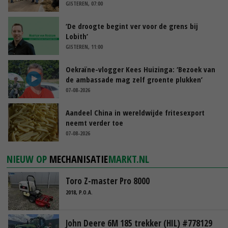
GISTEREN, 07:00
‘De droogte begint ver voor de grens bij
Lobith’
GISTEREN, 11:00
Oekraïne-vlogger Kees Huizinga: ‘Bezoek van
de ambassade mag zelf groente plukken’
07-08-2026
Aandeel China in wereldwijde fritesexport
neemt verder toe
07-08-2026
NIEUW OP
MECHANISATIE
MARKT.NL
Toro Z-master Pro 8000
2018, P.O.A.
John Deere 6M 185 trekker (HIL) #778129