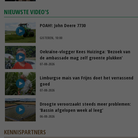
NIEUWSTE VIDEO'S
POAH!: John Deere 7730
GISTEREN, 10:00
Oekraïne-vlogger Kees Huizinga: ‘Bezoek van
de ambassade mag zelf groente plukken’
07-08-2026
Limburgse mais van Frijns doet het verrassend
goed
07-08-2026
Droogte veroorzaakt steeds meer problemen:
‘Bassin afgelopen week al leeg’
06-08-2026
KENNISPARTNERS