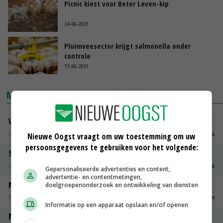
Picnic kiest voor Beter Leven-kip
24-06-2021
Pluimveesector krijgt salmonella onder
controle
17-06-2021
MARKTPRIJZEN
Vleeskuikens Barneveld tot 2000 gr
Weekcijfers
€ 1,09
~
€ 1,11
Nieuwe Oogst vraagt om uw toestemming om uw
persoonsgegevens te gebruiken voor het volgende:
Slachtkippen Barneveld Moederdieren (> 3,5 kg)
Weekcijfers
€ 0,85
€ 0,00
Gepersonaliseerde advertenties en content,
advertentie- en contentmetingen,
Maat 48
doelgroepenonderzoek en ontwikkeling van diensten
Barneveld kooieieren
€ 7,15
€ 0,00
Informatie op een apparaat opslaan en/of openen
Maat 54