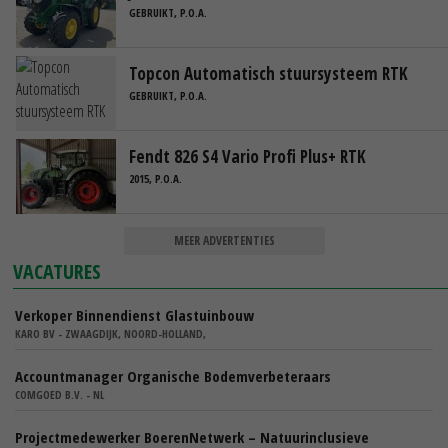
GEBRUIKT, P.O.A.
Topcon Automatisch stuursysteem RTK
GEBRUIKT, P.O.A.
Fendt 826 S4 Vario Profi Plus+ RTK
2015, P.O.A.
MEER ADVERTENTIES
VACATURES
Verkoper Binnendienst Glastuinbouw
KARO BV - ZWAAGDIJK, NOORD-HOLLAND,
Accountmanager Organische Bodemverbeteraars
COMGOED B.V. - NL
Projectmedewerker BoerenNetwerk – Natuurinclusieve