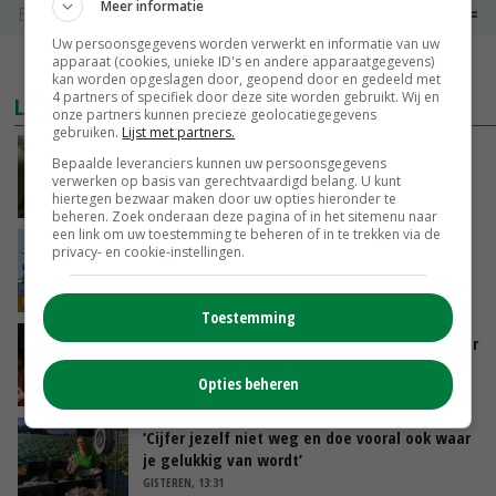
Meer informatie
Barneveld kooieieren
€ 9,10
€ 0,00
Uw persoonsgegevens worden verwerkt en informatie van uw
apparaat (cookies, unieke ID's en andere apparaatgegevens)
MEER MARKTPRIJZEN
kan worden opgeslagen door, geopend door en gedeeld met
4 partners of specifiek door deze site worden gebruikt. Wij en
LAATSTE NIEUWS
onze partners kunnen precieze geolocatiegegevens
gebruiken.
Lijst met partners.
‘Samenwerking A-ware en Amalthea gaat
Bepaalde leveranciers kunnen uw persoonsgegevens
zorgen voor meer balans’
verwerken op basis van gerechtvaardigd belang. U kunt
hiertegen bezwaar maken door uw opties hieronder te
GISTEREN, 16:01
beheren. Zoek onderaan deze pagina of in het sitemenu naar
een link om uw toestemming te beheren of in te trekken via de
Internationale vraag naar geitenzuivel blijft
privacy- en cookie-instellingen.
groot: Nederland in Europese top
GISTEREN, 15:33
Toestemming
Vlaamse varkensstapel krimpt, pluimveesector
groeit door schaalvergroting
Opties beheren
GISTEREN, 15:20
‘Cijfer jezelf niet weg en doe vooral ook waar
je gelukkig van wordt’
GISTEREN, 13:31