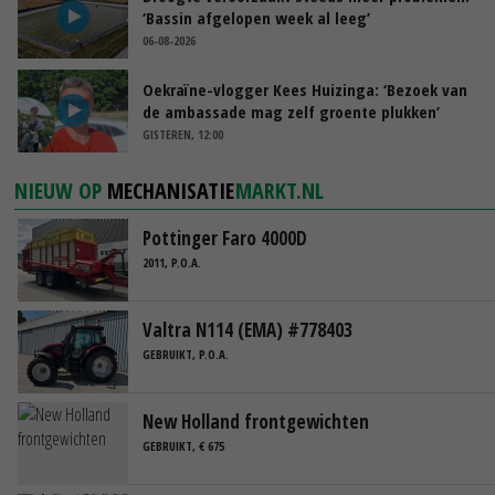
‘Bassin afgelopen week al leeg’
06-08-2026
Oekraïne-vlogger Kees Huizinga: ‘Bezoek van
de ambassade mag zelf groente plukken’
GISTEREN, 12:00
NIEUW OP
MECHANISATIE
MARKT.NL
Pottinger Faro 4000D
2011, P.O.A.
Valtra N114 (EMA) #778403
GEBRUIKT, P.O.A.
New Holland frontgewichten
GEBRUIKT, € 675