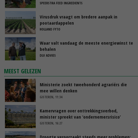
SPEERSTRA FEED INGREDIENTS
Virusdruk vraagt om bredere aanpak in
pootaardappelen
HOLLAND FYTO
Waar valt vandaag de meeste energiewinst te
behalen
DLV ADVIES
MEEST GELEZEN
Ministerie zoekt tweehonderd agrariërs die
mee willen denken
GISTEREN, 11:34
Kamervragen over onttrekkingsverbod,
minister spreekt van ‘ondernemersrisico’
GISTEREN, 16:27
Droogte veroorzaakt steeds meer problemen: