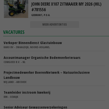
JOHN DEERE X107 ZITMAAIER MY 2026 (HIL)
#781556
GEBRUIKT, P.O.A.
MEER ADVERTENTIES
VACATURES
Verkoper Binnendienst Glastuinbouw
KARO BV - ZWAAGDIJK, NOORD-HOLLAND,
Accountmanager Organische Bodemverbeteraars
COMGOED B.V. - NL
Projectmedewerker BoerenNetwerk – Natuurinclusieve
Landbouw
WIJ.LAND - ABCOUDE
Teamleider instroom kwekerij
IBN - SCHAIJK
Senior Adviseur Gewassenverzekeringen