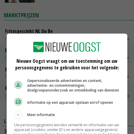
MARKTPRIJZEN
Fritesgeschikt NL Du Be
PotatoNL
€ 15,00
~
€ 23,00
Emmeloord Tarwe
Noteringen
€ 205,00
~
€ 208,00
Nieuwe Oogst vraagt om uw toestemming om uw
persoonsgegevens te gebruiken voor het volgende:
Emmeloord Schaaltjespeen
Noteringen
€ 5,00
~
€ 20,00
Gepersonaliseerde advertenties en content,
advertentie- en contentmetingen,
Bintje A 28/35
doelgroepenonderzoek en ontwikkeling van diensten
Bintje Info
€ 48,00
~
€ 52,00
Informatie op een apparaat opslaan en/of openen
MEER MARKTPRIJZEN
Meer informatie
LAATSTE NIEUWS
Uw persoonsgegevens worden verwerkt en informatie van uw
apparaat (cookies, unieke ID's en andere apparaatgegevens)
‘Samenwerking A-ware en Amalthea gaat