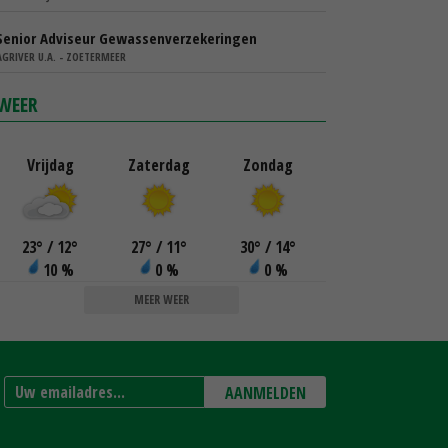
Senior Adviseur Gewassenverzekeringen
AGRIVER U.A. - ZOETERMEER
WEER
Vrijdag
Zaterdag
Zondag
23
°
/ 12
°
27
°
/ 11
°
30
°
/ 14
°
10 %
0 %
0 %
MEER WEER
AANMELDEN