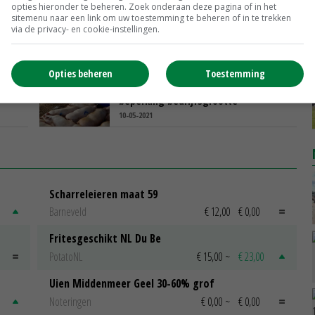
opties hieronder te beheren. Zoek onderaan deze pagina of in het
sitemenu naar een link om uw toestemming te beheren of in te trekken
et
Prijzen voor Duitse plantaardige
via de privacy- en cookie-instellingen.
producten stijgen
17-05-2021
Opties beheren
Toestemming
T
Mecklenburg-Vorpommern pleit voor
beperking bedrijfsgrootte
10-05-2021
Scharreleieren maat 59
Barneveld
€ 12,00
€ 0,00
Fritesgeschikt NL Du Be
PotatoNL
€ 15,00
~
€ 23,00
Uien Middenmeer Geel 30-60% grof
Noteringen
€ 0,00
~
€ 0,00