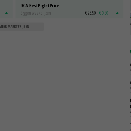
DCA BestPigletPrice
Biggen weekprijzen
€ 26,50
€ 0,50
MEER MARKTPRIJZEN