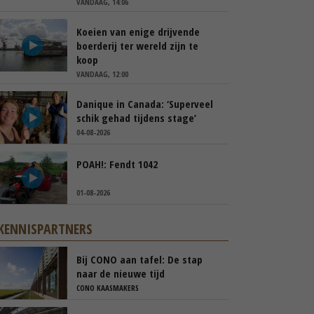
VANDAAG, 14:06
Koeien van enige drijvende
boerderij ter wereld zijn te
koop
VANDAAG, 12:00
Danique in Canada: ‘Superveel
schik gehad tijdens stage’
04-08-2026
POAH!: Fendt 1042
01-08-2026
KENNISPARTNERS
Bij CONO aan tafel: De stap
naar de nieuwe tijd
CONO KAASMAKERS