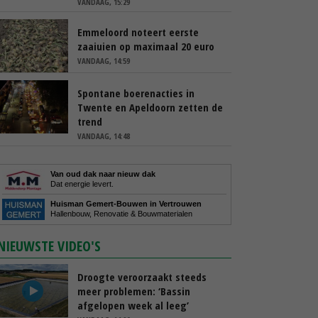
VANDAAG, 15:29
Emmeloord noteert eerste
zaaiuien op maximaal 20 euro
VANDAAG, 14:59
Spontane boerenacties in
Twente en Apeldoorn zetten de
trend
VANDAAG, 14:48
Van oud dak naar nieuw dak
Dat energie levert.
Huisman Gemert-Bouwen in Vertrouwen
Hallenbouw, Renovatie & Bouwmaterialen
NIEUWSTE VIDEO'S
Droogte veroorzaakt steeds
meer problemen: ‘Bassin
afgelopen week al leeg’