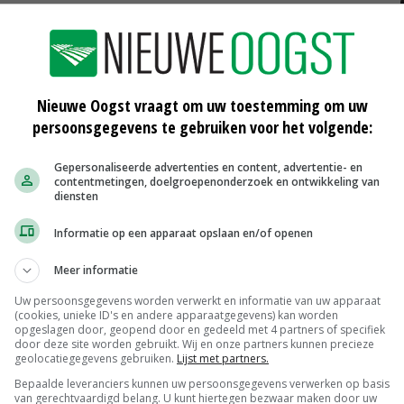
dens in 2018 gemiddeld 321 euro per maand aan eten,
p dit gebied nemen toe met het aantal mensen in het
 van de bevolking afnemen met een toenemend aantal
nden was dat gemiddeld 190 euro, voor
Nieuwe Oogst vraagt om uw toestemming om uw
nder dan dubbele. Huishoudens met vijf of meer
persoonsgegevens te gebruiken voor het volgende:
d uit. Dat is maar drie keer zoveel als een
Gepersonaliseerde advertenties en content, advertentie- en
contentmetingen, doelgroepenonderzoek en ontwikkeling van
diensten
Informatie op een apparaat opslaan en/of openen
Meer informatie
Uw persoonsgegevens worden verwerkt en informatie van uw apparaat
(cookies, unieke ID's en andere apparaatgegevens) kan worden
opgeslagen door, geopend door en gedeeld met 4 partners of specifiek
door deze site worden gebruikt. Wij en onze partners kunnen precieze
Miljard euro minder belastingsteun
geolocatiegegevens gebruiken.
Lijst met partners.
voor Duitse boeren
Bepaalde leveranciers kunnen uw persoonsgegevens verwerken op basis
22-05-2021
van gerechtvaardigd belang. U kunt hiertegen bezwaar maken door uw