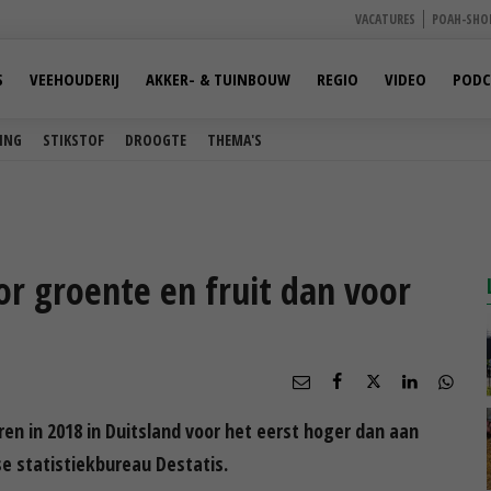
VACATURES
POAH-SHO
S
VEEHOUDERIJ
AKKER- & TUINBOUW
REGIO
VIDEO
PODC
ING
STIKSTOF
DROOGTE
THEMA'S
or groente en fruit dan voor
en in 2018 in Duitsland voor het eerst hoger dan aan
itse statistiekbureau Destatis.