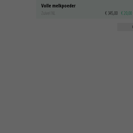
Volle melkpoeder
Zuivel NL
€ 345,00
€ 20,00