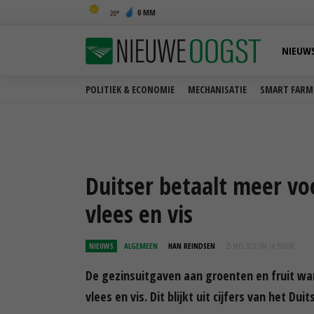
0 MM
20
NIEUW
POLITIEK & ECONOMIE
MECHANISATIE
SMART FARM
Duitser betaalt meer vo
vlees en vis
NIEUWS
ALGEMEEN
HAN REINDSEN
25 MEI 2021 OM 14:19
UUR
De gezinsuitgaven aan groenten en fruit war
vlees en vis. Dit blijkt uit cijfers van het Du