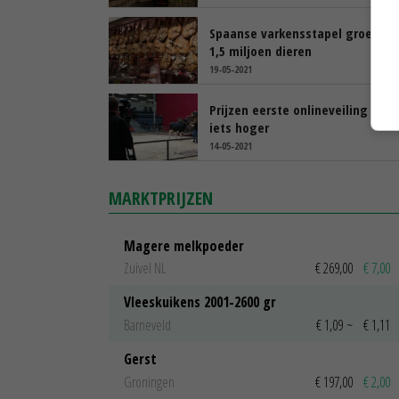
Spaanse varkensstapel groeit m
1,5 miljoen dieren
19-05-2021
Prijzen eerste onlineveiling VOS
iets hoger
14-05-2021
MARKTPRIJZEN
Magere melkpoeder
Zuivel NL
€ 269,00
€ 7,00
Vleeskuikens 2001-2600 gr
Barneveld
€ 1,09
~
€ 1,11
Gerst
Groningen
€ 197,00
€ 2,00