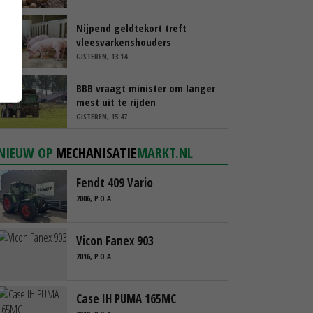
Nijpend geldtekort treft
vleesvarkenshouders
GISTEREN, 13:14
BBB vraagt minister om langer
mest uit te rijden
GISTEREN, 15:47
NIEUW OP
MECHANISATIE
MARKT.NL
Fendt 409 Vario
2006, P.O.A.
Vicon Fanex 903
2016, P.O.A.
Case IH PUMA 165MC