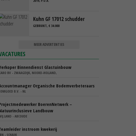
2019, P.O.A.
Kuhn GF 17012 schudder
GEBRUIKT, € 34.000
MEER ADVERTENTIES
VACATURES
Verkoper Binnendienst Glastuinbouw
KARO BV - ZWAAGDIJK, NOORD-HOLLAND,
Accountmanager Organische Bodemverbeteraars
COMGOED B.V. - NL
Projectmedewerker BoerenNetwerk –
Natuurinclusieve Landbouw
WIJ.LAND - ABCOUDE
Teamleider instroom kwekerij
IBN - SCHAIJK