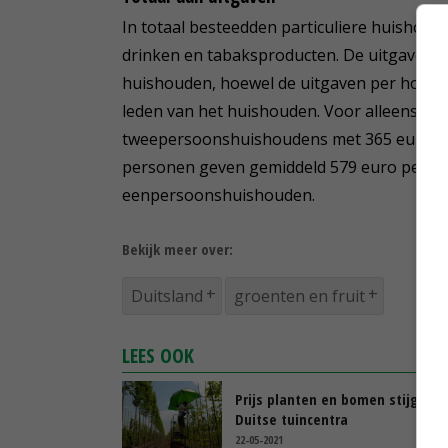
In totaal besteedden particuliere huishou
drinken en tabaksproducten. De uitgaven o
huishouden, hoewel de uitgaven per hoofd
leden van het huishouden. Voor alleenstaa
tweepersoonshuishoudens met 365 euro mi
personen geven gemiddeld 579 euro per maan
eenpersoonshuishouden.
Bekijk meer over:
Duitsland
groenten en fruit
LEES OOK
Prijs planten en bomen stijgt in
Duitse tuincentra
22-05-2021