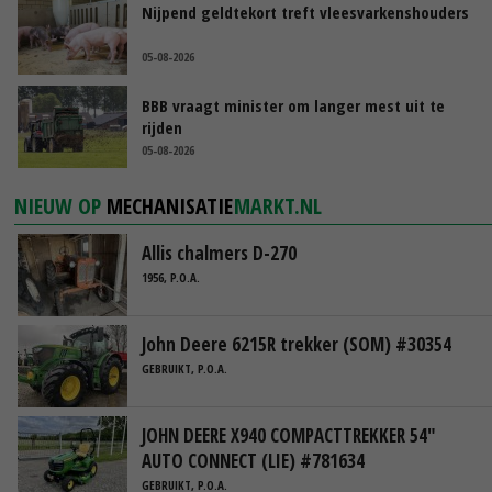
Nijpend geldtekort treft vleesvarkenshouders
05-08-2026
BBB vraagt minister om langer mest uit te
rijden
05-08-2026
NIEUW OP
MECHANISATIE
MARKT.NL
Allis chalmers D-270
1956, P.O.A.
John Deere 6215R trekker (SOM) #30354
GEBRUIKT, P.O.A.
JOHN DEERE X940 COMPACTTREKKER 54"
AUTO CONNECT (LIE) #781634
GEBRUIKT, P.O.A.