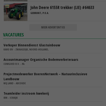
John Deere 6155R trekker (LIE) #64633
GEBRUIKT, P.O.A.
MEER ADVERTENTIES
VACATURES
Verkoper Binnendienst Glastuinbouw
KARO BV - ZWAAGDIJK, NOORD-HOLLAND,
Accountmanager Organische Bodemverbeteraars
COMGOED B.V. - NL
Projectmedewerker BoerenNetwerk – Natuurinclusieve
Landbouw
WIJ.LAND - ABCOUDE
Teamleider instroom kwekerij
IBN - SCHAIJK