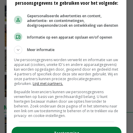
persoonsgegevens te gebruiken voor het volgende:
Gemiddelde Europese melkprijs daalt licht in
juni
Gepersonaliseerde advertenties en content,
GISTEREN, 17:04
advertentie- en contentmetingen,
doelgroepenonderzoek en ontwikkeling van diensten
Frans onderzoekcentrum bestrijkt hele
varkensvleesketen
Informatie op een apparaat opslaan en/of openen
GISTEREN, 15:29
Meer informatie
Emmeloord noteert eerste zaaiuien op
Uw persoonsgegevens worden verwerkt en informatie van uw
maximaal 20 euro
apparaat (cookies, unieke ID's en andere apparaatgegevens)
GISTEREN, 14:59
kan worden opgeslagen door, geopend door en gedeeld met
4 partners of specifiek door deze site worden gebruikt. Wij en
onze partners kunnen precieze geolocatiegegevens
Spontane boerenacties in Twente en
gebruiken.
Lijst met partners.
Apeldoorn zetten de trend
Bepaalde leveranciers kunnen uw persoonsgegevens
GISTEREN, 14:48
verwerken op basis van gerechtvaardigd belang. U kunt
hiertegen bezwaar maken door uw opties hieronder te
NIEUWSTE VIDEO'S
beheren. Zoek onderaan deze pagina of in het sitemenu naar
een link om uw toestemming te beheren of in te trekken via de
privacy- en cookie-instellingen.
Droogte veroorzaakt steeds meer problemen:
‘Bassin afgelopen week al leeg’
GISTEREN, 14:06