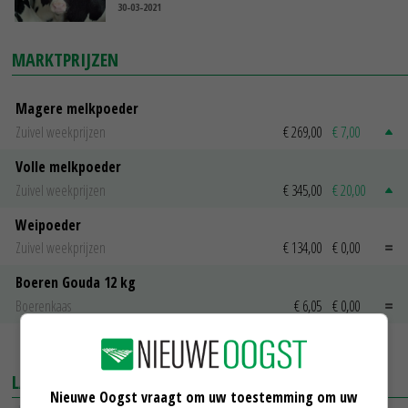
30-03-2021
MARKTPRIJZEN
Magere melkpoeder
Zuivel weekprijzen
€ 269,00
€ 7,00
Volle melkpoeder
Zuivel weekprijzen
€ 345,00
€ 20,00
Weipoeder
Zuivel weekprijzen
€ 134,00
€ 0,00
Boeren Gouda 12 kg
Boerenkaas
€ 6,05
€ 0,00
MEER MARKTPRIJZEN
LAATSTE NIEUWS
Nieuwe Oogst vraagt om uw toestemming om uw