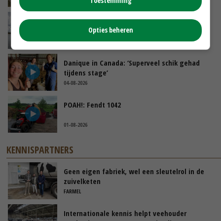
Toestemming
Koeien van enige drijvende boerderij ter
Opties beheren
wereld zijn te koop
GISTEREN, 12:00
Danique in Canada: ‘Superveel schik gehad
tijdens stage’
04-08-2026
POAH!: Fendt 1042
01-08-2026
KENNISPARTNERS
Geen eigen fabriek, wel een sleutelrol in de
zuivelketen
FARMEL
Internationale kennis helpt veehouder