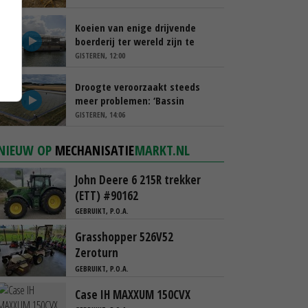
Koeien van enige drijvende
boerderij ter wereld zijn te
koop
GISTEREN, 12:00
Droogte veroorzaakt steeds
meer problemen: ‘Bassin
afgelopen week al leeg’
GISTEREN, 14:06
NIEUW OP
MECHANISATIE
MARKT.NL
John Deere 6 215R trekker
(ETT) #90162
GEBRUIKT, P.O.A.
Grasshopper 526V52
Zeroturn
GEBRUIKT, P.O.A.
Case IH MAXXUM 150CVX