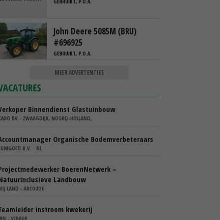
GEBRUIKT, P.O.A.
John Deere 5085M (BRU)
#696925
GEBRUIKT, P.O.A.
MEER ADVERTENTIES
VACATURES
Verkoper Binnendienst Glastuinbouw
KARO BV - ZWAAGDIJK, NOORD-HOLLAND,
Accountmanager Organische Bodemverbeteraars
COMGOED B.V. - NL
Projectmedewerker BoerenNetwerk –
Natuurinclusieve Landbouw
WIJ.LAND - ABCOUDE
Teamleider instroom kwekerij
IBN - SCHAIJK