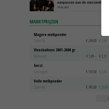
aanpassen aan de omstandighe
19-02-2021
MARKTPRIJZEN
Magere melkpoeder
Zuivel NL
€ 269,00
€ 7,00
Vleeskuikens 2001-2600 gr
Barneveld
€ 1,09
~
€ 1,11
Gerst
Groningen
€ 197,00
€ 2,00
Volle melkpoeder
Zuivel NL
€ 345,00
€ 20,00