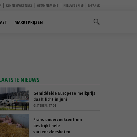
P
KENNISPARTNERS
ABONNEMENT
NIEUWSBRIEF
E-PAPER
AST
MARKTPRIJZEN
LAATSTE NIEUWS
Gemiddelde Europese melkprijs
daalt licht in juni
GISTEREN, 17:04
Frans onderzoekcentrum
bestrijkt hele
varkensvleesketen