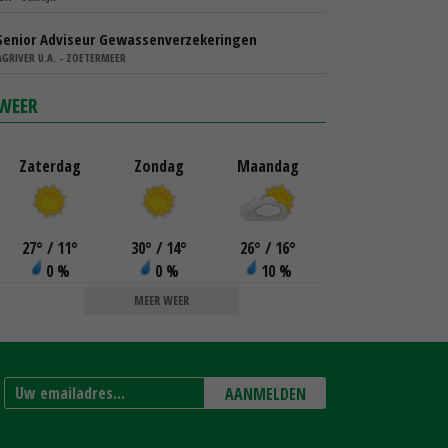
Senior Adviseur Gewassenverzekeringen
AGRIVER U.A. - ZOETERMEER
WEER
Zaterdag
Zondag
Maandag
27
°
/ 11
°
30
°
/ 14
°
26
°
/ 16
°
0 %
0 %
10 %
MEER WEER
AANMELDEN