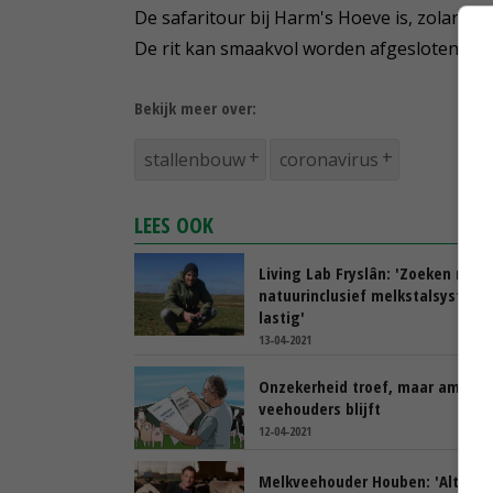
De safaritour bij Harm's Hoeve is, zolang d
De rit kan smaakvol worden afgesloten met
Bekijk meer over:
stallenbouw
coronavirus
LEES OOK
Living Lab Fryslân: 'Zoeken naar
natuurinclusief melkstalsysteem
lastig'
13-04-2021
Onzekerheid troef, maar ambitie
veehouders blijft
12-04-2021
Melkveehouder Houben: 'Altijd