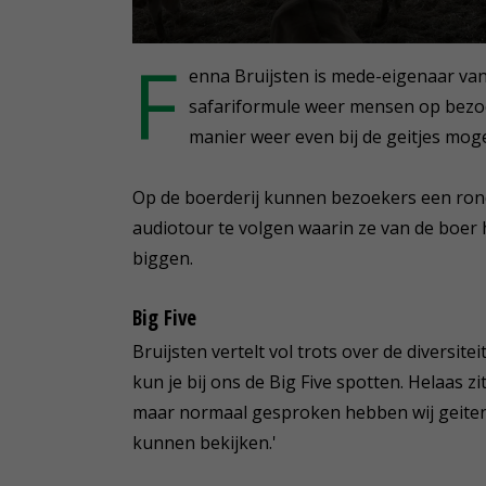
0
F
seconds
enna Bruijsten is mede-eigenaar van 
of
2
safariformule weer mensen op bezoek
minutes,
manier weer even bij de geitjes mogen
37
seconds
Volume
90%
Op de boerderij kunnen bezoekers een rondje
audiotour te volgen waarin ze van de boer
biggen.
Big Five
Bruijsten vertelt vol trots over de diversit
kun je bij ons de Big Five spotten. Helaas 
maar normaal gesproken hebben wij geiten,
kunnen bekijken.'