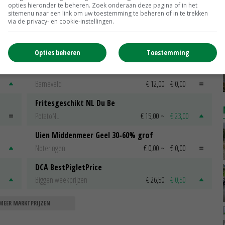
den'
inspraak bij vergunningen'
opties hieronder te beheren. Zoek onderaan deze pagina of in het
sitemenu naar een link om uw toestemming te beheren of in te trekken
15-01-2021
via de privacy- en cookie-instellingen.
Opties beheren
Toestemming
Scharreleieren maat 59
Barneveld
€ 12,00
€ 0,00
Fritesgeschikt NL Du Be
PotatoNL
€ 15,00
~
€ 23,00
Uien Middenmeer Geel 30-60% grof
Noteringen
€ 0,00
~
€ 0,00
DCA BestPigletPrice
Biggen weekprijzen
€ 26,50
€ 0,50
MEER MARKTPRIJZEN