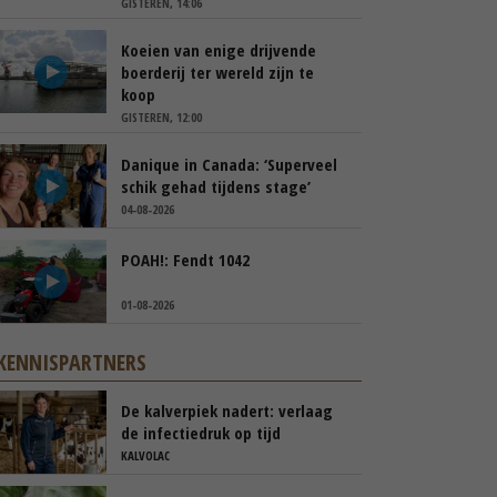
GISTEREN, 14:06
Koeien van enige drijvende
boerderij ter wereld zijn te
koop
GISTEREN, 12:00
Danique in Canada: ‘Superveel
schik gehad tijdens stage’
04-08-2026
POAH!: Fendt 1042
01-08-2026
KENNISPARTNERS
De kalverpiek nadert: verlaag
de infectiedruk op tijd
KALVOLAC