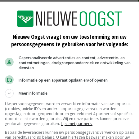
e huidige coronaregels gelden, ieder weekend te rijden.
 een wafel vol aardbeien en slagroom.
Nieuwe Oogst vraagt om uw toestemming om uw
persoonsgegevens te gebruiken voor het volgende:
Gepersonaliseerde advertenties en content, advertentie- en
contentmetingen, doelgroepenonderzoek en ontwikkeling van
diensten
Familie Nauta investeert in nieuwe
Informatie op een apparaat opslaan en/of openen
stalvloer en mestopslag
13-04-2021
Meer informatie
Uw persoonsgegevens worden verwerkt en informatie van uw apparaat
 bij
Pluimveebedrijf Beek in Barnveld
(cookies, unieke ID's en andere apparaatgegevens) kan worden
opgeslagen door, geopend door en gedeeld met 4 partners of specifiek
bouwt voor drie sterren
door deze site worden gebruikt. Wij en onze partners kunnen precieze
26-03-2021
geolocatiegegevens gebruiken.
Lijst met partners.
Bepaalde leveranciers kunnen uw persoonsgegevens verwerken op basis
Europees Hof van Justitie: 'Te weinig
van gerechtvaardigd belang. U kunt hiertegen bezwaar maken door uw