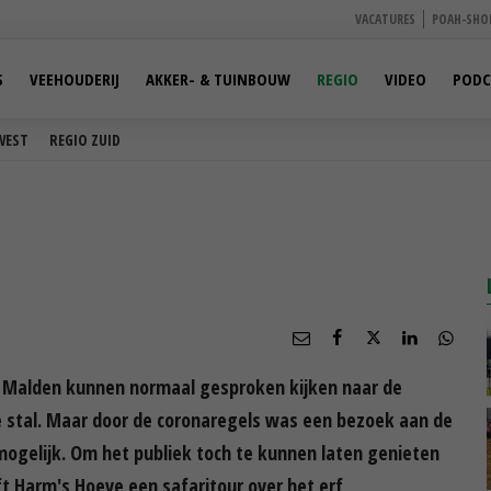
VACATURES
POAH-SHO
S
VEEHOUDERIJ
AKKER- & TUINBOUW
REGIO
VIDEO
PODC
WEST
REGIO ZUID
e Malden kunnen normaal gesproken kijken naar de
e stal. Maar door de coronaregels was een bezoek aan de
mogelijk. Om het publiek toch te kunnen laten genieten
t Harm's Hoeve een safaritour over het erf