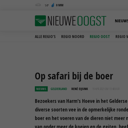
0 MM
14
NIEUW
ALLE REGIO'S
REGIO NOORD
REGIO OOST
REGIO 
Op safari bij de boer
NIEUWS
GELDERLAND
RENÉ EIJSINK
19 APR 2021 OM 13:40
UUR
Bezoekers van Harm's Hoeve in het Gelders
diverse soorten vee in de opmerkelijke rond
boer en het voeren van de dieren niet meer 
van onder meer de koeien en de geiten, heef