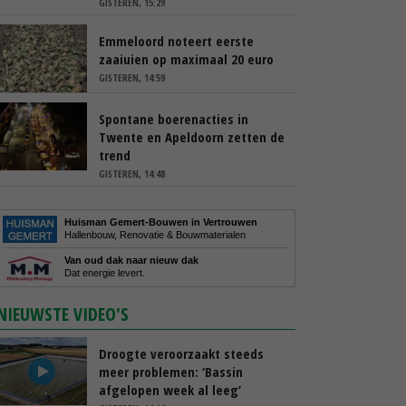
GISTEREN, 15:29
Emmeloord noteert eerste
zaaiuien op maximaal 20 euro
GISTEREN, 14:59
Spontane boerenacties in
Twente en Apeldoorn zetten de
trend
GISTEREN, 14:48
Huisman Gemert-Bouwen in Vertrouwen
Hallenbouw, Renovatie & Bouwmaterialen
Van oud dak naar nieuw dak
Dat energie levert.
NIEUWSTE VIDEO'S
Droogte veroorzaakt steeds
meer problemen: ‘Bassin
afgelopen week al leeg’