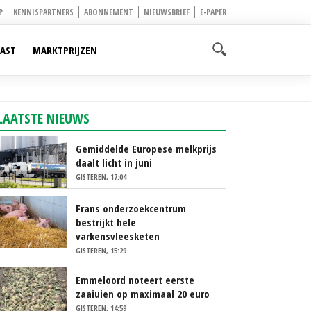
P
KENNISPARTNERS
ABONNEMENT
NIEUWSBRIEF
E-PAPER
AST
MARKTPRIJZEN
LAATSTE NIEUWS
Gemiddelde Europese melkprijs
daalt licht in juni
GISTEREN, 17:04
Frans onderzoekcentrum
bestrijkt hele
varkensvleesketen
GISTEREN, 15:29
Emmeloord noteert eerste
zaaiuien op maximaal 20 euro
GISTEREN, 14:59