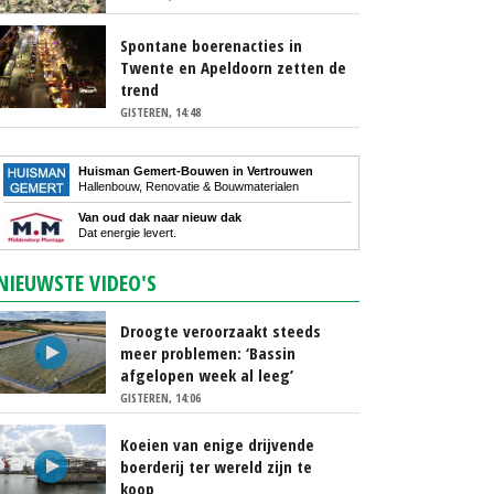
Spontane boerenacties in
Twente en Apeldoorn zetten de
trend
GISTEREN, 14:48
Huisman Gemert-Bouwen in Vertrouwen
Hallenbouw, Renovatie & Bouwmaterialen
Van oud dak naar nieuw dak
Dat energie levert.
NIEUWSTE VIDEO'S
Droogte veroorzaakt steeds
meer problemen: ‘Bassin
afgelopen week al leeg’
GISTEREN, 14:06
Koeien van enige drijvende
boerderij ter wereld zijn te
koop