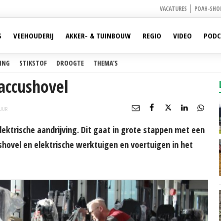
VACATURES
POAH-SHO
S
VEEHOUDERIJ
AKKER- & TUINBOUW
REGIO
VIDEO
PODC
ING
STIKSTOF
DROOGTE
THEMA'S
 accushovel
UUR
lektrische aandrijving. Dit gaat in grote stappen met een
hovel en elektrische werktuigen en voertuigen in het