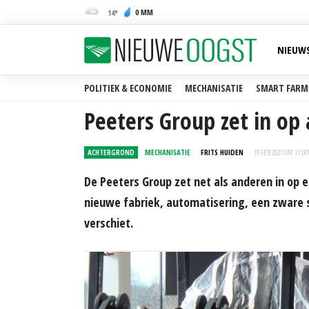
0 MM
14
NIEUW
POLITIEK & ECONOMIE
MECHANISATIE
SMART FARM
Peeters Group zet in op
ACHTERGROND
MECHANISATIE
FRITS HUIDEN
19 FEB 2021 OM 11:00
De Peeters Group zet net als anderen in op e
nieuwe fabriek, automatisering, een zware s
verschiet.