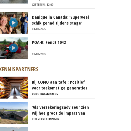
GISTEREN, 12:00
Danique in Canada: ‘Superveel
schik gehad tijdens stage’
04-08-2026
POAH!: Fendt 1042
01-08-2026
KENNISPARTNERS
Bij CONO aan tafel: Positief
voor toekomstige generaties
CONO KAASMAKERS
‘Als verzekeringsadviseur zien
wij hoe groot de impact van
een stalbrand kan zijn’
LTO VERZEKERINGEN