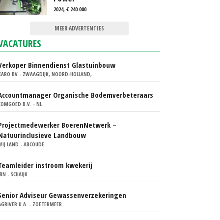
2024, € 240.000
MEER ADVERTENTIES
VACATURES
Verkoper Binnendienst Glastuinbouw
KARO BV - ZWAAGDIJK, NOORD-HOLLAND,
Accountmanager Organische Bodemverbeteraars
COMGOED B.V. - NL
Projectmedewerker BoerenNetwerk –
Natuurinclusieve Landbouw
WIJ.LAND - ABCOUDE
Teamleider instroom kwekerij
IBN - SCHAIJK
Senior Adviseur Gewassenverzekeringen
AGRIVER U.A. - ZOETERMEER