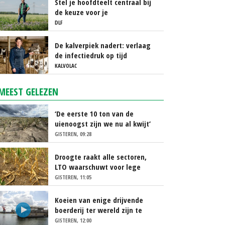
Stel je hoofdteelt centraal bij
de keuze voor je
groenbemester
DLF
De kalverpiek nadert: verlaag
de infectiedruk op tijd
KALVOLAC
MEEST GELEZEN
‘De eerste 10 ton van de
uienoogst zijn we nu al kwijt’
GISTEREN, 09:28
Droogte raakt alle sectoren,
LTO waarschuwt voor lege
schappen
GISTEREN, 11:05
Koeien van enige drijvende
boerderij ter wereld zijn te
koop
GISTEREN, 12:00