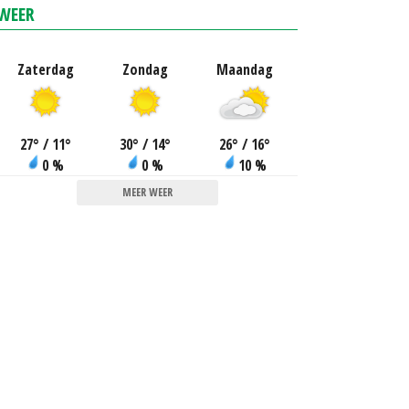
WEER
Zaterdag
Zondag
Maandag
27
°
/ 11
°
30
°
/ 14
°
26
°
/ 16
°
0 %
0 %
10 %
MEER WEER