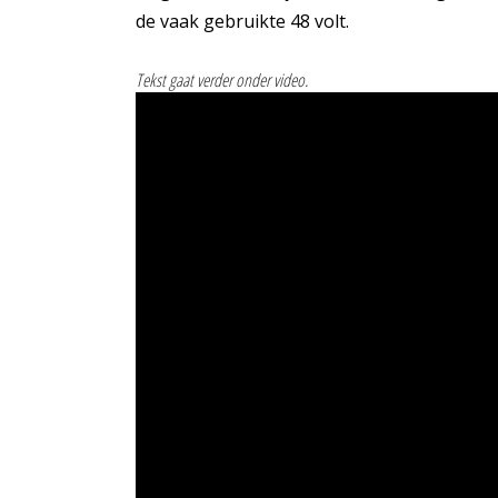
de vaak gebruikte 48 volt.
Tekst gaat verder onder video.