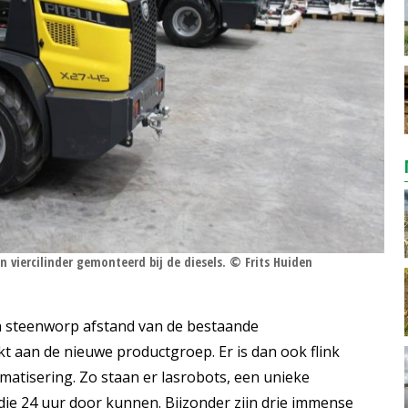
n viercilinder gemonteerd bij de diesels. © Frits Huiden
en steenworp afstand van de bestaande
aan de nieuwe productgroep. Er is dan ook flink
matisering. Zo staan er lasrobots, een unieke
die 24 uur door kunnen. Bijzonder zijn drie immense