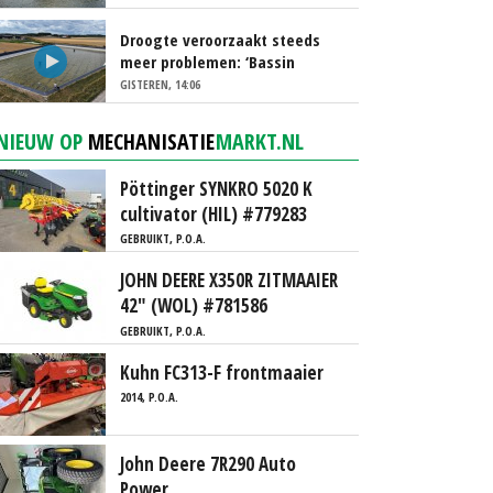
Droogte veroorzaakt steeds
meer problemen: ‘Bassin
afgelopen week al leeg’
GISTEREN, 14:06
NIEUW OP
MECHANISATIE
MARKT.NL
Pöttinger SYNKRO 5020 K
cultivator (HIL) #779283
GEBRUIKT, P.O.A.
JOHN DEERE X350R ZITMAAIER
42" (WOL) #781586
GEBRUIKT, P.O.A.
Kuhn FC313-F frontmaaier
2014, P.O.A.
John Deere 7R290 Auto
Power