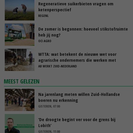
Regeneratieve suikerbieten vragen om
ketenperspectief
REGENL
De zomer is begonnen: hoeveel stikstofruimte
heb jij nog?
OCI AGRO
WTTA: wat betekent de nieuwe wet voor
agrarische ondernemers die werken met
uitzendkrachten?
AB WERKT ZUID-NEDERLAND
MEEST GELEZEN
Na jarenlang meten willen Zuid-Hollandse
boeren nu erkenning
GISTEREN, 07:00
‘De droogte begint ver voor de grens bij
Lobith’
GISTEREN, 11:00