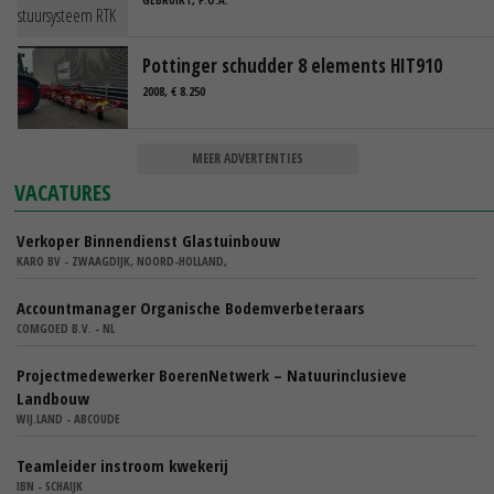
Pottinger schudder 8 elements HIT910
2008, € 8.250
MEER ADVERTENTIES
VACATURES
Verkoper Binnendienst Glastuinbouw
KARO BV - ZWAAGDIJK, NOORD-HOLLAND,
Accountmanager Organische Bodemverbeteraars
COMGOED B.V. - NL
Projectmedewerker BoerenNetwerk – Natuurinclusieve
Landbouw
WIJ.LAND - ABCOUDE
Teamleider instroom kwekerij
IBN - SCHAIJK