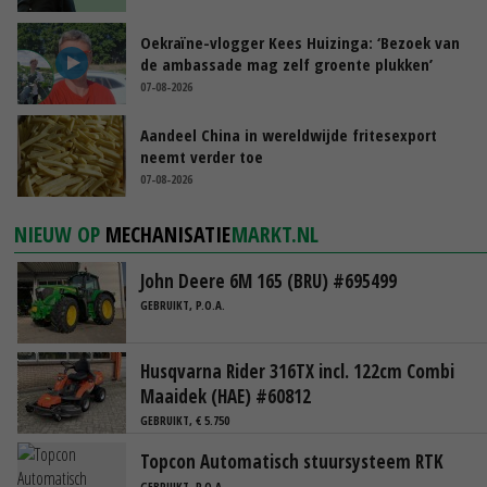
Oekraïne-vlogger Kees Huizinga: ‘Bezoek van
de ambassade mag zelf groente plukken’
07-08-2026
Aandeel China in wereldwijde fritesexport
neemt verder toe
07-08-2026
NIEUW OP
MECHANISATIE
MARKT.NL
John Deere 6M 165 (BRU) #695499
GEBRUIKT, P.O.A.
Husqvarna Rider 316TX incl. 122cm Combi
Maaidek (HAE) #60812
GEBRUIKT, € 5.750
Topcon Automatisch stuursysteem RTK
GEBRUIKT, P.O.A.