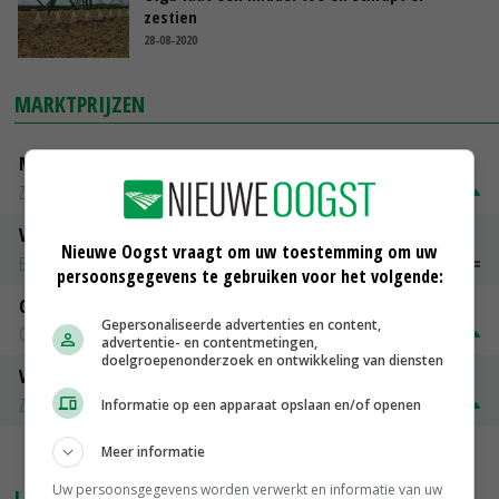
zestien
28-08-2020
MARKTPRIJZEN
Magere melkpoeder
Zuivel NL
€ 269,00
€ 7,00
Vleeskuikens 2001-2600 gr
Nieuwe Oogst vraagt om uw toestemming om uw
Barneveld
€ 1,09
~
€ 1,11
persoonsgegevens te gebruiken voor het volgende:
Gerst
Gepersonaliseerde advertenties en content,
Groningen
€ 197,00
€ 2,00
advertentie- en contentmetingen,
doelgroepenonderzoek en ontwikkeling van diensten
Volle melkpoeder
Zuivel NL
€ 345,00
€ 20,00
Informatie op een apparaat opslaan en/of openen
Meer informatie
MEER MARKTPRIJZEN
Uw persoonsgegevens worden verwerkt en informatie van uw
LAATSTE NIEUWS