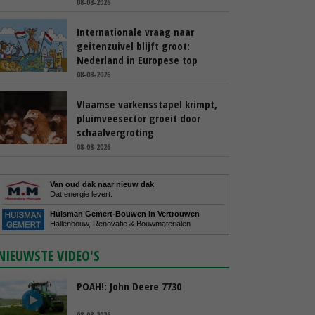
08-08-2026
Internationale vraag naar
geitenzuivel blijft groot:
Nederland in Europese top
08-08-2026
Vlaamse varkensstapel krimpt,
pluimveesector groeit door
schaalvergroting
08-08-2026
Van oud dak naar nieuw dak
Dat energie levert.
Huisman Gemert-Bouwen in Vertrouwen
Hallenbouw, Renovatie & Bouwmaterialen
NIEUWSTE VIDEO'S
POAH!: John Deere 7730
08-08-2026