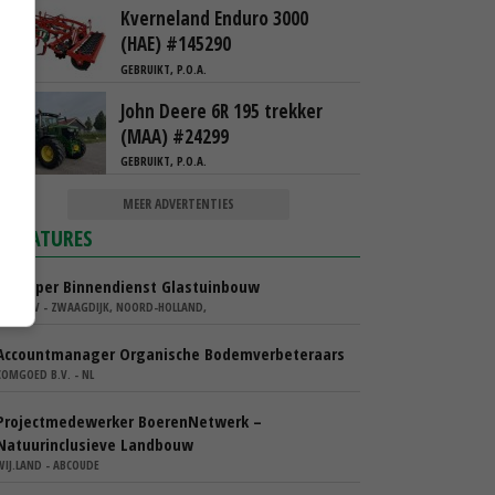
Kverneland Enduro 3000
(HAE) #145290
GEBRUIKT, P.O.A.
John Deere 6R 195 trekker
(MAA) #24299
GEBRUIKT, P.O.A.
MEER ADVERTENTIES
VACATURES
Verkoper Binnendienst Glastuinbouw
KARO BV - ZWAAGDIJK, NOORD-HOLLAND,
Accountmanager Organische Bodemverbeteraars
COMGOED B.V. - NL
Projectmedewerker BoerenNetwerk –
Natuurinclusieve Landbouw
WIJ.LAND - ABCOUDE