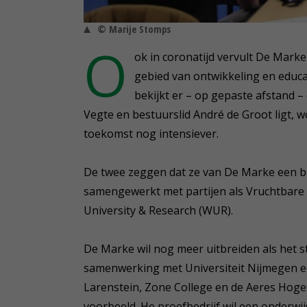
© Marije Stomps
O
ok in coronatijd vervult De Marke
gebied van ontwikkeling en educa
bekijkt er – op gepaste afstand – 
Vegte en bestuurslid André de Groot ligt, 
toekomst nog intensiever.
De twee zeggen dat ze van De Marke een b
samengewerkt met partijen als Vruchtbare
University & Research (WUR).
De Marke wil nog meer uitbreiden als het s
samenwerking met Universiteit Nijmegen en
Larenstein, Zone College en de Aeres Hog
voorbeeld. He proefbedrijf wil een onderwi