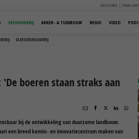
VACATURES
POAH-SHO
S
VEEHOUDERIJ
AKKER- & TUINBOUW
REGIO
VIDEO
PODC
DERIJ
VLEESVEEHOUDERIJ
: 'De boeren staan straks aan
misbaar bij de ontwikkeling van duurzame landbouw.
uari een breed kennis- en innovatiecentrum maken van