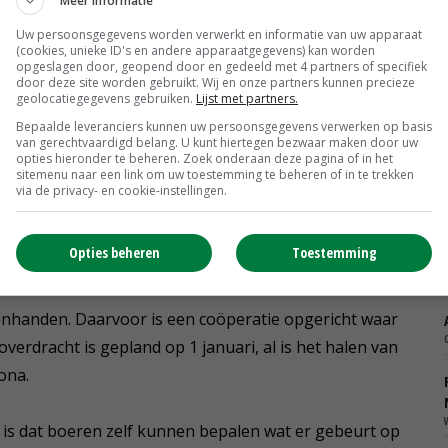
Meer informatie
Uw persoonsgegevens worden verwerkt en informatie van uw apparaat
(cookies, unieke ID's en andere apparaatgegevens) kan worden
opgeslagen door, geopend door en gedeeld met 4 partners of specifiek
oordelen een kuil. © Marije Stomps
door deze site worden gebruikt. Wij en onze partners kunnen precieze
geolocatiegegevens gebruiken.
Lijst met partners.
Bepaalde leveranciers kunnen uw persoonsgegevens verwerken op basis
van gerechtvaardigd belang. U kunt hiertegen bezwaar maken door uw
ven op zandgrond. Juist nu het spannend wordt als het
opties hieronder te beheren. Zoek onderaan deze pagina of in het
sitemenu naar een link om uw toestemming te beheren of in te trekken
 zijn als De Marke dichtgaat. Ook als je kijkt naar
via de privacy- en cookie-instellingen.
 worden hier uitgeprobeerd, getest en doorgerekend',
Opties beheren
Toestemming
renhanden. Daarvoor is een coöperatie opgericht waar
verdracht is gepland op 1 januari, al is het halen van
ona.
is dat boeren zelf kunnen bepalen wat er gebeurt op