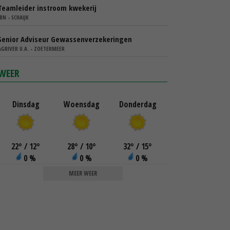
Teamleider instroom kwekerij
IBN - SCHAIJK
Senior Adviseur Gewassenverzekeringen
AGRIVER U.A. - ZOETERMEER
WEER
Dinsdag
Woensdag
Donderdag
22
°
/ 12
°
28
°
/ 10
°
32
°
/ 15
°
0 %
0 %
0 %
MEER WEER