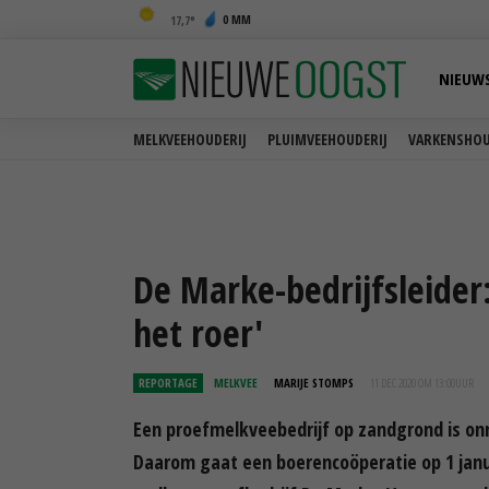
0 MM
17,7
NIEUW
MELKVEEHOUDERIJ
PLUIMVEEHOUDERIJ
VARKENSHOU
De Marke-bedrijfsleider
het roer'
REPORTAGE
MELKVEE
MARIJE STOMPS
11 DEC 2020 OM 13:00
UUR
Een proefmelkveebedrijf op zandgrond is on
Daarom gaat een boerencoöperatie op 1 jan