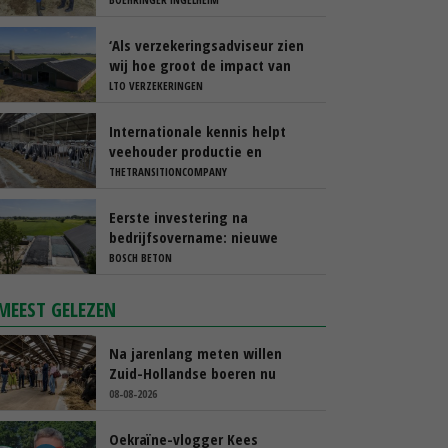
‘Als verzekeringsadviseur zien
wij hoe groot de impact van
een stalbrand kan zijn’
LTO VERZEKERINGEN
Internationale kennis helpt
veehouder productie en
rantsoen te optimaliseren
THETRANSITIONCOMPANY
Eerste investering na
bedrijfsovername: nieuwe
sleufsilo’s
BOSCH BETON
MEEST GELEZEN
Na jarenlang meten willen
Zuid-Hollandse boeren nu
erkenning
08-08-2026
Oekraïne-vlogger Kees