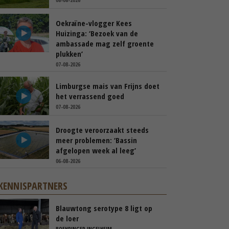
Oekraïne-vlogger Kees
Huizinga: ‘Bezoek van de
ambassade mag zelf groente
plukken’
07-08-2026
Limburgse mais van Frijns doet
het verrassend goed
07-08-2026
Droogte veroorzaakt steeds
meer problemen: ‘Bassin
afgelopen week al leeg’
06-08-2026
KENNISPARTNERS
Blauwtong serotype 8 ligt op
de loer
BOEHRINGER INGELHEIM