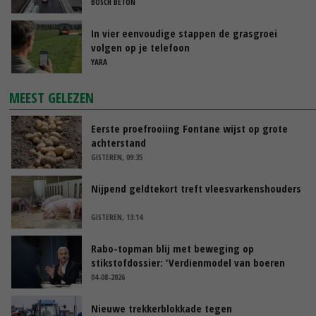
BOSCH BETON
In vier eenvoudige stappen de grasgroei
volgen op je telefoon
YARA
MEEST GELEZEN
Eerste proefrooiing Fontane wijst op grote
achterstand
GISTEREN, 09:35
Nijpend geldtekort treft vleesvarkenshouders
GISTEREN, 13:14
Rabo-topman blij met beweging op
stikstofdossier: ‘Verdienmodel van boeren
blijft cruciaal’
04-08-2026
Nieuwe trekkerblokkade tegen