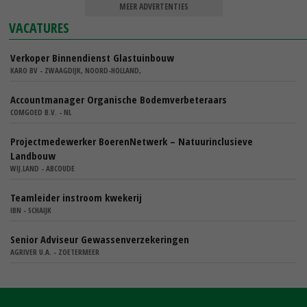
MEER ADVERTENTIES
VACATURES
Verkoper Binnendienst Glastuinbouw
KARO BV - ZWAAGDIJK, NOORD-HOLLAND,
Accountmanager Organische Bodemverbeteraars
COMGOED B.V. - NL
Projectmedewerker BoerenNetwerk – Natuurinclusieve
Landbouw
WIJ.LAND - ABCOUDE
Teamleider instroom kwekerij
IBN - SCHAIJK
Senior Adviseur Gewassenverzekeringen
AGRIVER U.A. - ZOETERMEER