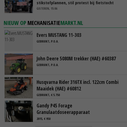
stikstofplannen, stil protest bij fietstocht
GISTEREN, 15:06
NIEUW OP
MECHANISATIE
MARKT.NL
Evers MUSTANG 11-303
GEBRUIKT, P.O.A.
John Deere 5080M trekker (HAE) #60387
GEBRUIKT, P.O.A.
Husqvarna Rider 316TX incl. 122cm Combi
Maaidek (HAE) #60812
GEBRUIKT, € 5.750
Gandy P45 Forage
Granulaatdoseerapparaat
2015, € 950