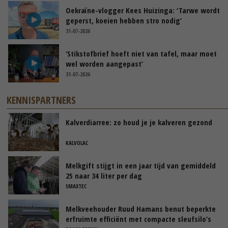
Oekraïne-vlogger Kees Huizinga: ‘Tarwe wordt
geperst, koeien hebben stro nodig’
31-07-2026
‘Stikstofbrief hoeft niet van tafel, maar moet
wel worden aangepast’
31-07-2026
KENNISPARTNERS
Kalverdiarree: zo houd je je kalveren gezond
KALVOLAC
Melkgift stijgt in een jaar tijd van gemiddeld
25 naar 34 liter per dag
SMAXTEC
Melkveehouder Ruud Hamans benut beperkte
erfruimte efficiënt met compacte sleufsilo’s