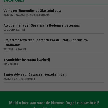
Verkoper Binnendienst Glastuinbouw
KARO BV - ZWAAGDIJK, NOORD-HOLLAND,
Accountmanager Organische Bodemverbeteraars
COMGOED B.V. - NL
Projectmedewerker BoerenNetwerk – Natuurinclusieve
Landbouw
WIJ.LAND - ABCOUDE
Teamleider instroom kwekerij
IBN - SCHAIJK
Senior Adviseur Gewassenverzekeringen
AGRIVER U.A. - ZOETERMEER
Meld u hier aan voor de Nieuwe Oogst nieuwsbrief!