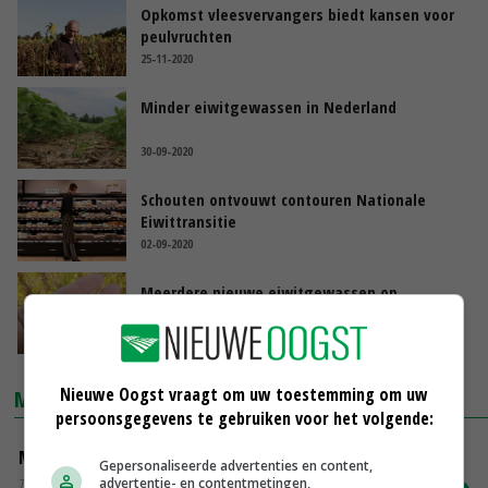
Opkomst vleesvervangers biedt kansen voor
peulvruchten
25-11-2020
Minder eiwitgewassen in Nederland
30-09-2020
Schouten ontvouwt contouren Nationale
Eiwittransitie
02-09-2020
Meerdere nieuwe eiwitgewassen op
Vlaamse bodem
24-08-2020
Nieuwe Oogst vraagt om uw toestemming om uw
MARKTPRIJZEN
persoonsgegevens te gebruiken voor het volgende:
Magere melkpoeder
Gepersonaliseerde advertenties en content,
advertentie- en contentmetingen,
Zuivel NL
€ 269,00
€ 7,00