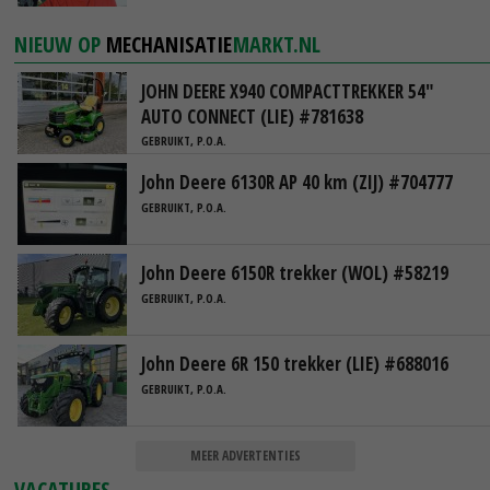
NIEUW OP
MECHANISATIE
MARKT.NL
JOHN DEERE X940 COMPACTTREKKER 54"
AUTO CONNECT (LIE) #781638
GEBRUIKT, P.O.A.
John Deere 6130R AP 40 km (ZIJ) #704777
GEBRUIKT, P.O.A.
John Deere 6150R trekker (WOL) #58219
GEBRUIKT, P.O.A.
John Deere 6R 150 trekker (LIE) #688016
GEBRUIKT, P.O.A.
MEER ADVERTENTIES
VACATURES