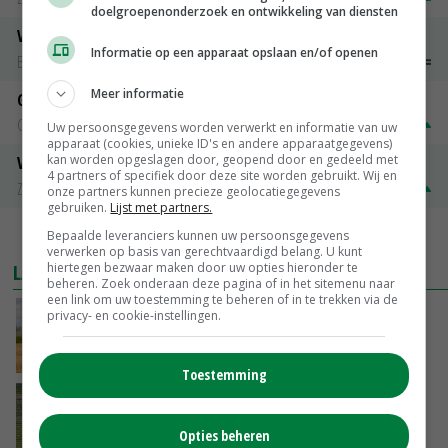
doelgroepenonderzoek en ontwikkeling van diensten
Vleeskuikens 2001-2600 gr
Informatie op een apparaat opslaan en/of openen
Barneveld
€ 1,09
~
€ 1,11
Meer informatie
Gerst
Groningen
€ 197,00
€ 2,00
Uw persoonsgegevens worden verwerkt en informatie van uw
apparaat (cookies, unieke ID's en andere apparaatgegevens)
kan worden opgeslagen door, geopend door en gedeeld met
Volle melkpoeder
4 partners of specifiek door deze site worden gebruikt. Wij en
Zuivel NL
€ 345,00
€ 20,00
onze partners kunnen precieze geolocatiegegevens
gebruiken.
Lijst met partners.
MEER MARKTPRIJZEN
Bepaalde leveranciers kunnen uw persoonsgegevens
verwerken op basis van gerechtvaardigd belang. U kunt
LAATSTE NIEUWS
hiertegen bezwaar maken door uw opties hieronder te
beheren. Zoek onderaan deze pagina of in het sitemenu naar
een link om uw toestemming te beheren of in te trekken via de
Onttrekkingsverboden voor grondwater in
privacy- en cookie-instellingen.
Twente, Achterhoek en rand Veluwe
VANDAAG, 17:02
Toestemming
Fritesnotering stijgt door tot maximaal 30
euro
Opties beheren
VANDAAG, 16:39