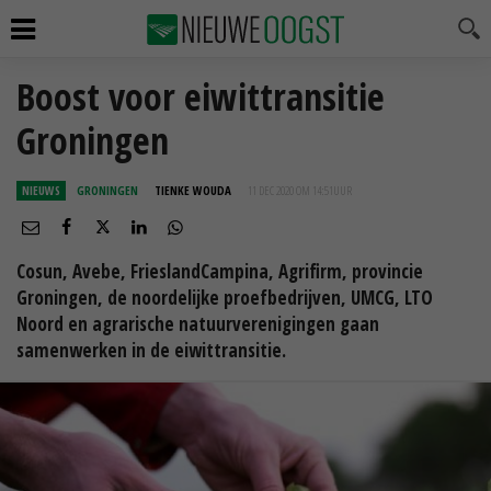
Boost voor eiwittransitie
Groningen
NIEUWS
GRONINGEN
TIENKE WOUDA
11 DEC 2020 OM 14:51
UUR
Cosun, Avebe, FrieslandCampina, Agrifirm, provincie
Groningen, de noordelijke proefbedrijven, UMCG, LTO
Noord en agrarische natuurverenigingen gaan
samenwerken in de eiwittransitie.