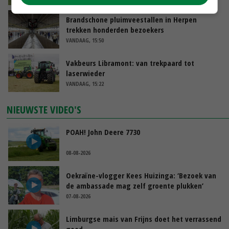
Brandschone pluimveestallen in Herpen
trekken honderden bezoekers
VANDAAG, 15:50
Vakbeurs Libramont: van trekpaard tot
laserwieder
VANDAAG, 15:22
NIEUWSTE VIDEO'S
POAH! John Deere 7730
08-08-2026
Oekraïne-vlogger Kees Huizinga: ‘Bezoek van
de ambassade mag zelf groente plukken’
07-08-2026
Limburgse mais van Frijns doet het verrassend
goed