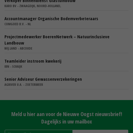
Verkoper Binnendienst Glastuinbouw
KARO BV - ZWAAGDIJK, NOORD-HOLLAND,
Accountmanager Organische Bodemverbeteraars
COMGOED B.V. - NL
Projectmedewerker BoerenNetwerk – Natuurinclusieve
Landbouw
WIJ.LAND - ABCOUDE
Teamleider instroom kwekerij
IBN - SCHAIJK
Senior Adviseur Gewassenverzekeringen
AGRIVER U.A. - ZOETERMEER
Meld u hier aan voor de Nieuwe Oogst nieuwsbrief!
Dagelijks in uw mailbox