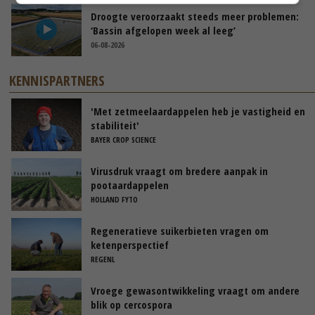
Droogte veroorzaakt steeds meer problemen:
‘Bassin afgelopen week al leeg’
06-08-2026
KENNISPARTNERS
'Met zetmeelaardappelen heb je vastigheid en
stabiliteit'
BAYER CROP SCIENCE
Virusdruk vraagt om bredere aanpak in
pootaardappelen
HOLLAND FYTO
Regeneratieve suikerbieten vragen om
ketenperspectief
REGENL
Vroege gewasontwikkeling vraagt om andere
blik op cercospora