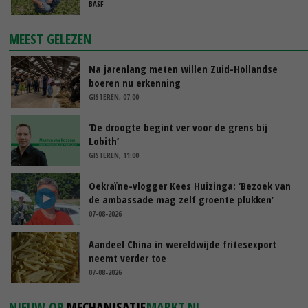
BASF
MEEST GELEZEN
Na jarenlang meten willen Zuid-Hollandse
boeren nu erkenning
GISTEREN, 07:00
‘De droogte begint ver voor de grens bij
Lobith’
GISTEREN, 11:00
Oekraïne-vlogger Kees Huizinga: ‘Bezoek van
de ambassade mag zelf groente plukken’
07-08-2026
Aandeel China in wereldwijde fritesexport
neemt verder toe
07-08-2026
NIEUW OP
MECHANISATIE
MARKT.NL