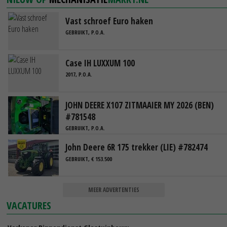
Vast schroef Euro haken
GEBRUIKT, P.O.A.
Case IH LUXXUM 100
2017, P.O.A.
JOHN DEERE X107 ZITMAAIER MY 2026 (BEN)
#781548
GEBRUIKT, P.O.A.
John Deere 6R 175 trekker (LIE) #782474
GEBRUIKT, € 153.500
MEER ADVERTENTIES
VACATURES