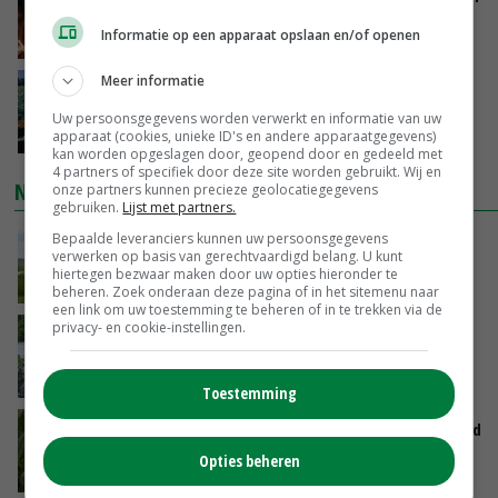
groeit door schaalvergroting
Informatie op een apparaat opslaan en/of openen
GISTEREN, 15:20
Meer informatie
‘Cijfer jezelf niet weg en doe vooral ook waar
je gelukkig van wordt’
Uw persoonsgegevens worden verwerkt en informatie van uw
GISTEREN, 13:31
apparaat (cookies, unieke ID's en andere apparaatgegevens)
kan worden opgeslagen door, geopend door en gedeeld met
4 partners of specifiek door deze site worden gebruikt. Wij en
NIEUWSTE VIDEO'S
onze partners kunnen precieze geolocatiegegevens
gebruiken.
Lijst met partners.
POAH!: John Deere 7730
Bepaalde leveranciers kunnen uw persoonsgegevens
verwerken op basis van gerechtvaardigd belang. U kunt
hiertegen bezwaar maken door uw opties hieronder te
GISTEREN, 10:00
beheren. Zoek onderaan deze pagina of in het sitemenu naar
een link om uw toestemming te beheren of in te trekken via de
privacy- en cookie-instellingen.
Oekraïne-vlogger Kees Huizinga: ‘Bezoek van
de ambassade mag zelf groente plukken’
07-08-2026
Toestemming
Limburgse mais van Frijns doet het verrassend
goed
Opties beheren
07-08-2026