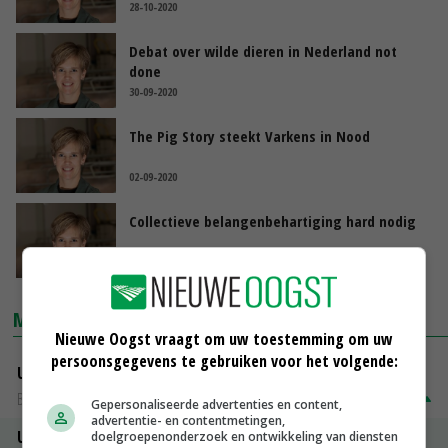
28-10-2020
Debat over wilde dieren in Nederland not
done
30-09-2020
The Pig Story steekt Varkens in Nood
02-09-2020
Collectieve belangenbehartiging hard nodig
05-08-2020
MARKTPRIJZEN
Nieuwe Oogst vraagt om uw toestemming om uw
persoonsgegevens te gebruiken voor het volgende:
Uitbetaalprijs DCA BestPigletPrice
Biggen weekprijzen
€ 26,50
€ 0,50
Gepersonaliseerde advertenties en content,
advertentie- en contentmetingen,
Uitbetaalprijs Compaxo
doelgroepenonderzoek en ontwikkeling van diensten