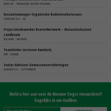
KARO BV - ZWAAGDIJK, NOORD-HOLLAND,
Accountmanager Organische Bodemverbeteraars
COMGOED B.V. - NL
Projectmedewerker BoerenNetwerk – Natuurinclusieve
Landbouw
WIJ.LAND - ABCOUDE
Teamleider instroom kwekerij
IBN - SCHAIJK
Senior Adviseur Gewassenverzekeringen
AGRIVER U.A. - ZOETERMEER
Meld u hier aan voor de Nieuwe Oogst nieuwsbrief!
Dagelijks in uw mailbox