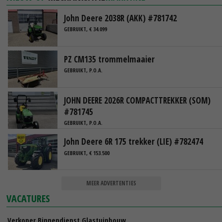
John Deere 2038R (AKK) #781742
GEBRUIKT, € 34.099
PZ CM135 trommelmaaier
GEBRUIKT, P.O.A.
JOHN DEERE 2026R COMPACTTREKKER (SOM)
#781745
GEBRUIKT, P.O.A.
John Deere 6R 175 trekker (LIE) #782474
GEBRUIKT, € 153.500
MEER ADVERTENTIES
VACATURES
Verkoper Binnendienst Glastuinbouw