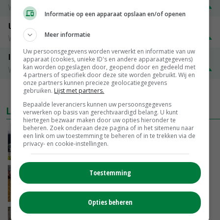
Vleesvarkens
€ 1,32
€ 0,10
Informatie op een apparaat opslaan en/of openen
Uitbetaalprijs Van Rooi Meat
Meer informatie
Vleesvarkens
€ 1,25
€ 0,10
Uw persoonsgegevens worden verwerkt en informatie van uw
ISN prijs Frankrijk
apparaat (cookies, unieke ID's en andere apparaatgegevens)
kan worden opgeslagen door, geopend door en gedeeld met
Vleesvarkens
€ 1,78
€ 0,06
4 partners of specifiek door deze site worden gebruikt. Wij en
onze partners kunnen precieze geolocatiegegevens
gebruiken.
Lijst met partners.
MEER MARKTPRIJZEN
Bepaalde leveranciers kunnen uw persoonsgegevens
LAATSTE NIEUWS
verwerken op basis van gerechtvaardigd belang. U kunt
hiertegen bezwaar maken door uw opties hieronder te
beheren. Zoek onderaan deze pagina of in het sitemenu naar
Gemiddelde Europese melkprijs daalt licht in
een link om uw toestemming te beheren of in te trekken via de
juni
privacy- en cookie-instellingen.
GISTEREN, 17:04
Toestemming
Frans onderzoekcentrum bestrijkt hele
varkensvleesketen
GISTEREN, 15:29
Opties beheren
Emmeloord noteert eerste zaaiuien op