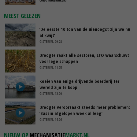
CONO KAASMAKERS
MEEST GELEZEN
‘De eerste 10 ton van de uienoogst zijn we nu
al kwijt’
GISTEREN, 09:28
Droogte raakt alle sectoren, LTO waarschuwt
voor lege schappen
GISTEREN, 11:05
Koeien van enige drijvende boerderij ter
wereld zijn te koop
GISTEREN, 12:00
Droogte veroorzaakt steeds meer problemen:
‘Bassin afgelopen week al leeg’
GISTEREN, 14:06
NIEUW OP
MECHANISATIE
MARKT.NL