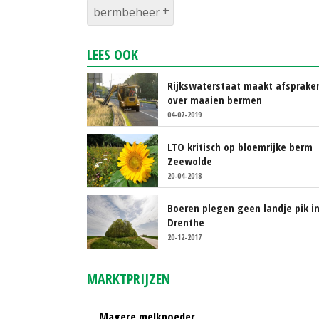
bermbeheer
LEES OOK
Rijkswaterstaat maakt afsprake
over maaien bermen
04-07-2019
LTO kritisch op bloemrijke berm
Zeewolde
20-04-2018
Boeren plegen geen landje pik i
Drenthe
20-12-2017
MARKTPRIJZEN
Magere melkpoeder