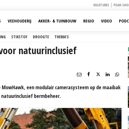
VACATURES
POAH-SHO
S
VEEHOUDERIJ
AKKER- & TUINBOUW
REGIO
VIDEO
PODC
ING
STIKSTOF
DROOGTE
THEMA'S
or natuurinclusief
 de MowHawk, een modulair camerasysteem op de maaibak
t natuurinclusief bermbeheer.