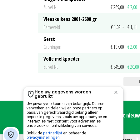
Zuivel NL
€ 269,00
€ 7,00
Vleeskuikens 2001-2600 gr
Barneveld
€ 1,09
~
€ 1,11
Gerst
Groningen
€ 197,00
€ 2,00
Volle melkpoeder
Zuivel NL
€ 345,00
€ 20,00
Meld u hier aan voor de Nieuwe Oogst nieuws