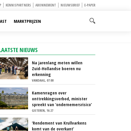
P
KENNISPARTNERS
ABONNEMENT
NIEUWSBRIEF
E-PAPER
AST
MARKTPRIJZEN
LAATSTE NIEUWS
Na jarenlang meten willen
Zuid-Hollandse boeren nu
erkenning
VANDAAG, 07:00
Kamervragen over
onttrekkingsverbod, minister
spreekt van ‘ondernemersrisico’
GISTEREN, 16:27
‘Rendement van Krullvarkens
komt van de overkant’