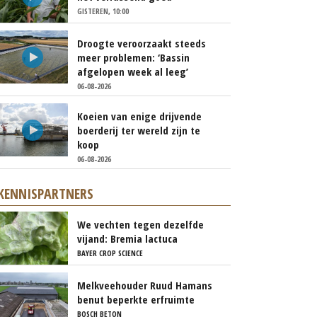
GISTEREN, 10:00
Droogte veroorzaakt steeds
meer problemen: ‘Bassin
afgelopen week al leeg’
06-08-2026
Koeien van enige drijvende
boerderij ter wereld zijn te
koop
06-08-2026
KENNISPARTNERS
We vechten tegen dezelfde
vijand: Bremia lactuca
BAYER CROP SCIENCE
Melkveehouder Ruud Hamans
benut beperkte erfruimte
efficiënt met compacte
BOSCH BETON