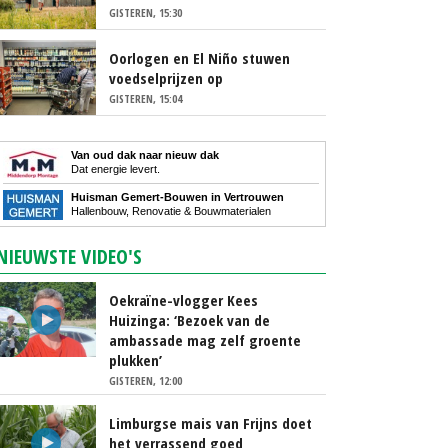
GISTEREN, 15:30
Oorlogen en El Niño stuwen
voedselprijzen op
GISTEREN, 15:04
Van oud dak naar nieuw dak
Dat energie levert.
Huisman Gemert-Bouwen in Vertrouwen
Hallenbouw, Renovatie & Bouwmaterialen
NIEUWSTE VIDEO'S
Oekraïne-vlogger Kees
Huizinga: ‘Bezoek van de
ambassade mag zelf groente
plukken’
GISTEREN, 12:00
Limburgse mais van Frijns doet
het verrassend goed