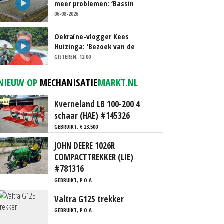
meer problemen: ‘Bassin
afgelopen week al leeg’
06-08-2026
Oekraïne-vlogger Kees
Huizinga: ‘Bezoek van de
ambassade mag zelf groente
GISTEREN, 12:00
plukken’
NIEUW OP
MECHANISATIE
MARKT.NL
Kverneland LB 100-200 4
schaar (HAE) #145326
GEBRUIKT, € 23.500
JOHN DEERE 1026R
COMPACTTREKKER (LIE)
#781316
GEBRUIKT, P.O.A.
Valtra G125 trekker
GEBRUIKT, P.O.A.