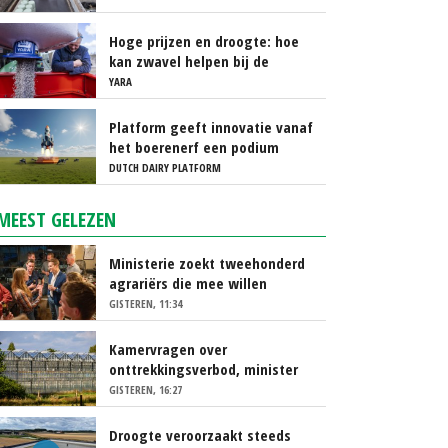
sleufsilo’s
Hoge prijzen en droogte: hoe
kan zwavel helpen bij de
bemesting?
YARA
Platform geeft innovatie vanaf
het boerenerf een podium
DUTCH DAIRY PLATFORM
MEEST GELEZEN
Ministerie zoekt tweehonderd
agrariërs die mee willen
denken
GISTEREN, 11:34
Kamervragen over
onttrekkingsverbod, minister
spreekt van ‘ondernemersrisico’
GISTEREN, 16:27
Droogte veroorzaakt steeds