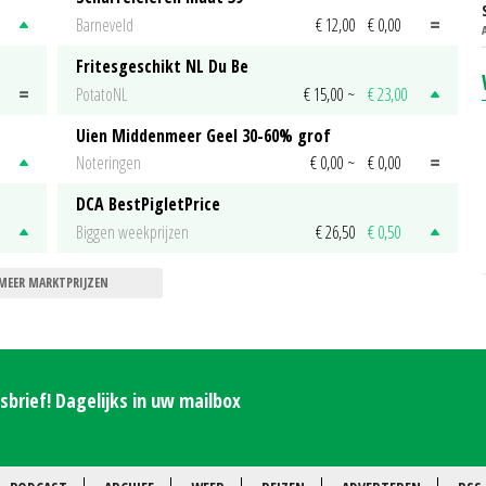
Barneveld
€ 12,00
€ 0,00
Fritesgeschikt NL Du Be
PotatoNL
€ 15,00
~
€ 23,00
Uien Middenmeer Geel 30-60% grof
Noteringen
€ 0,00
~
€ 0,00
DCA BestPigletPrice
Biggen weekprijzen
€ 26,50
€ 0,50
MEER MARKTPRIJZEN
brief! Dagelijks in uw mailbox