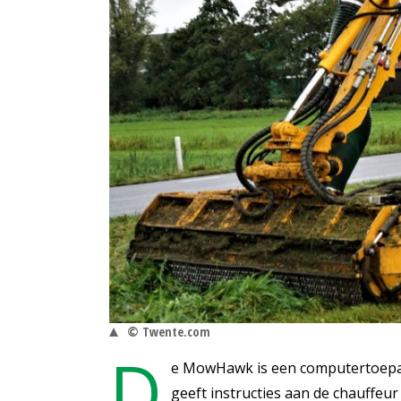
© Twente.com
D
e MowHawk is een computertoepas
geeft instructies aan de chauffeur