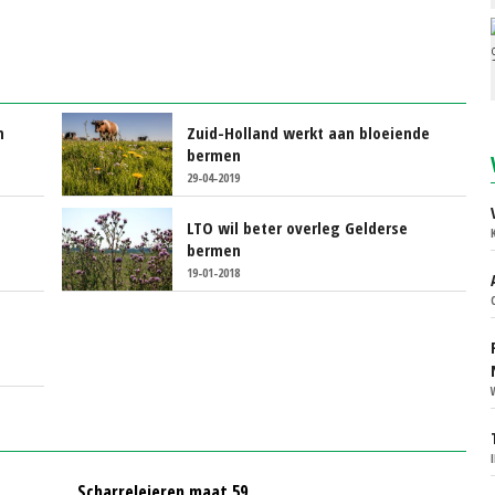
n
Zuid-Holland werkt aan bloeiende
bermen
29-04-2019
LTO wil beter overleg Gelderse
bermen
19-01-2018
n
Scharreleieren maat 59