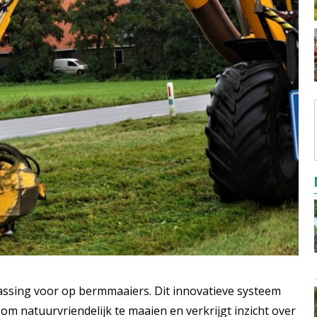
sing voor op bermmaaiers. Dit innovatieve systeem
 om natuurvriendelijk te maaien en verkrijgt inzicht over