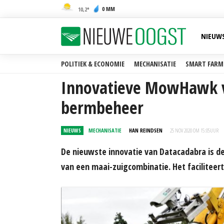
0 MM
10,2
NIEUW
POLITIEK & ECONOMIE
MECHANISATIE
SMART FARM
Innovatieve MowHawk vo
bermbeheer
NIEUWS
MECHANISATIE
HAN REINDSEN
25 NOV 2020 OM 15:05
UUR
De nieuwste innovatie van Datacadabra is
van een maai-zuigcombinatie. Het faciliteer