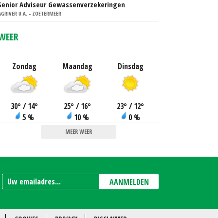
Senior Adviseur Gewassenverzekeringen
AGRIVER U.A. - ZOETERMEER
WEER
Zondag
Maandag
Dinsdag
30
°
/ 14
°
25
°
/ 16
°
23
°
/ 12
°
5 %
10 %
0 %
MEER WEER
AANMELDEN