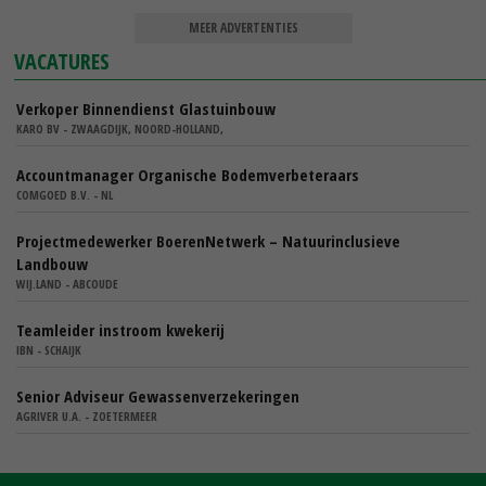
MEER ADVERTENTIES
VACATURES
Verkoper Binnendienst Glastuinbouw
KARO BV - ZWAAGDIJK, NOORD-HOLLAND,
Accountmanager Organische Bodemverbeteraars
COMGOED B.V. - NL
Projectmedewerker BoerenNetwerk – Natuurinclusieve
Landbouw
WIJ.LAND - ABCOUDE
Teamleider instroom kwekerij
IBN - SCHAIJK
Senior Adviseur Gewassenverzekeringen
AGRIVER U.A. - ZOETERMEER