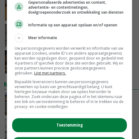
Gepersonaliseerde advertenties en content,
Frans onderzoekcentrum bestrijkt hele
advertentie- en contentmetingen,
varkensvleesketen
doelgroepenonderzoek en ontwikkeling van diensten
GISTEREN, 15:29
Informatie op een apparaat opslaan en/of openen
Emmeloord noteert eerste zaaiuien op
maximaal 20 euro
Meer informatie
GISTEREN, 14:59
Uw persoonsgegevens worden verwerkt en informatie van uw
apparaat (cookies, unieke ID's en andere apparaatgegevens)
Spontane boerenacties in Twente en
kan worden opgeslagen door, geopend door en gedeeld met
Apeldoorn zetten de trend
4 partners of specifiek door deze site worden gebruikt. Wij en
onze partners kunnen precieze geolocatiegegevens
GISTEREN, 14:48
gebruiken.
Lijst met partners.
Bepaalde leveranciers kunnen uw persoonsgegevens
NIEUWSTE VIDEO'S
verwerken op basis van gerechtvaardigd belang. U kunt
hiertegen bezwaar maken door uw opties hieronder te
beheren. Zoek onderaan deze pagina of in het sitemenu naar
Droogte veroorzaakt steeds meer problemen:
een link om uw toestemming te beheren of in te trekken via de
‘Bassin afgelopen week al leeg’
privacy- en cookie-instellingen.
GISTEREN, 14:06
Koeien van enige drijvende boerderij ter
Toestemming
wereld zijn te koop
GISTEREN, 12:00