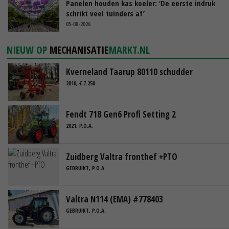
Panelen houden kas koeler: ‘De eerste indruk
schrikt veel tuinders af’
05-08-2026
NIEUW OP
MECHANISATIE
MARKT.NL
Kverneland Taarup 80110 schudder
2010, € 7.250
Fendt 718 Gen6 Profi Setting 2
2021, P.O.A.
Zuidberg Valtra fronthef +PTO
GEBRUIKT, P.O.A.
Valtra N114 (EMA) #778403
GEBRUIKT, P.O.A.