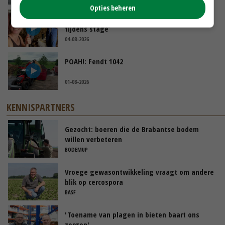
Opties beheren
Danique in Canada: ‘Superveel schik gehad
tijdens stage’
04-08-2026
POAH!: Fendt 1042
01-08-2026
KENNISPARTNERS
Gezocht: boeren die de Brabantse bodem
willen verbeteren
BODEMUP
Vroege gewasontwikkeling vraagt om andere
blik op cercospora
BASF
'Toename van plagen in bieten baart ons
zorgen'