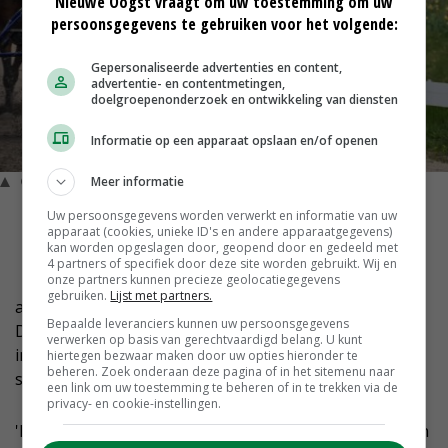
Nieuwe Oogst vraagt om uw toestemming om uw
persoonsgegevens te gebruiken voor het volgende:
Gepersonaliseerde advertenties en content,
advertentie- en contentmetingen,
doelgroepenonderzoek en ontwikkeling van diensten
Informatie op een apparaat opslaan en/of openen
© Stichting Nederlandse Draf- en Rensport
Meer informatie
D
Uw persoonsgegevens worden verwerkt en informatie van uw
apparaat (cookies, unieke ID's en andere apparaatgegevens)
e sector heeft al sinds mei toestemming van
kan worden opgeslagen door, geopend door en gedeeld met
het ministerie van landbouw om achter
4 partners of specifiek door deze site worden gebruikt. Wij en
onze partners kunnen precieze geolocatiegegevens
gesloten deuren proeven te houden. De
gebruiken.
Lijst met partners.
autonome veiligheidsregio's houden dit echter af.
Bepaalde leveranciers kunnen uw persoonsgegevens
Daardoor ligt de Nederlandse paardensport als enige
verwerken op basis van gerechtvaardigd belang. U kunt
in Europa plat. Volgens de stichting betekent dat een
hiertegen bezwaar maken door uw opties hieronder te
beheren. Zoek onderaan deze pagina of in het sitemenu naar
schadepost van miljoenen euro's.
een link om uw toestemming te beheren of in te trekken via de
privacy- en cookie-instellingen.
'Nederland is het enige land in Europa waar de draf- en