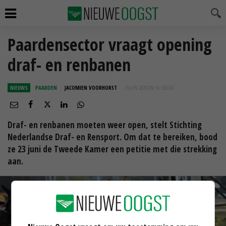
Paardensector vraagt opening
draf- en renbanen
NIEUWS
PAARDEN
JACOMIEN VOORHORST
24 JUN 2020 OM 10:33
UUR
Draf- en renbanen moeten weer open, stelt Stichting
Nederlandse Draf- en Rensport. Om dat te bereiken, bood
ze 23 juni de Tweede Kamer een petitie met die strekking
aan.