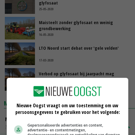
glyfosaat
25-05-2020
Maisteelt zonder glyfosaat en weinig
grondbewerking
16-05-2020
LTO Noord start debat over 'gele velden'
17-03-2020
Verbod op glyfosaat bij jaarpacht mag
07-03-2020
MARKTPRIJZEN
Nieuwe Oogst vraagt om uw toestemming om uw
persoonsgegevens te gebruiken voor het volgende:
Magere melkpoeder
Gepersonaliseerde advertenties en content,
Zuivel NL
€ 269,00
€ 7,00
advertentie- en contentmetingen,
doelgroepenonderzoek en ontwikkeling van diensten