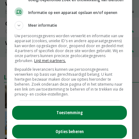
Vleeskuikens 2001-2600 gr
Barneveld
€ 1,09
~
€ 1,11
Informatie op een apparaat opslaan en/of openen
Gerst
Meer informatie
Groningen
€ 197,00
€ 2,00
Uw persoonsgegevens worden verwerkt en informatie van uw
apparaat (cookies, unieke ID's en andere apparaatgegevens)
Volle melkpoeder
kan worden opgeslagen door, geopend door en gedeeld met
Zuivel NL
€ 345,00
€ 20,00
4 partners of specifiek door deze site worden gebruikt. Wij en
onze partners kunnen precieze geolocatiegegevens
gebruiken.
Lijst met partners.
MEER MARKTPRIJZEN
Bepaalde leveranciers kunnen uw persoonsgegevens
verwerken op basis van gerechtvaardigd belang. U kunt
LAATSTE NIEUWS
hiertegen bezwaar maken door uw opties hieronder te
beheren. Zoek onderaan deze pagina of in het sitemenu naar
een link om uw toestemming te beheren of in te trekken via de
‘Samenwerking A-ware en Amalthea gaat
privacy- en cookie-instellingen.
zorgen voor meer balans’
GISTEREN, 16:01
Toestemming
Internationale vraag naar geitenzuivel blijft
groot: Nederland in Europese top
GISTEREN, 15:33
Opties beheren