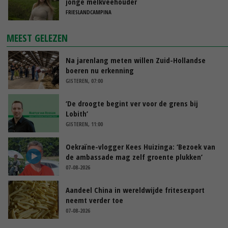
jonge melkveehouder
FRIESLANDCAMPINA
MEEST GELEZEN
Na jarenlang meten willen Zuid-Hollandse
boeren nu erkenning
GISTEREN, 07:00
‘De droogte begint ver voor de grens bij
Lobith’
GISTEREN, 11:00
Oekraïne-vlogger Kees Huizinga: ‘Bezoek van
de ambassade mag zelf groente plukken’
07-08-2026
Aandeel China in wereldwijde fritesexport
neemt verder toe
07-08-2026