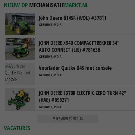
NIEUW OP
MECHANISATIE
MARKT.NL
John Deere 6145R (WOL) #57811
GEBRUIKT, P.O.A.
JOHN DEERE X940 COMPACTTREKKER 54"
AUTO CONNECT (LIE) #781638
GEBRUIKT, P.O.A.
Voorlader Quicke X4S met console
GEBRUIKT, P.O.A.
JOHN DEERE Z370R ELECTRIC ZERO TURN 42"
(HAE) #696271
GEBRUIKT, P.O.A.
MEER ADVERTENTIES
VACATURES