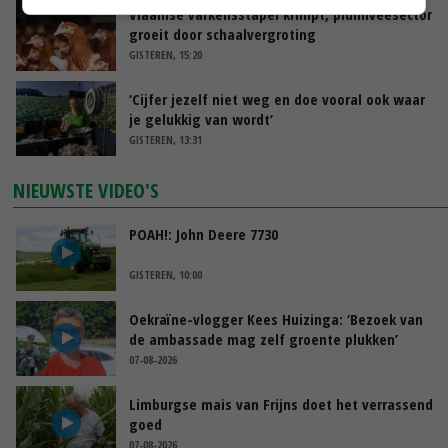
Vlaamse varkensstapel krimpt, pluimveesector
groeit door schaalvergroting
GISTEREN, 15:20
‘Cijfer jezelf niet weg en doe vooral ook waar
je gelukkig van wordt’
GISTEREN, 13:31
NIEUWSTE VIDEO'S
POAH!: John Deere 7730
GISTEREN, 10:00
Oekraïne-vlogger Kees Huizinga: ‘Bezoek van
de ambassade mag zelf groente plukken’
07-08-2026
Limburgse mais van Frijns doet het verrassend
goed
07-08-2026