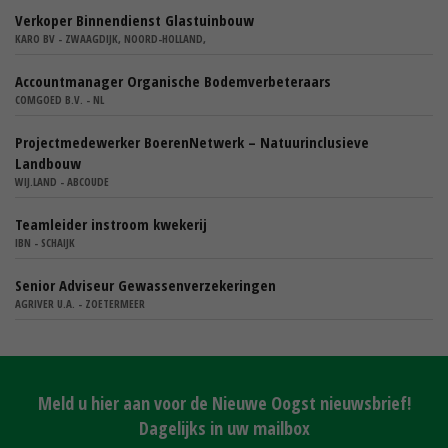
Verkoper Binnendienst Glastuinbouw
KARO BV - ZWAAGDIJK, NOORD-HOLLAND,
Accountmanager Organische Bodemverbeteraars
COMGOED B.V. - NL
Projectmedewerker BoerenNetwerk – Natuurinclusieve
Landbouw
WIJ.LAND - ABCOUDE
Teamleider instroom kwekerij
IBN - SCHAIJK
Senior Adviseur Gewassenverzekeringen
AGRIVER U.A. - ZOETERMEER
Meld u hier aan voor de Nieuwe Oogst nieuwsbrief!
Dagelijks in uw mailbox