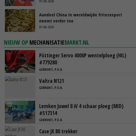
07-08-2026
Aandeel China in wereldwijde fritesexport
neemt verder toe
07-08-2026
NIEUW OP
MECHANISATIE
MARKT.NL
Pöttinger Servo 4000P wentelploeg (HIL)
#779280
GEBRUIKT, P.O.A.
Valtra N121
GEBRUIKT, P.O.A.
Lemken Juwel 8 iV 4 schaar ploeg (MID)
#517314
GEBRUIKT, P.O.A.
Case JX 80 trekker