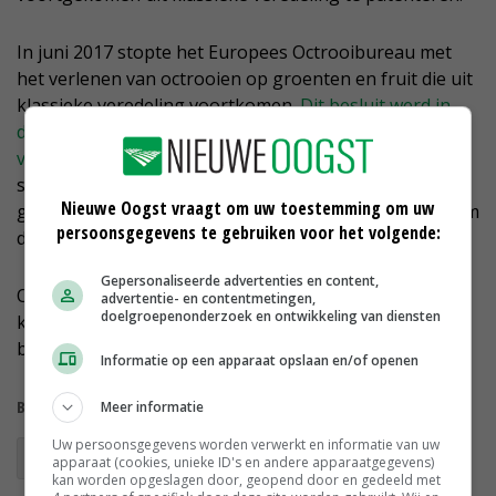
In juni 2017 stopte het Europees Octrooibureau met
het verlenen van octrooien op groenten en fruit die uit
klassieke veredeling voortkomen.
Dit besluit werd in
december 2018 afgewezen door de Technische Kamer
van Beroep
. Die kamer concludeerde dat dit verbod in
strijd is met het Europees Octrooiverdrag. Daarop is
Nieuwe Oogst vraagt om uw toestemming om uw
gevraagd aan Grote Kamer van Beroep van het EOB om
persoonsgegevens te gebruiken voor het volgende:
definitief een uitspraak te doen.
Gepersonaliseerde advertenties en content,
Op 14 mei kwam er duidelijkheid: geen patenten bij
advertentie- en contentmetingen,
doelgroepenonderzoek en ontwikkeling van diensten
klassieke veredeling. Voor veredeling met
biotechnologische technieken blijft dat wel mogelijk.
Informatie op een apparaat opslaan en/of openen
Bekijk meer over:
Meer informatie
Uw persoonsgegevens worden verwerkt en informatie van uw
Europees Octrooibureau
octrooien
apparaat (cookies, unieke ID's en andere apparaatgegevens)
kan worden opgeslagen door, geopend door en gedeeld met