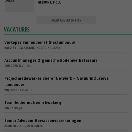
GEBRUIKT, P.O.A.
MEER ADVERTENTIES
VACATURES
Verkoper Binnendienst Glastuinbouw
KARO BV - ZWAAGDIJK, NOORD-HOLLAND,
Accountmanager Organische Bodemverbeteraars
COMGOED B.V. - NL
Projectmedewerker BoerenNetwerk – Natuurinclusieve
Landbouw
WIJ.LAND - ABCOUDE
Teamleider instroom kwekerij
IBN - SCHAIJK
Senior Adviseur Gewassenverzekeringen
AGRIVER U.A. - ZOETERMEER