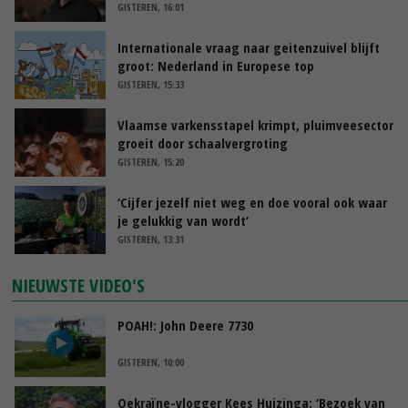
GISTEREN, 16:01
Internationale vraag naar geitenzuivel blijft
groot: Nederland in Europese top
GISTEREN, 15:33
Vlaamse varkensstapel krimpt, pluimveesector
groeit door schaalvergroting
GISTEREN, 15:20
‘Cijfer jezelf niet weg en doe vooral ook waar
je gelukkig van wordt’
GISTEREN, 13:31
NIEUWSTE VIDEO'S
POAH!: John Deere 7730
GISTEREN, 10:00
Oekraïne-vlogger Kees Huizinga: ‘Bezoek van