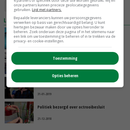
4 partners of specifiek door deze site worden gebruikt. Wij en
onze partners kunnen precieze geolocatiegegevens
veredeling
gebruiken.
Lijst met partners.
Bepaalde leveranciers kunnen uw persoonsgegevens
LEES OOK
verwerken op basis van gerechtvaardigd belang. U kunt
hiertegen bezwaar maken door uw opties hieronder te
beheren. Zoek onderaan deze pagina of in het sitemenu naar
Octrooibureau zet definitief streep door
een link om uw toestemming te beheren of in te trekken via de
plantoctrooi
privacy- en cookie-instellingen.
15-05-2020
Europees Parlement wil nu echt stop op
Toestemming
plantoctrooien
19-09-2019
Opties beheren
Schouten tornt niet aan kwekersrecht
31-01-2019
Politiek bezorgd over octrooibesluit
21-12-2018