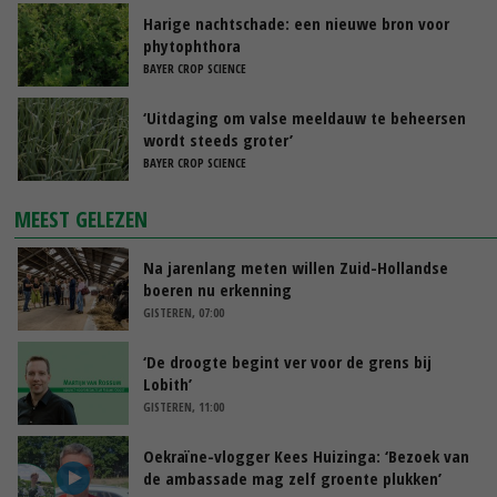
Harige nachtschade: een nieuwe bron voor
phytophthora
BAYER CROP SCIENCE
‘Uitdaging om valse meeldauw te beheersen
wordt steeds groter’
BAYER CROP SCIENCE
MEEST GELEZEN
Na jarenlang meten willen Zuid-Hollandse
boeren nu erkenning
GISTEREN, 07:00
‘De droogte begint ver voor de grens bij
Lobith’
GISTEREN, 11:00
Oekraïne-vlogger Kees Huizinga: ‘Bezoek van
de ambassade mag zelf groente plukken’