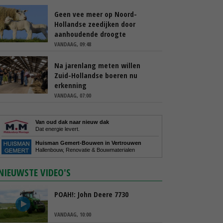
Geen vee meer op Noord-
Hollandse zeedijken door
aanhoudende droogte
VANDAAG, 09:48
Na jarenlang meten willen
Zuid-Hollandse boeren nu
erkenning
VANDAAG, 07:00
Van oud dak naar nieuw dak
Dat energie levert.
Huisman Gemert-Bouwen in Vertrouwen
Hallenbouw, Renovatie & Bouwmaterialen
NIEUWSTE VIDEO'S
POAH!: John Deere 7730
VANDAAG, 10:00