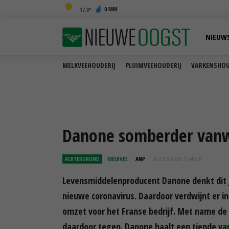
0 MM
17,8
NIEUW
MELKVEEHOUDERIJ
PLUIMVEEHOUDERIJ
VARKENSHOU
Danone somberder vanw
ACHTERGROND
MELKVEE
ANP
26 FEB 2020 OM 15:44
UUR
Levensmiddelenproducent Danone denkt dit j
nieuwe coronavirus. Daardoor verdwijnt er i
omzet voor het Franse bedrijf. Met name de
daardoor tegen. Danone haalt een tiende van 