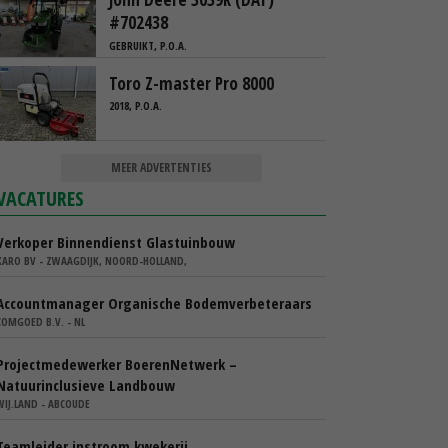
#702438
GEBRUIKT, P.O.A.
Toro Z-master Pro 8000
2018, P.O.A.
MEER ADVERTENTIES
VACATURES
Verkoper Binnendienst Glastuinbouw
KARO BV - ZWAAGDIJK, NOORD-HOLLAND,
Accountmanager Organische Bodemverbeteraars
COMGOED B.V. - NL
Projectmedewerker BoerenNetwerk –
Natuurinclusieve Landbouw
WIJ.LAND - ABCOUDE
Teamleider instroom kwekerij