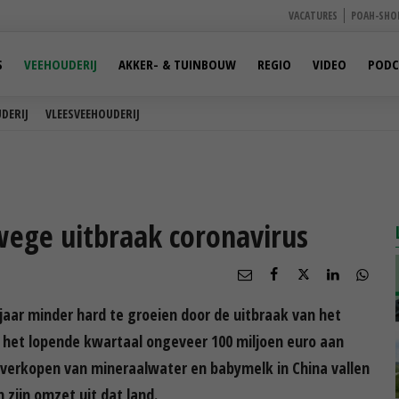
VACATURES
POAH-SHO
S
VEEHOUDERIJ
AKKER- & TUINBOUW
REGIO
VIDEO
PODC
DERIJ
VLEESVEEHOUDERIJ
ege uitbraak coronavirus
aar minder hard te groeien door de uitbraak van het
n het lopende kwartaal ongeveer 100 miljoen euro aan
 verkopen van mineraalwater en babymelk in China vallen
zijn omzet uit dat land.