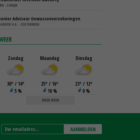
IBN - SCHAIJK
Senior Adviseur Gewassenverzekeringen
AGRIVER U.A. - ZOETERMEER
WEER
Zondag
Maandag
Dinsdag
30
°
/ 14
°
25
°
/ 16
°
23
°
/ 12
°
5 %
10 %
0 %
MEER WEER
AANMELDEN