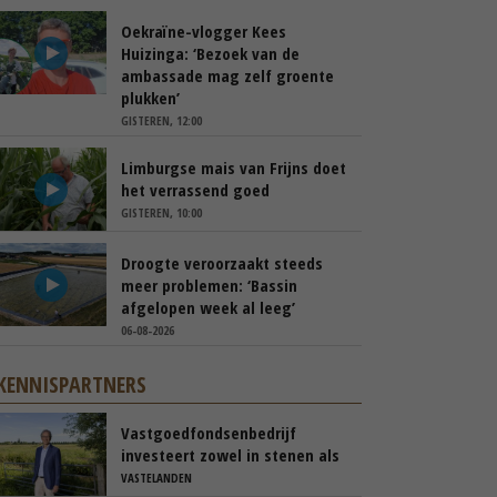
Oekraïne-vlogger Kees
Huizinga: ‘Bezoek van de
ambassade mag zelf groente
plukken’
GISTEREN, 12:00
Limburgse mais van Frijns doet
het verrassend goed
GISTEREN, 10:00
Droogte veroorzaakt steeds
meer problemen: ‘Bassin
afgelopen week al leeg’
06-08-2026
KENNISPARTNERS
Vastgoedfondsenbedrijf
investeert zowel in stenen als
in mensen
VASTELANDEN