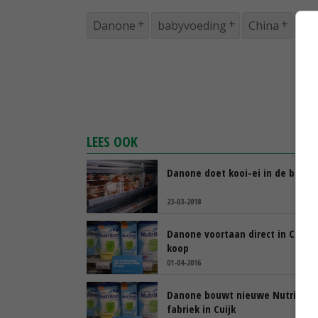
Danone
babyvoeding
China
co
LEES OOK
Danone doet kooi-ei in de ban
23-03-2018
Danone voortaan direct in China 
koop
01-04-2016
Danone bouwt nieuwe Nutricia-
fabriek in Cuijk