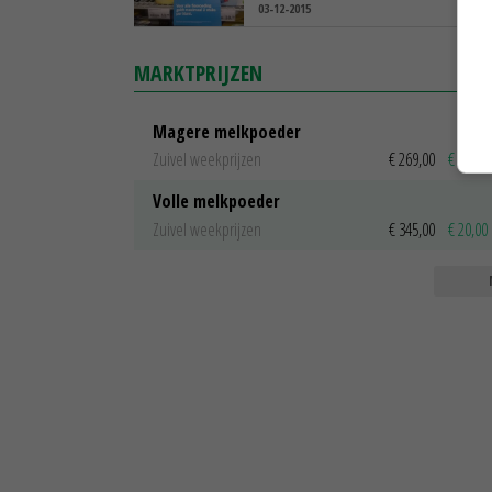
03-12-2015
MARKTPRIJZEN
Magere melkpoeder
Zuivel weekprijzen
€ 269,00
€ 7,00
Volle melkpoeder
Zuivel weekprijzen
€ 345,00
€ 20,00