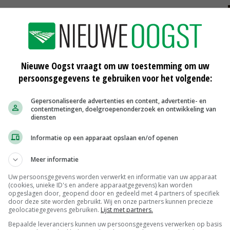
ronavirus
Nieuwe Oogst vraagt om uw toestemming om uw
persoonsgegevens te gebruiken voor het volgende:
Gepersonaliseerde advertenties en content, advertentie- en
contentmetingen, doelgroepenonderzoek en ontwikkeling van
diensten
Fonterra moet Danone 105 miljoen
euro betalen
Informatie op een apparaat opslaan en/of openen
06-12-2017
Meer informatie
te
Danone profiteert van lage
Uw persoonsgegevens worden verwerkt en informatie van uw apparaat
melkprijzen
(cookies, unieke ID's en andere apparaatgegevens) kan worden
23-02-2016
opgeslagen door, geopend door en gedeeld met 4 partners of specifiek
door deze site worden gebruikt. Wij en onze partners kunnen precieze
geolocatiegegevens gebruiken.
Lijst met partners.
Babyvoeding stuwt resultaten
Danone
Bepaalde leveranciers kunnen uw persoonsgegevens verwerken op basis