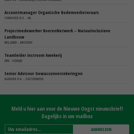
Accountmanager Organische Bodemverbeteraars
COMGOED B.V. - NL
Projectmedewerker BoerenNetwerk – Natuurinclusieve
Landbouw
WIJ.LAND - ABCOUDE
Teamleider instroom kwekerij
IBN - SCHAIJK
Senior Adviseur Gewassenverzekeringen
AGRIVER U.A. - ZOETERMEER
Meld u hier aan voor de Nieuwe Oogst nieuwsbrief!
Dagelijks in uw mailbox
AANMELDEN