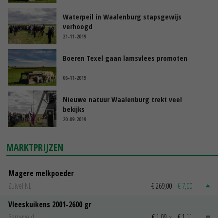
Waterpeil in Waalenburg stapsgewijs
verhoogd
21-11-2019
Boeren Texel gaan lamsvlees promoten
06-11-2019
Nieuwe natuur Waalenburg trekt veel
bekijks
20-09-2019
MARKTPRIJZEN
Magere melkpoeder
Zuivel NL
€ 269,00
€ 7,00
Vleeskuikens 2001-2600 gr
Barneveld
€ 1,09
~
€ 1,11