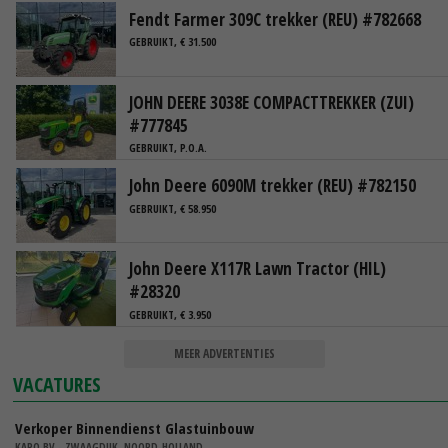
Fendt Farmer 309C trekker (REU) #782668
GEBRUIKT, € 31.500
JOHN DEERE 3038E COMPACTTREKKER (ZUI)
#777845
GEBRUIKT, P.O.A.
John Deere 6090M trekker (REU) #782150
GEBRUIKT, € 58.950
John Deere X117R Lawn Tractor (HIL)
#28320
GEBRUIKT, € 3.950
MEER ADVERTENTIES
VACATURES
Verkoper Binnendienst Glastuinbouw
KARO BV - ZWAAGDIJK, NOORD-HOLLAND,