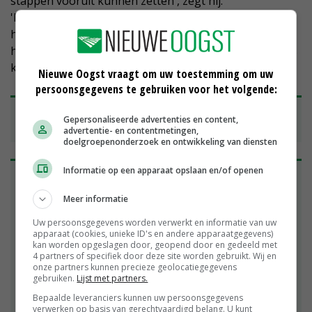
stappen vooruit kunnen zetten', zegt hij.
'Neem de aanleg van de zoetwaterstuw, die ook lang
heeft geduurd, maar die een geweldig positief effect
heeft op de zoetwatervoorziening op het eiland. Zoiets
kan nu ook gebeuren.'
Nieuwe Oogst vraagt om uw toestemming om uw
persoonsgegevens te gebruiken voor het volgende:
'
Kennisuitwisseling in Waddenregio is van grote
Gepersonaliseerde advertenties en content,
waarde
'
advertentie- en contentmetingen,
doelgroepenonderzoek en ontwikkeling van diensten
Informatie op een apparaat opslaan en/of openen
Fries LTO Noord-regiobestuurder Tineke de Vries
ziet grote voordelen in de krachtenbundeling
Meer informatie
tussen landbouw op Texel en rond het
Lauwersmeer. 'De grondsoort verschilt, maar voor
Uw persoonsgegevens worden verwerkt en informatie van uw
apparaat (cookies, unieke ID's en andere apparaatgegevens)
de rest zijn er vooral veel raakvlakken. We kunnen
kan worden opgeslagen door, geopend door en gedeeld met
elkaar in de Waddenregio zeker helpen met
4 partners of specifiek door deze site worden gebruikt. Wij en
kennisuitwisseling uit de proeven voor de
onze partners kunnen precieze geolocatiegegevens
gebruiken.
Lijst met partners.
ondergrondse wateropslag.' Ligt op Texel de
nadruk op de bestrijding van droogte, in Friesland
Bepaalde leveranciers kunnen uw persoonsgegevens
verwerken op basis van gerechtvaardigd belang. U kunt