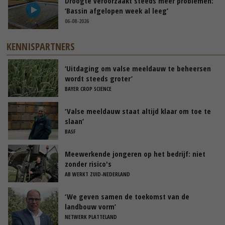
Droogte veroorzaakt steeds meer problemen:
‘Bassin afgelopen week al leeg’
06-08-2026
KENNISPARTNERS
‘Uitdaging om valse meeldauw te beheersen
wordt steeds groter’
BAYER CROP SCIENCE
‘Valse meeldauw staat altijd klaar om toe te
slaan’
BASF
Meewerkende jongeren op het bedrijf: niet
zonder risico's
AB WERKT ZUID-NEDERLAND
‘We geven samen de toekomst van de
landbouw vorm’
NETWERK PLATTELAND