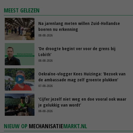
MEEST GELEZEN
Na jarenlang meten willen Zuid-Hollandse
boeren nu erkenning
08-08-2026
‘De droogte begint ver voor de grens bij
Lobith’
08-08-2026
Oekraïne-vlogger Kees Huizinga: ‘Bezoek van
de ambassade mag zelf groente plukken’
07-08-2026
‘Cijfer jezelf niet weg en doe vooral ook waar
je gelukkig van wordt’
08-08-2026
NIEUW OP
MECHANISATIE
MARKT.NL