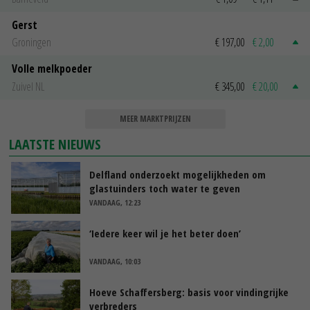
Gerst
Groningen
€ 197,00
€ 2,00
Volle melkpoeder
Zuivel NL
€ 345,00
€ 20,00
MEER MARKTPRIJZEN
LAATSTE NIEUWS
Delfland onderzoekt mogelijkheden om
glastuinders toch water te geven
VANDAAG, 12:23
‘Iedere keer wil je het beter doen’
VANDAAG, 10:03
Hoeve Schaffersberg: basis voor vindingrijke
verbreders