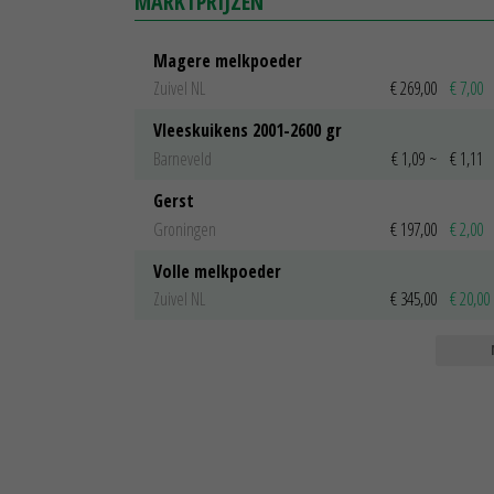
MARKTPRIJZEN
Magere melkpoeder
Zuivel NL
€ 269,00
€ 7,00
Vleeskuikens 2001-2600 gr
Barneveld
€ 1,09
~
€ 1,11
Gerst
Groningen
€ 197,00
€ 2,00
Volle melkpoeder
Zuivel NL
€ 345,00
€ 20,00