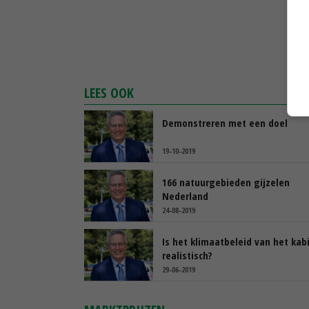
LEES OOK
Demonstreren met een doel
19-10-2019
166 natuurgebieden gijzelen
Nederland
24-08-2019
Is het klimaatbeleid van het kab
realistisch?
29-06-2019