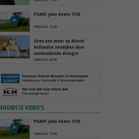
POAH!: John Deere 7730
VANDAAG, 10:00
Geen vee meer op Noord-
Hollandse zeedijken door
aanhoudende droogte
VANDAAG, 09:48
Huisman Gemert-Bouwen in Vertrouwen
Hallenbouw, Renovatie & Bouwmaterialen
Van oud dak naar nieuw dak
Dat energie levert.
NIEUWSTE VIDEO'S
POAH!: John Deere 7730
VANDAAG, 10:00