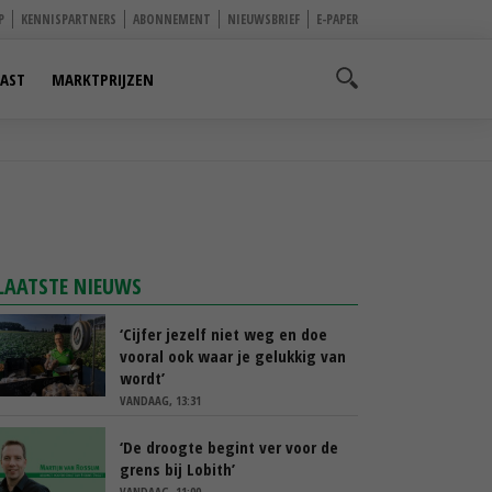
P
KENNISPARTNERS
ABONNEMENT
NIEUWSBRIEF
E-PAPER
AST
MARKTPRIJZEN
LAATSTE NIEUWS
‘Cijfer jezelf niet weg en doe
vooral ook waar je gelukkig van
wordt’
VANDAAG, 13:31
‘De droogte begint ver voor de
grens bij Lobith’
VANDAAG, 11:00