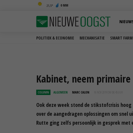
0 MM
21,5
NIEUW
POLITIEK & ECONOMIE
MECHANISATIE
SMART FARM
Kabinet, neem primaire 
COLUMN
ALGEMEEN
MARC CALON
16 NOV 2019 OM 08:45
UUR
Ook deze week stond de stikstofcrisis hoog
over de aangedragen oplossingen om snel ui
Rutte ging zelfs persoonlijk in gesprek met 