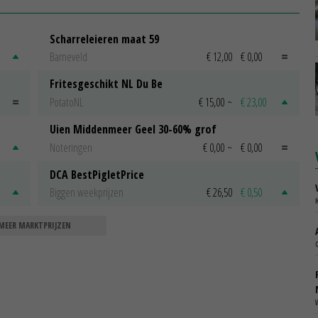
Scharreleieren maat 59
Barneveld
€ 12,00
€ 0,00
Fritesgeschikt NL Du Be
PotatoNL
€ 15,00
~
€ 23,00
Uien Middenmeer Geel 30-60% grof
Noteringen
€ 0,00
~
€ 0,00
DCA BestPigletPrice
Biggen weekprijzen
€ 26,50
€ 0,50
MEER MARKTPRIJZEN