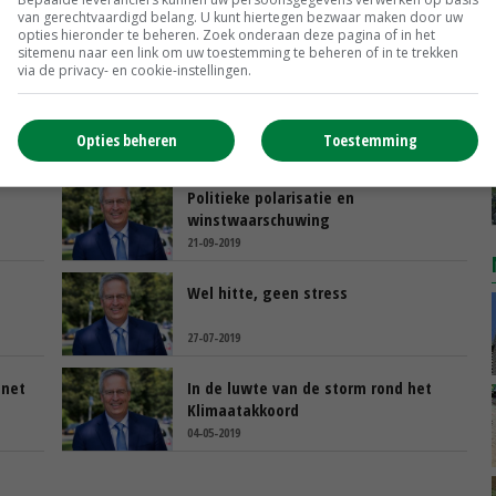
van gerechtvaardigd belang. U kunt hiertegen bezwaar maken door uw
opties hieronder te beheren. Zoek onderaan deze pagina of in het
sitemenu naar een link om uw toestemming te beheren of in te trekken
via de privacy- en cookie-instellingen.
Opties beheren
Toestemming
Politieke polarisatie en
winstwaarschuwing
21-09-2019
Wel hitte, geen stress
27-07-2019
inet
In de luwte van de storm rond het
Klimaatakkoord
04-05-2019