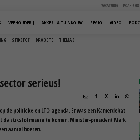
VACATURES
POAH-SHO
S
VEEHOUDERIJ
AKKER- & TUINBOUW
REGIO
VIDEO
PODC
ING
STIKSTOF
DROOGTE
THEMA'S
sector serieus!
 op de politieke en LTO-agenda. Er was een Kamerdebat
t de stikstofmisère te komen. Minister-president Mark
een aantal boeren.