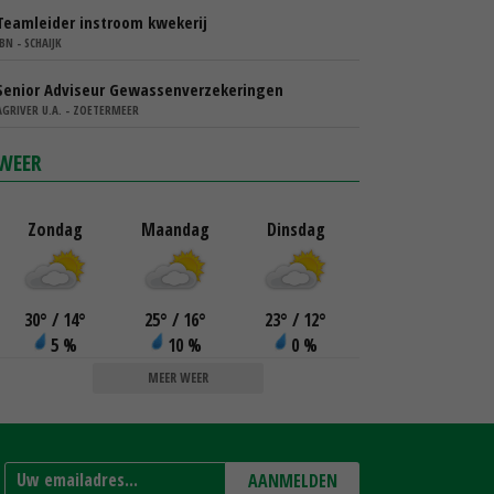
Teamleider instroom kwekerij
IBN - SCHAIJK
Senior Adviseur Gewassenverzekeringen
AGRIVER U.A. - ZOETERMEER
WEER
Zondag
Maandag
Dinsdag
30
°
/ 14
°
25
°
/ 16
°
23
°
/ 12
°
5 %
10 %
0 %
MEER WEER
AANMELDEN