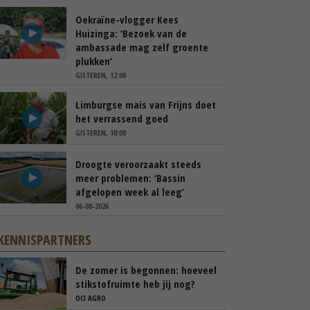
Oekraïne-vlogger Kees
Huizinga: ‘Bezoek van de
ambassade mag zelf groente
plukken’
GISTEREN, 12:00
Limburgse mais van Frijns doet
het verrassend goed
GISTEREN, 10:00
Droogte veroorzaakt steeds
meer problemen: ‘Bassin
afgelopen week al leeg’
06-08-2026
KENNISPARTNERS
De zomer is begonnen: hoeveel
stikstofruimte heb jij nog?
OCI AGRO