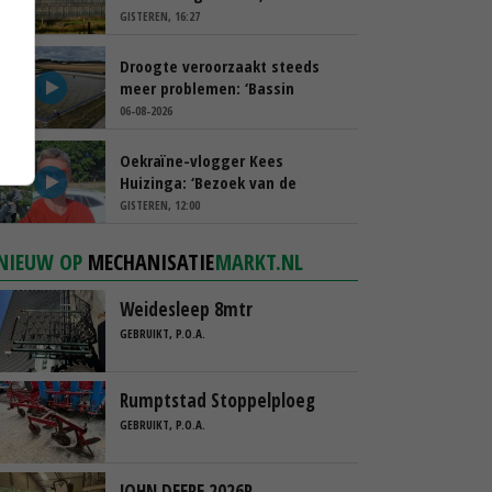
spreekt van ‘ondernemersrisico’
GISTEREN, 16:27
Droogte veroorzaakt steeds
meer problemen: ‘Bassin
afgelopen week al leeg’
06-08-2026
Oekraïne-vlogger Kees
Huizinga: ‘Bezoek van de
ambassade mag zelf groente
GISTEREN, 12:00
plukken’
NIEUW OP
MECHANISATIE
MARKT.NL
Weidesleep 8mtr
GEBRUIKT, P.O.A.
Rumptstad Stoppelploeg
GEBRUIKT, P.O.A.
JOHN DEERE 2026R