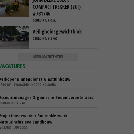
COMPACTTREKKER (ZUI)
#781746
GEBRUIKT, P.O.A.
Veiligheidsgewichtblok
GEBRUIKT, € 2.400
MEER ADVERTENTIES
VACATURES
Verkoper Binnendienst Glastuinbouw
KARO BV - ZWAAGDIJK, NOORD-HOLLAND,
Accountmanager Organische Bodemverbeteraars
COMGOED B.V. - NL
Projectmedewerker BoerenNetwerk –
Natuurinclusieve Landbouw
WIJ.LAND - ABCOUDE