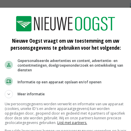
en om dit soort innovaties door te voeren. Een
Ammoniak koppelen aan fosfaat-/dierrechten is
d. LTO is bereid juridische procedures te starten voor
Nieuwe Oogst vraagt om uw toestemming om uw
maatregelen in sommige provincies werken
persoonsgegevens te gebruiken voor het volgende:
waren er niet voor niets. Dit provinciale beleid moet van
Gepersonaliseerde advertenties en content, advertentie- en
contentmetingen, doelgroepenonderzoek en ontwikkeling van
diensten
bezweren, werkt LTO binnen een landbouwcollectief hard
Informatie op een apparaat opslaan en/of openen
 komen. Kabinet, het is de hoogste tijd om serieus het
Meer informatie
Uw persoonsgegevens worden verwerkt en informatie van uw apparaat
(cookies, unieke ID's en andere apparaatgegevens) kan worden
opgeslagen door, geopend door en gedeeld met 4 partners of specifiek
door deze site worden gebruikt. Wij en onze partners kunnen precieze
uw Collectief
geolocatiegegevens gebruiken.
Lijst met partners.
Bepaalde leveranciers kunnen uw persoonsgegevens verwerken op basis