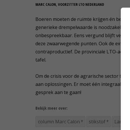
MARC CALON, VOORZITTER LTO NEDERLAND
Boeren moeten de ruimte krijgen én behoud
generieke drempelwaarde is noodzakelijk. 
onbespreekbaar. Eens vergund blijft vergun
deze zwaarwegende punten. Ook de extra 
contraproductief. De provinciale LTO-acties 
tafel.
Om de crisis voor de agrarische sector te 
aan oplossingen. Er moet één integraal plan
gesprek aan te gaan!
Bekijk meer over:
column Marc Calon
stikstof
Landbo