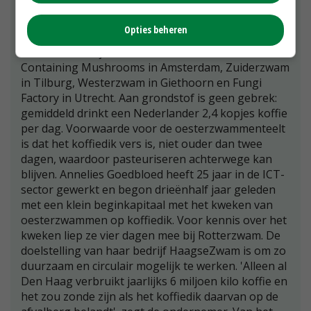
In Nederland schieten kleine, lokale
ondernemingen die oesterzwammen op koffiedik
Opties beheren
kweken als paddenstoelen uit de grond.
Voorbeelden zijn Rotterzwam in Rotterdam,
Containing Mushrooms in Amsterdam, Zuiderzwam
in Tilburg, Westerzwam in Giethoorn en Fungi
Factory in Utrecht. Aan grondstof is geen gebrek:
gemiddeld drinkt een Nederlander 2,4 kopjes koffie
per dag. Voorwaarde voor de oesterzwammenteelt
is dat het koffiedik vers is, niet ouder dan twee
dagen, waardoor pasteuriseren achterwege kan
blijven. Annelies Goedbloed heeft 25 jaar in de ICT-
sector gewerkt en begon drieënhalf jaar geleden
met een klein beginkapitaal met het kweken van
oesterzwammen op koffiedik. Voor kennis over het
kweken liep ze vier dagen mee bij Rotterzwam. De
doelstelling van haar bedrijf HaagseZwam is om zo
duurzaam en circulair mogelijk te werken. 'Alleen al
Den Haag verbruikt jaarlijks 6 miljoen kilo koffie en
het zou zonde zijn als het koffiedik daarvan op de