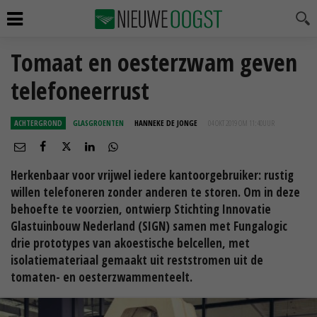
Tomaat en oesterzwam geven
telefoneerrust
ACHTERGROND
GLASGROENTEN
HANNEKE DE JONGE
04 OKT 2019 OM 11:40
UUR
Herkenbaar voor vrijwel iedere kantoorgebruiker: rustig
willen telefoneren zonder anderen te storen. Om in deze
behoefte te voorzien, ontwierp Stichting Innovatie
Glastuinbouw Nederland (SIGN) samen met Fungalogic
drie prototypes van akoestische belcellen, met
isolatiemateriaal gemaakt uit reststromen uit de
tomaten- en oesterzwammenteelt.