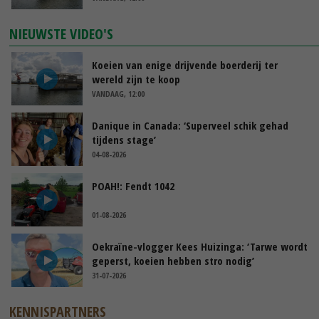
NIEUWSTE VIDEO'S
Koeien van enige drijvende boerderij ter
wereld zijn te koop
VANDAAG, 12:00
Danique in Canada: ‘Superveel schik gehad
tijdens stage’
04-08-2026
POAH!: Fendt 1042
01-08-2026
Oekraïne-vlogger Kees Huizinga: ‘Tarwe wordt
geperst, koeien hebben stro nodig’
31-07-2026
KENNISPARTNERS