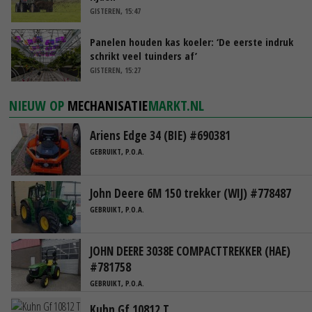
GISTEREN, 15:47
Panelen houden kas koeler: ‘De eerste indruk
schrikt veel tuinders af’
GISTEREN, 15:27
NIEUW OP
MECHANISATIE
MARKT.NL
Ariens Edge 34 (BIE) #690381
GEBRUIKT, P.O.A.
John Deere 6M 150 trekker (WIJ) #778487
GEBRUIKT, P.O.A.
JOHN DEERE 3038E COMPACTTREKKER (HAE)
#781758
GEBRUIKT, P.O.A.
Kuhn Gf 10812 T