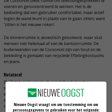
De Cocooncel biedt ruimte om telefoongesprekken te
voeren en geconcentreerd te werken. Het is de
bedoeling dat een gebruiker comfortabel, maar actief
tegen de wand leunt in plaats van te gaan zitten, want
'zitten is het nieuwe roken'.
De binnenruimte is akoestisch geïsoleerd, maar sluit
mensen niet helemaal af van de kantoorruimte. De
buitenwanden van de Cocooncel zijn van hout en de
bekleding is gemaakt van recyclede Eftelingkostuums
en jeans.
Rotatecel
De Rotatecel bestaat uit verschillende houten
segmenten die een persoon snel in elkaar kan zetten
en uit elkaar kan halen, wat het gemakkelijk maakt om
de cel te verplaatsen. Toch biedt ook deze cel ruimte
Nieuwe Oogst vraagt om uw toestemming om uw
om op je gemak in te bellen.
persoonsgegevens te gebruiken voor het volgende: