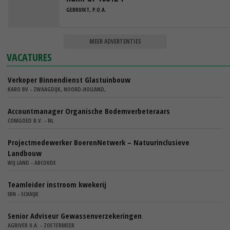
GEBRUIKT, P.O.A.
MEER ADVERTENTIES
VACATURES
Verkoper Binnendienst Glastuinbouw
KARO BV - ZWAAGDIJK, NOORD-HOLLAND,
Accountmanager Organische Bodemverbeteraars
COMGOED B.V. - NL
Projectmedewerker BoerenNetwerk – Natuurinclusieve
Landbouw
WIJ.LAND - ABCOUDE
Teamleider instroom kwekerij
IBN - SCHAIJK
Senior Adviseur Gewassenverzekeringen
AGRIVER U.A. - ZOETERMEER