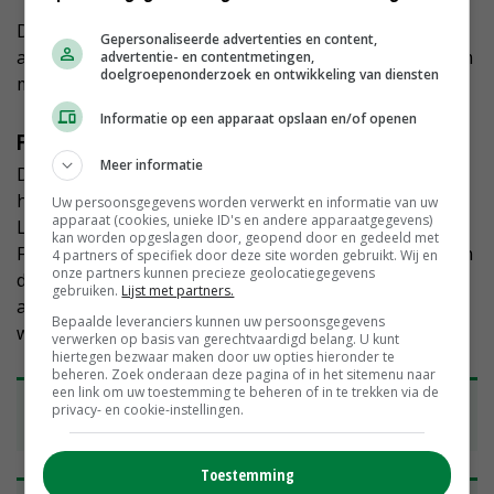
De Shamrockcel bestaat uit halve maantjes die circulair
Gepersonaliseerde advertenties en content,
aan elkaar zijn te koppelen, wat het mogelijk maakt om
advertentie- en contentmetingen,
doelgroepenonderzoek en ontwikkeling van diensten
meerdere cellen in een ruimte te plaatsen.
Informatie op een apparaat opslaan en/of openen
Financiering
Meer informatie
De financiering voor de ontwikkeling van de belcellen
heeft plaatsgevonden via Interpolis, het ministerie van
Uw persoonsgegevens worden verwerkt en informatie van uw
apparaat (cookies, unieke ID's en andere apparaatgegevens)
Landbouw, Natuur en Voedselkwaliteit en LTO Noord
kan worden opgeslagen door, geopend door en gedeeld met
Fondsen. Hartkamp: 'In combinatie met groene planten
4 partners of specifiek door deze site worden gebruikt. Wij en
onze partners kunnen precieze geolocatiegegevens
dragen deze belcellen, gemaakt van reststromen, bij
gebruiken.
Lijst met partners.
aan een beter kantoorklimaat en dat is precies wat we
Bepaalde leveranciers kunnen uw persoonsgegevens
willen.'
verwerken op basis van gerechtvaardigd belang. U kunt
hiertegen bezwaar maken door uw opties hieronder te
beheren. Zoek onderaan deze pagina of in het sitemenu naar
een link om uw toestemming te beheren of in te trekken via de
Bakkie troost levert genoeg waardevolle
privacy- en cookie-instellingen.
grondstof op
Toestemming