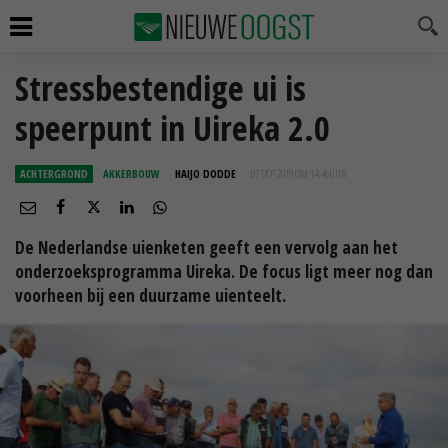
Stressbestendige ui is
speerpunt in Uireka 2.0
ACHTERGROND
AKKERBOUW
HAIJO DODDE
07 SEP 2019 OM 14:46
UUR
De Nederlandse uienketen geeft een vervolg aan het
onderzoeksprogramma Uireka. De focus ligt meer nog dan
voorheen bij een duurzame uienteelt.