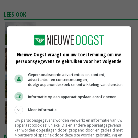
LEES OOK
Hybride troeft zaadvaste ui met gemak af
05-09-2019
Interesse steriele insectentechniek uien
Nieuwe Oogst vraagt om uw toestemming om uw
stijgt
persoonsgegevens te gebruiken voor het volgende:
04-09-2019
Gepersonaliseerde advertenties en content,
advertentie- en contentmetingen,
'Perspectief voor winterui is flinterdun'
doelgroepenonderzoek en ontwikkeling van diensten
04-09-2019
Informatie op een apparaat opslaan en/of openen
Uireka met drie jaar verlengd
Meer informatie
30-08-2019
Uw persoonsgegevens worden verwerkt en informatie van uw
apparaat (cookies, unieke ID's en andere apparaatgegevens)
kan worden opgeslagen door, geopend door en gedeeld met
4 partners of specifiek door deze site worden gebruikt. Wij en
MARKTPRIJZEN