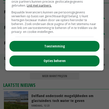
onze partners kunnen precieze geolocatiegegevens
gebruiken.
Lijst met partners.
Fontane
Bepaalde leveranciers kunnen uw persoonsgegevens
verwerken op basis van gerechtvaardigd belang. U kunt
PotatoNL
€ 15,00
~
€ 23,00
hiertegen bezwaar maken door uw opties hieronder te
beheren. Zoek onderaan deze pagina of in het sitemenu naar
Fritesgeschikt NL Du Be
een link om uw toestemming te beheren of in te trekken via de
privacy- en cookie-instellingen.
PotatoNL
€ 15,00
~
€ 23,00
Peen
Toestemming
Noteringen
€ 26,00
~
€ 33,00
Uien Middenmeer Geel 30-60% grof
Opties beheren
Noteringen
€ 0,00
~
€ 0,00
MEER MARKTPRIJZEN
LAATSTE NIEUWS
Delfland onderzoekt mogelijkheden om
glastuinders toch water te geven
VANDAAG, 12:23