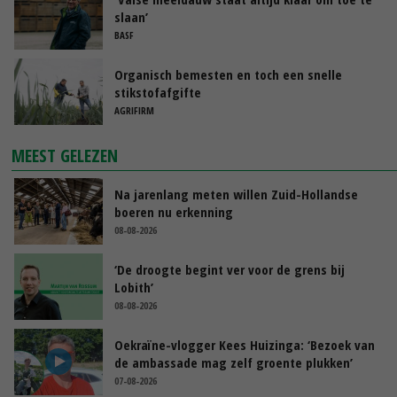
slaan’
BASF
Organisch bemesten en toch een snelle
stikstofafgifte
AGRIFIRM
MEEST GELEZEN
Na jarenlang meten willen Zuid-Hollandse
boeren nu erkenning
08-08-2026
‘De droogte begint ver voor de grens bij
Lobith’
08-08-2026
Oekraïne-vlogger Kees Huizinga: ‘Bezoek van
de ambassade mag zelf groente plukken’
07-08-2026