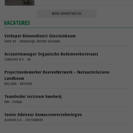
MEER ADVERTENTIES
VACATURES
Verkoper Binnendienst Glastuinbouw
KARO BV - ZWAAGDIJK, NOORD-HOLLAND,
Accountmanager Organische Bodemverbeteraars
COMGOED B.V. - NL
Projectmedewerker BoerenNetwerk – Natuurinclusieve
Landbouw
WIJ.LAND - ABCOUDE
Teamleider instroom kwekerij
IBN - SCHAIJK
Senior Adviseur Gewassenverzekeringen
AGRIVER U.A. - ZOETERMEER