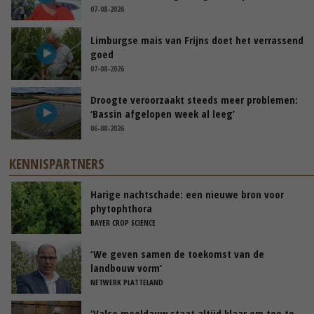
07-08-2026
Limburgse mais van Frijns doet het verrassend
goed
07-08-2026
Droogte veroorzaakt steeds meer problemen:
‘Bassin afgelopen week al leeg’
06-08-2026
KENNISPARTNERS
Harige nachtschade: een nieuwe bron voor
phytophthora
BAYER CROP SCIENCE
‘We geven samen de toekomst van de
landbouw vorm’
NETWERK PLATTELAND
‘Valse meeldauw staat altijd klaar om toe te