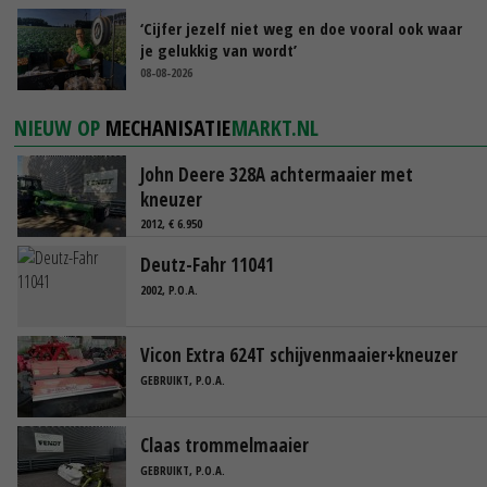
‘Cijfer jezelf niet weg en doe vooral ook waar
je gelukkig van wordt’
08-08-2026
NIEUW OP
MECHANISATIE
MARKT.NL
John Deere 328A achtermaaier met
kneuzer
2012, € 6.950
Deutz-Fahr 11041
2002, P.O.A.
Vicon Extra 624T schijvenmaaier+kneuzer
GEBRUIKT, P.O.A.
Claas trommelmaaier
GEBRUIKT, P.O.A.