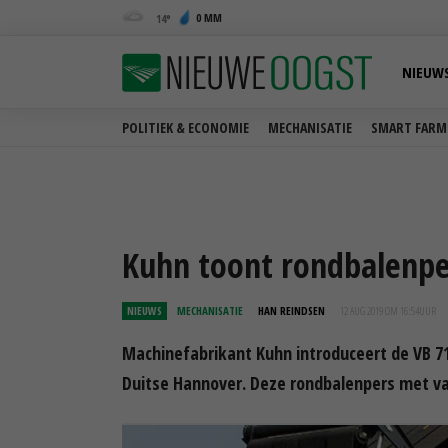
0 MM
14
NIEUW
POLITIEK & ECONOMIE
MECHANISATIE
SMART FARM
Kuhn toont rondbalenpe
NIEUWS
MECHANISATIE
HAN REINDSEN
12 AUG 2019 OM 16:54
UUR
Machinefabrikant Kuhn introduceert de VB 71
Duitse Hannover. Deze rondbalenpers met var