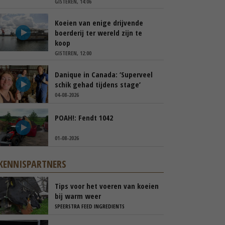
GISTEREN, 14:06
Koeien van enige drijvende
boerderij ter wereld zijn te
koop
GISTEREN, 12:00
Danique in Canada: ‘Superveel
schik gehad tijdens stage’
04-08-2026
POAH!: Fendt 1042
01-08-2026
KENNISPARTNERS
Tips voor het voeren van koeien
bij warm weer
SPEERSTRA FEED INGREDIENTS