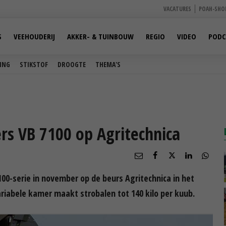
VACATURES
POAH-SHO
S
VEEHOUDERIJ
AKKER- & TUINBOUW
REGIO
VIDEO
PODC
ING
STIKSTOF
DROOGTE
THEMA'S
rs VB 7100 op Agritechnica
00-serie in november op de beurs Agritechnica in het
iabele kamer maakt strobalen tot 140 kilo per kuub.