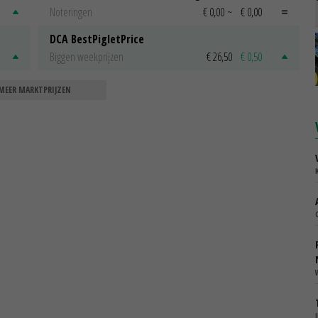
Noteringen
€ 0,00
~
€ 0,00
DCA BestPigletPrice
Biggen weekprijzen
€ 26,50
€ 0,50
MEER MARKTPRIJZEN