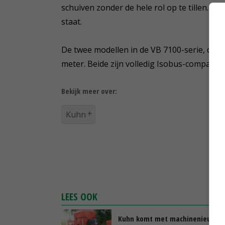
schuiven zonder de hele rol op te tillen. De 
staat.
De twee modellen in de VB 7100-serie, de 7
meter. Beide zijn volledig Isobus-compatibel
Bekijk meer over:
Kuhn
LEES OOK
Kuhn komt met machinenieuws v