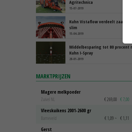
Agritechnica
15-07-2019
Kuhn Vistaflow verdeelt zaaizaa
slim
15-04-2019
Middelbesparing tot 80 procent
Kuhn I-Spray
28-01-2019
MARKTPRIJZEN
Magere melkpoeder
Zuivel NL
€ 269,00
€ 7,00
Vleeskuikens 2001-2600 gr
Barneveld
€ 1,09
~
€ 1,11
Gerst