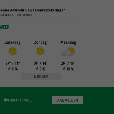
Senior Adviseur Gewassenverzekeringen
AGRIVER U.A. - ZOETERMEER
WEER
Zaterdag
Zondag
Maandag
27
°
/ 11
°
30
°
/ 14
°
26
°
/ 16
°
0 %
0 %
10 %
MEER WEER
AANMELDEN