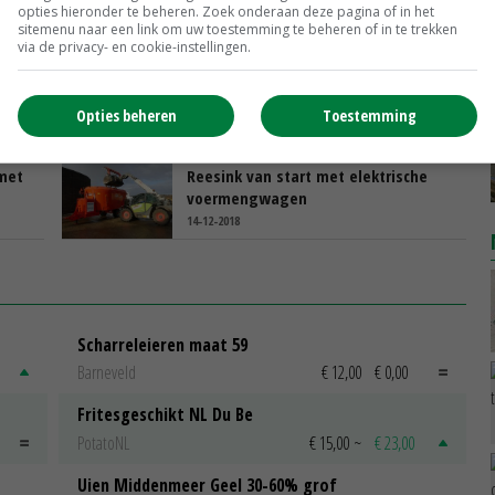
Rauch in Flevoland
opties hieronder te beheren. Zoek onderaan deze pagina of in het
sitemenu naar een link om uw toestemming te beheren of in te trekken
15-07-2019
via de privacy- en cookie-instellingen.
d
Extreme spuitprecisie met Kuhn
Autospray
Opties beheren
Toestemming
06-02-2019
 met
Reesink van start met elektrische
voermengwagen
14-12-2018
Scharreleieren maat 59
Barneveld
€ 12,00
€ 0,00
Fritesgeschikt NL Du Be
PotatoNL
€ 15,00
~
€ 23,00
Uien Middenmeer Geel 30-60% grof