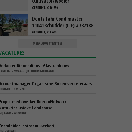
cultivator/woeler
GEBRUIKT, € 10.750
Deutz Fahr Condimaster
11041 schudder (LIE) #782188
GEBRUIKT, € 4.400
MEER ADVERTENTIES
VACATURES
Verkoper Binnendienst Glastuinbouw
KARO BV - ZWAAGDIJK, NOORD-HOLLAND,
Accountmanager Organische Bodemverbeteraars
COMGOED B.V. - NL
Projectmedewerker BoerenNetwerk –
Natuurinclusieve Landbouw
WIJ.LAND - ABCOUDE
Teamleider instroom kwekerij
IBN - SCHAIJK