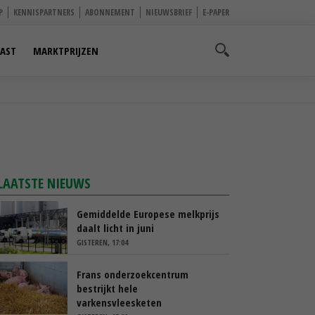
P
KENNISPARTNERS
ABONNEMENT
NIEUWSBRIEF
E-PAPER
AST
MARKTPRIJZEN
LAATSTE NIEUWS
Gemiddelde Europese melkprijs
daalt licht in juni
GISTEREN, 17:04
Frans onderzoekcentrum
bestrijkt hele
varkensvleesketen