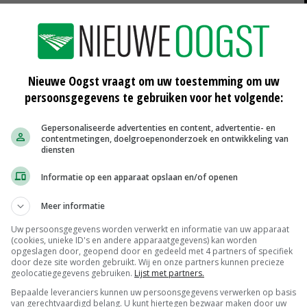
chauffeur kan de rol laden, terwijl hij veilig op de grond
160 en 7190, produceren ronde balen van 1,60 en 1,85
Nieuwe Oogst vraagt om uw toestemming om uw
.
persoonsgegevens te gebruiken voor het volgende:
Gepersonaliseerde advertenties en content, advertentie- en
contentmetingen, doelgroepenonderzoek en ontwikkeling van
diensten
Informatie op een apparaat opslaan en/of openen
Meer informatie
Uw persoonsgegevens worden verwerkt en informatie van uw apparaat
(cookies, unieke ID's en andere apparaatgegevens) kan worden
opgeslagen door, geopend door en gedeeld met 4 partners of specifiek
door deze site worden gebruikt. Wij en onze partners kunnen precieze
geolocatiegegevens gebruiken.
Lijst met partners.
Bepaalde leveranciers kunnen uw persoonsgegevens verwerken op basis
oor
Weevers wordt dealer van Kuhn en
van gerechtvaardigd belang. U kunt hiertegen bezwaar maken door uw