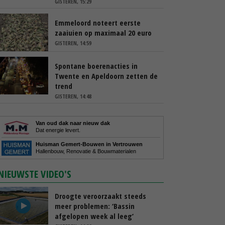
GISTEREN, 15:29
Emmeloord noteert eerste
zaaiuien op maximaal 20 euro
GISTEREN, 14:59
Spontane boerenacties in
Twente en Apeldoorn zetten de
trend
GISTEREN, 14:48
Van oud dak naar nieuw dak
Dat energie levert.
Huisman Gemert-Bouwen in Vertrouwen
Hallenbouw, Renovatie & Bouwmaterialen
NIEUWSTE VIDEO'S
Droogte veroorzaakt steeds
meer problemen: ‘Bassin
afgelopen week al leeg’