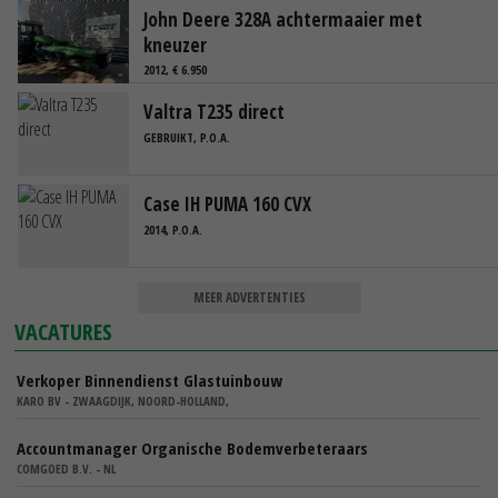
John Deere 328A achtermaaier met
kneuzer
2012, € 6.950
Valtra T235 direct
GEBRUIKT, P.O.A.
Case IH PUMA 160 CVX
2014, P.O.A.
MEER ADVERTENTIES
VACATURES
Verkoper Binnendienst Glastuinbouw
KARO BV - ZWAAGDIJK, NOORD-HOLLAND,
Accountmanager Organische Bodemverbeteraars
COMGOED B.V. - NL