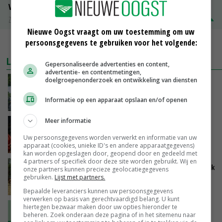
Volle melkpoeder
Zuivel NL
€ 345,00
€ 20,00
Nieuwe Oogst vraagt om uw toestemming om uw
persoonsgegevens te gebruiken voor het volgende:
MEER MARKTPRIJZEN
LAATSTE NIEUWS
Gepersonaliseerde advertenties en content,
advertentie- en contentmetingen,
doelgroepenonderzoek en ontwikkeling van diensten
Oekraïne-vlogger Kees Huizinga: ‘Bezoek van
de ambassade mag zelf groente plukken’
Informatie op een apparaat opslaan en/of openen
VANDAAG, 12:00
Meer informatie
Ministerie zoekt tweehonderd agrariërs die
mee willen denken
Uw persoonsgegevens worden verwerkt en informatie van uw
apparaat (cookies, unieke ID's en andere apparaatgegevens)
VANDAAG, 11:34
kan worden opgeslagen door, geopend door en gedeeld met
4 partners of specifiek door deze site worden gebruikt. Wij en
Droogte zet Britse melkveehouderij onder druk
onze partners kunnen precieze geolocatiegegevens
gebruiken.
Lijst met partners.
VANDAAG, 11:04
Bepaalde leveranciers kunnen uw persoonsgegevens
verwerken op basis van gerechtvaardigd belang. U kunt
hiertegen bezwaar maken door uw opties hieronder te
‘Ga uit van eigen kracht en versterk elkaar’
beheren. Zoek onderaan deze pagina of in het sitemenu naar