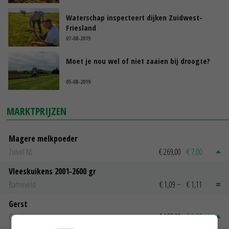
Waterschap inspecteert dijken Zuidwest-
Friesland
07-08-2019
Moet je nou wel of niet zaaien bij droogte?
05-08-2019
MARKTPRIJZEN
Magere melkpoeder
Zuivel NL
€ 269,00
€ 7,00
Vleeskuikens 2001-2600 gr
Barneveld
€ 1,09
~
€ 1,11
Gerst
Groningen
€ 197,00
€ 2,00