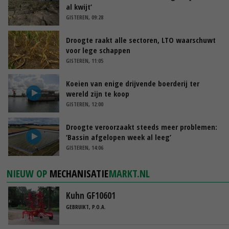
al kwijt’
GISTEREN, 09:28
Droogte raakt alle sectoren, LTO waarschuwt
voor lege schappen
GISTEREN, 11:05
Koeien van enige drijvende boerderij ter
wereld zijn te koop
GISTEREN, 12:00
Droogte veroorzaakt steeds meer problemen:
‘Bassin afgelopen week al leeg’
GISTEREN, 14:06
NIEUW OP
MECHANISATIE
MARKT.NL
Kuhn GF10601
GEBRUIKT, P.O.A.