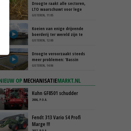
Droogte raakt alle sectoren,
LTO waarschuwt voor lege
schappen
GISTEREN, 11:05
Koeien van enige drijvende
boerderij ter wereld zijn te
koop
GISTEREN, 12:00
Droogte veroorzaakt steeds
meer problemen: ‘Bassin
afgelopen week al leeg’
GISTEREN, 14:06
NIEUW OP
MECHANISATIE
MARKT.NL
Kuhn GF8501 schudder
2006, P.O.A.
Fendt 313 Vario S4 Profi
Marge !!!
2017, P.O.A.