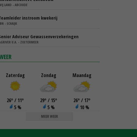
WIJ.LAND - ABCOUDE
Teamleider instroom kwekerij
IBN - SCHAIJK
Senior Adviseur Gewassenverzekeringen
AGRIVER U.A. - ZOETERMEER
WEER
Zaterdag
Zondag
Maandag
26
°
/ 11
°
29
°
/ 15
°
26
°
/ 17
°
5 %
5 %
10 %
MEER WEER