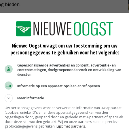
ng bieden.
Nieuwe Oogst vraagt om uw toestemming om uw
persoonsgegevens te gebruiken voor het volgende:
Gepersonaliseerde advertenties en content, advertentie- en
contentmetingen, doelgroepenonderzoek en ontwikkeling van
diensten
Informatie op een apparaat opslaan en/of openen
a's
Help politie bij oplossen diefstal
Meer informatie
gps-systemen
27-06-2019
Uw persoonsgegevens worden verwerkt en informatie van uw apparaat
(cookies, unieke ID's en andere apparaatgegevens) kan worden
opgeslagen door, geopend door en gedeeld met 4 partners of specifiek
 gps-
Gps-diefstal Zeeland is prio voor
door deze site worden gebruikt. Wij en onze partners kunnen precieze
politie
geolocatiegegevens gebruiken.
Lijst met partners.