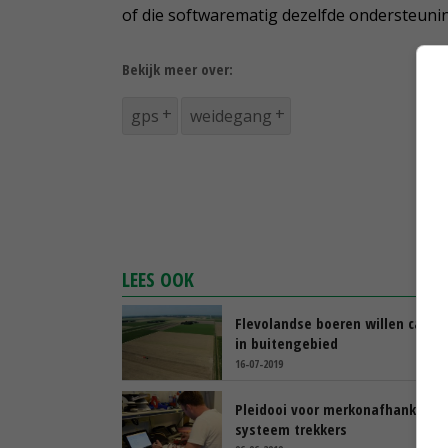
of die softwarematig dezelfde ondersteuni
Bekijk meer over:
gps
weidegang
LEES OOK
Flevolandse boeren willen camer
in buitengebied
16-07-2019
Pleidooi voor merkonafhankelijk
systeem trekkers