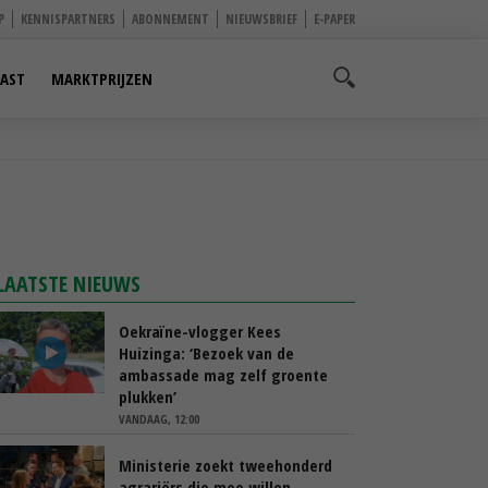
P
KENNISPARTNERS
ABONNEMENT
NIEUWSBRIEF
E-PAPER
AST
MARKTPRIJZEN
LAATSTE NIEUWS
Oekraïne-vlogger Kees
Huizinga: ‘Bezoek van de
ambassade mag zelf groente
plukken’
VANDAAG, 12:00
Ministerie zoekt tweehonderd
agrariërs die mee willen