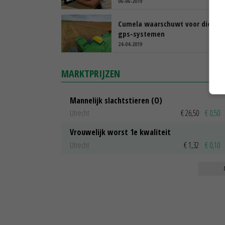
06-06-2019
Cumela waarschuwt voor diefsta
gps-systemen
24-04-2019
MARKTPRIJZEN
Mannelijk slachtstieren (O)
Utrecht
€ 26,50
€ 0,50
Vrouwelijk worst 1e kwaliteit
Utrecht
€ 1,32
€ 0,10