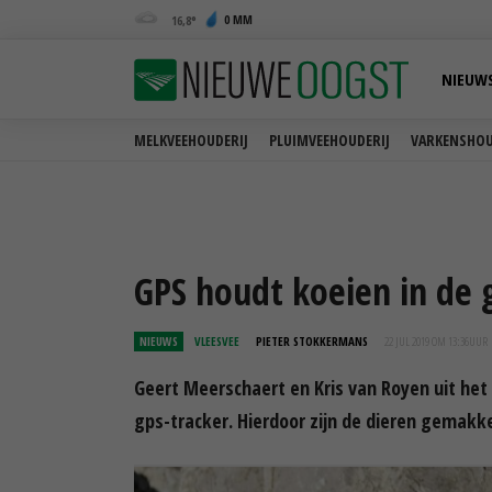
0 MM
16,8
NIEUW
MELKVEEHOUDERIJ
PLUIMVEEHOUDERIJ
VARKENSHOU
GPS houdt koeien in de 
NIEUWS
VLEESVEE
PIETER STOKKERMANS
22 JUL 2019 OM 13:36
UUR
Geert Meerschaert en Kris van Royen uit het
gps-tracker. Hierdoor zijn de dieren gemakkel