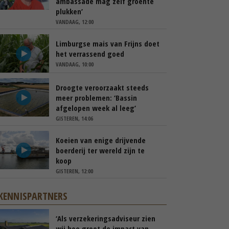
ambassade mag zelf groente
plukken’
VANDAAG, 12:00
Limburgse mais van Frijns doet
het verrassend goed
VANDAAG, 10:00
Droogte veroorzaakt steeds
meer problemen: ‘Bassin
afgelopen week al leeg’
GISTEREN, 14:06
Koeien van enige drijvende
boerderij ter wereld zijn te
koop
GISTEREN, 12:00
KENNISPARTNERS
‘Als verzekeringsadviseur zien
wij hoe groot de impact van