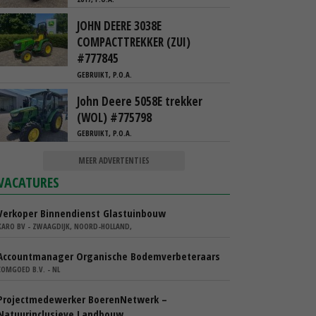
JOHN DEERE 3038E
COMPACTTREKKER (ZUI)
#777845
GEBRUIKT, P.O.A.
John Deere 5058E trekker
(WOL) #775798
GEBRUIKT, P.O.A.
MEER ADVERTENTIES
VACATURES
Verkoper Binnendienst Glastuinbouw
KARO BV - ZWAAGDIJK, NOORD-HOLLAND,
Accountmanager Organische Bodemverbeteraars
COMGOED B.V. - NL
Projectmedewerker BoerenNetwerk –
Natuurinclusieve Landbouw