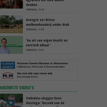
denken
VANDAAG, 11:34
Droogte zet Britse
melkveehouderij onder druk
VANDAAG, 11:04
‘Ga uit van eigen kracht en
versterk elkaar’
VANDAAG, 11:01
Huisman Gemert-Bouwen in Vertrouwen
Hallenbouw, Renovatie & Bouwmaterialen
Van oud dak naar nieuw dak
Dat energie levert.
NIEUWSTE VIDEO'S
Oekraïne-vlogger Kees
Huizinga: ‘Bezoek van de