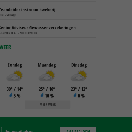
Teamleider instroom kwekerij
IBN - SCHAIJK
Senior Adviseur Gewassenverzekeringen
AGRIVER U.A. - ZOETERMEER
WEER
Zondag
Maandag
Dinsdag
30
°
/ 14
°
25
°
/ 16
°
23
°
/ 12
°
5 %
10 %
0 %
MEER WEER
AANMELDEN