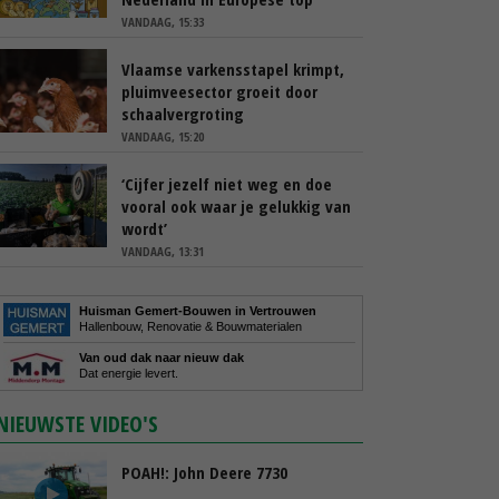
VANDAAG, 15:33
Vlaamse varkensstapel krimpt,
pluimveesector groeit door
schaalvergroting
VANDAAG, 15:20
‘Cijfer jezelf niet weg en doe
vooral ook waar je gelukkig van
wordt’
VANDAAG, 13:31
Huisman Gemert-Bouwen in Vertrouwen
Hallenbouw, Renovatie & Bouwmaterialen
Van oud dak naar nieuw dak
Dat energie levert.
NIEUWSTE VIDEO'S
POAH!: John Deere 7730