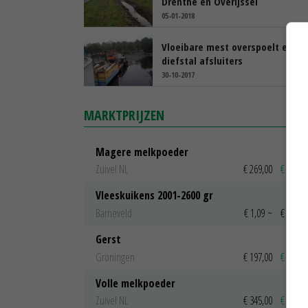
Drenthe en Overijssel
05-01-2018
Vloeibare mest overspoelt erf n
diefstal afsluiters
30-10-2017
MARKTPRIJZEN
Magere melkpoeder
Zuivel NL
€ 269,00
€ 7,00
Vleeskuikens 2001-2600 gr
Barneveld
€ 1,09
~
€ 1,11
Gerst
Groningen
€ 197,00
€ 2,00
Volle melkpoeder
Zuivel NL
€ 345,00
€ 20,00