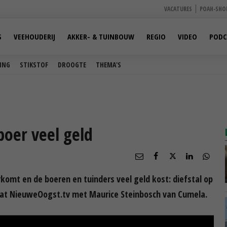
VACATURES
POAH-SHO
S
VEEHOUDERIJ
AKKER- & TUINBOUW
REGIO
VIDEO
PODC
ING
STIKSTOF
DROOGTE
THEMA'S
 boer veel geld
rkomt en de boeren en tuinders veel geld kost: diefstal op
raat NieuweOogst.tv met Maurice Steinbosch van Cumela.