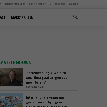
P
KENNISPARTNERS
ABONNEMENT
NIEUWSBRIEF
E-PAPER
AST
MARKTPRIJZEN
LAATSTE NIEUWS
‘Samenwerking A-ware en
Amalthea gaat zorgen voor
meer balans’
VANDAAG, 16:01
Internationale vraag naar
geitenzuivel blijft groot:
Nederland in Europese top