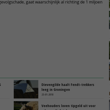
evolgschade, gaat waarschijnlijk al richting de 1 miljoen
S
Dievengilde haalt Fendt-trekkers
leeg in Groningen
23-01-2018
Veehouders loven tipgeld uit voor