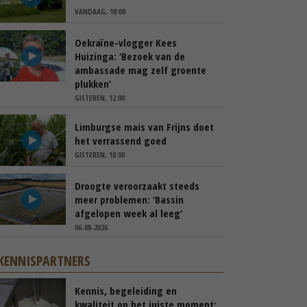
VANDAAG, 10:00
Oekraïne-vlogger Kees
Huizinga: ‘Bezoek van de
ambassade mag zelf groente
plukken’
GISTEREN, 12:00
Limburgse mais van Frijns doet
het verrassend goed
GISTEREN, 10:00
Droogte veroorzaakt steeds
meer problemen: ‘Bassin
afgelopen week al leeg’
06-08-2026
KENNISPARTNERS
Kennis, begeleiding en
kwaliteit op het juiste moment: