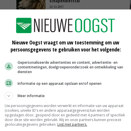
schapendiefstal
22-12-2017
a
Politie tipt boeren om mestafsluiters
te merken
22-08-2017
Nieuwe Oogst vraagt om uw toestemming om uw
persoonsgegevens te gebruiken voor het volgende:
Gepersonaliseerde advertenties en content, advertentie- en
Scharreleieren maat 59
contentmetingen, doelgroepenonderzoek en ontwikkeling van
Barneveld
€ 12,00
€ 0,00
diensten
Fritesgeschikt NL Du Be
Informatie op een apparaat opslaan en/of openen
PotatoNL
€ 15,00
~
€ 23,00
Meer informatie
Uien Middenmeer Geel 30-60% grof
Uw persoonsgegevens worden verwerkt en informatie van uw apparaat
Noteringen
€ 0,00
~
€ 0,00
(cookies, unieke ID's en andere apparaatgegevens) kan worden
opgeslagen door, geopend door en gedeeld met 4 partners of specifiek
door deze site worden gebruikt. Wij en onze partners kunnen precieze
DCA BestPigletPrice
geolocatiegegevens gebruiken.
Lijst met partners.
Biggen weekprijzen
€ 26,50
€ 0,50