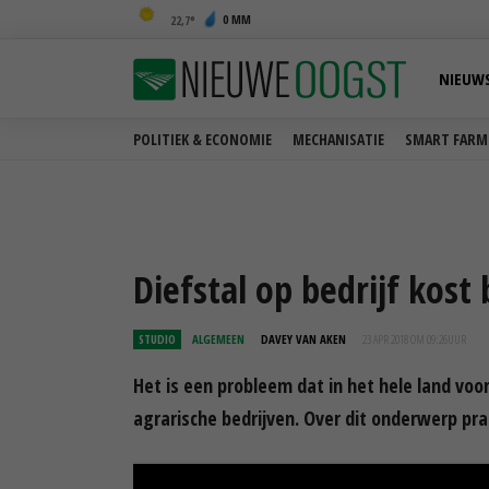
0 MM
22,7
NIEUW
POLITIEK & ECONOMIE
MECHANISATIE
SMART FARM
Diefstal op bedrijf kost
STUDIO
ALGEMEEN
DAVEY VAN AKEN
23 APR 2018 OM 09:26
UUR
Het is een probleem dat in het hele land voo
agrarische bedrijven. Over dit onderwerp p