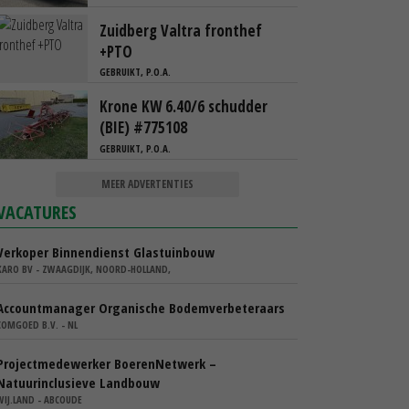
Zuidberg Valtra fronthef
+PTO
GEBRUIKT, P.O.A.
Krone KW 6.40/6 schudder
(BIE) #775108
GEBRUIKT, P.O.A.
MEER ADVERTENTIES
VACATURES
Verkoper Binnendienst Glastuinbouw
KARO BV - ZWAAGDIJK, NOORD-HOLLAND,
Accountmanager Organische Bodemverbeteraars
COMGOED B.V. - NL
Projectmedewerker BoerenNetwerk –
Natuurinclusieve Landbouw
WIJ.LAND - ABCOUDE