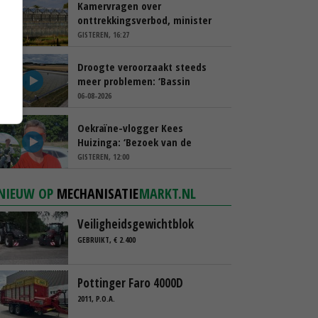
Kamervragen over
onttrekkingsverbod, minister
spreekt van ‘ondernemersrisico’
GISTEREN, 16:27
Droogte veroorzaakt steeds
meer problemen: ‘Bassin
afgelopen week al leeg’
06-08-2026
Oekraïne-vlogger Kees
Huizinga: ‘Bezoek van de
ambassade mag zelf groente
GISTEREN, 12:00
plukken’
NIEUW OP
MECHANISATIE
MARKT.NL
Veiligheidsgewichtblok
GEBRUIKT, € 2.400
Pottinger Faro 4000D
2011, P.O.A.