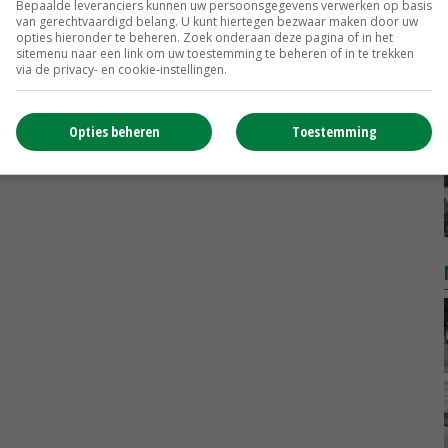
Bepaalde leveranciers kunnen uw persoonsgegevens verwerken op basis
van gerechtvaardigd belang. U kunt hiertegen bezwaar maken door uw
MEER MARKTPRIJZEN
opties hieronder te beheren. Zoek onderaan deze pagina of in het
sitemenu naar een link om uw toestemming te beheren of in te trekken
via de privacy- en cookie-instellingen.
Opties beheren
Toestemming