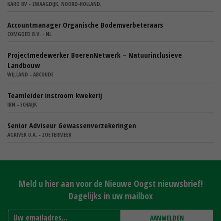
KARO BV - ZWAAGDIJK, NOORD-HOLLAND,
Accountmanager Organische Bodemverbeteraars
COMGOED B.V. - NL
Projectmedewerker BoerenNetwerk – Natuurinclusieve
Landbouw
WIJ.LAND - ABCOUDE
Teamleider instroom kwekerij
IBN - SCHAIJK
Senior Adviseur Gewassenverzekeringen
AGRIVER U.A. - ZOETERMEER
Meld u hier aan voor de Nieuwe Oogst nieuwsbrief!
Dagelijks in uw mailbox
AANMELDEN