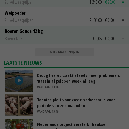
Zuivel weekprijzen
€ 345,00
€ 20,00
Weipoeder
Zuivel weekprijzen
€ 134,00
€ 0,00
Boeren Gouda 12 kg
Boerenkaas
€ 6,05
€ 0,00
MEER MARKTPRIJZEN
LAATSTE NIEUWS
Droogt veroorzaakt steeds meer problemen:
‘Bassin afgelopen week al leeg’
VANDAAG, 14:06
Tönnies pleit voor vaste varkensprijs voor
periode van zes maanden
VANDAAG, 13:49
Nederlands project versterkt Iraakse