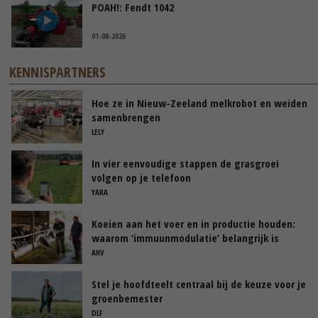
POAH!: Fendt 1042
01-08-2026
KENNISPARTNERS
Hoe ze in Nieuw-Zeeland melkrobot en weiden
samenbrengen
LELY
In vier eenvoudige stappen de grasgroei
volgen op je telefoon
YARA
Koeien aan het voer en in productie houden:
waarom ‘immuunmodulatie’ belangrijk is
tijdens de transitieperiode
AHV
Stel je hoofdteelt centraal bij de keuze voor je
groenbemester
DLF