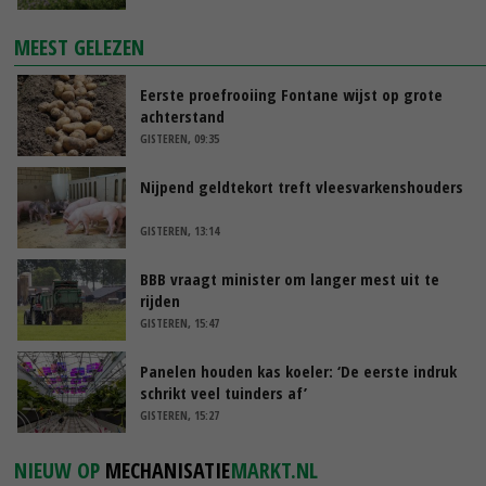
MEEST GELEZEN
Eerste proefrooiing Fontane wijst op grote
achterstand
GISTEREN, 09:35
Nijpend geldtekort treft vleesvarkenshouders
GISTEREN, 13:14
BBB vraagt minister om langer mest uit te
rijden
GISTEREN, 15:47
Panelen houden kas koeler: ‘De eerste indruk
schrikt veel tuinders af’
GISTEREN, 15:27
NIEUW OP
MECHANISATIE
MARKT.NL