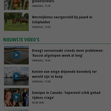
groentetelers
VANDAAG, 13:39
Westnijlvirus vastgesteld bij paard in
Schipluiden
VANDAAG, 13:04
NIEUWSTE VIDEO'S
Droogt veroorzaakt steeds meer problemen:
‘Bassin afgelopen week al leeg’
VANDAAG, 14:06
Koeien van enige drijvende boerderij ter
wereld zijn te koop
VANDAAG, 12:00
Danique in Canada: ‘Superveel schik gehad
tijdens stage’
04-08-2026