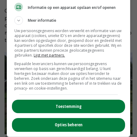
Informatie op een apparaat opslaan en/of openen
Concluderend schetst Van Agtmaal dat alle drie de
proeven potentie hebben, maar dat verdere
Meer informatie
ontwikkeling is gewenst. 'Alternatieven zijn zeker
Uw persoonsgegevens worden verwerkt en informatie van uw
mogelijk, maar nog niet alles is praktijkrijp. Dat gaat op
apparaat (cookies, unieke ID's en andere apparaatgegevens)
termijn zeker gebeuren.'
kan worden opgeslagen door, geopend door en gedeeld met
4 partners of specifiek door deze site worden gebruikt. Wij en
onze partners kunnen precieze geolocatiegegevens
gebruiken.
Lijst met partners.
Bepaalde leveranciers kunnen uw persoonsgegevens
verwerken op basis van gerechtvaardigd belang. U kunt
hiertegen bezwaar maken door uw opties hieronder te
beheren. Zoek onderaan deze pagina of in het sitemenu naar
een link om uw toestemming te beheren of in te trekken via de
privacy- en cookie-instellingen.
Toestemming
Opties beheren