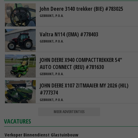
John Deere 3140 trekker (BIE) #783025
GEBRUIKT, P.O.A.
Valtra N114 (EMA) #778403
GEBRUIKT, P.O.A.
JOHN DEERE X940 COMPACTTREKKER 54"
AUTO CONNECT (REU) #781630
GEBRUIKT, P.O.A.
JOHN DEERE X107 ZITMAAIER MY 2026 (HIL)
#777374
GEBRUIKT, P.O.A.
MEER ADVERTENTIES
VACATURES
Verkoper Binnendienst Glastuinbouw