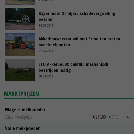
Bayer moet 2 miljard schadevergoeding
betalen
14-05-2019
Akkerbouwsector wil met Schouten praten
over knelpunten
01-05-2019
LTO Akkerbouw: onkruid mechanisch
bestrijden lastig
30-04-2019
MARKTPRIJZEN
Magere melkpoeder
Zuivel weekprijzen
€ 269,00
€ 7,00
Volle melkpoeder