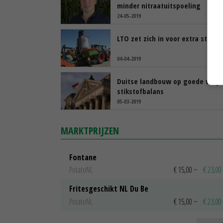
minder nitraatuitspoeling
24-05-2019
LTO zet zich in voor extra stiksto
04-04-2019
Duitse landbouw op goede weg
stikstofbalans
05-03-2019
MARKTPRIJZEN
Fontane
PotatoNL
€ 15,00
~
€ 23,00
Fritesgeschikt NL Du Be
PotatoNL
€ 15,00
~
€ 23,00