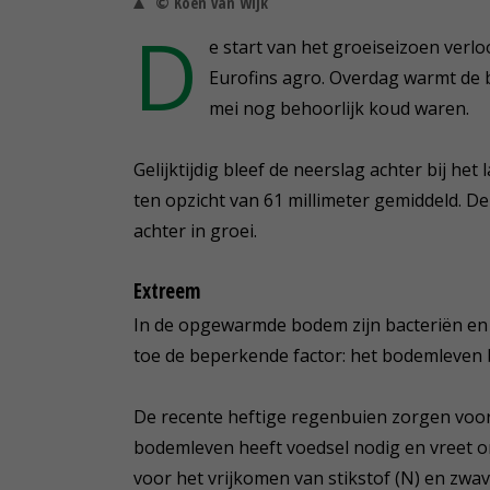
© Koen van Wijk
D
e start van het groeiseizoen verloo
Eurofins agro. Overdag warmt de b
mei nog behoorlijk koud waren.
Gelijktijdig bleef de neerslag achter bij he
ten opzicht van 61 millimeter gemiddeld. D
achter in groei.
Extreem
In de opgewarmde bodem zijn bacteriën en 
toe de beperkende factor: het bodemleven ble
De recente heftige regenbuien zorgen voor
bodemleven heeft voedsel nodig en vreet or
voor het vrijkomen van stikstof (N) en zwave