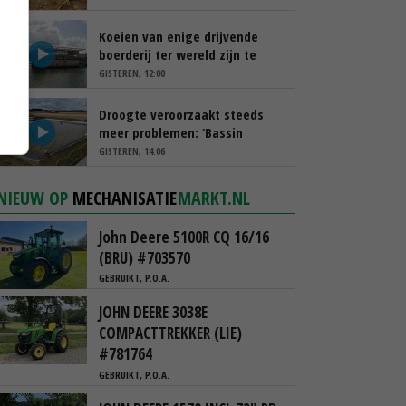
Koeien van enige drijvende
boerderij ter wereld zijn te
koop
GISTEREN, 12:00
Droogte veroorzaakt steeds
meer problemen: ‘Bassin
afgelopen week al leeg’
GISTEREN, 14:06
NIEUW OP
MECHANISATIE
MARKT.NL
John Deere 5100R CQ 16/16
(BRU) #703570
GEBRUIKT, P.O.A.
JOHN DEERE 3038E
COMPACTTREKKER (LIE)
#781764
GEBRUIKT, P.O.A.