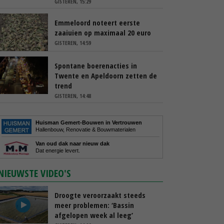
GISTEREN, 15:29
Emmeloord noteert eerste
zaaiuien op maximaal 20 euro
GISTEREN, 14:59
Spontane boerenacties in
Twente en Apeldoorn zetten de
trend
GISTEREN, 14:48
Huisman Gemert-Bouwen in Vertrouwen
Hallenbouw, Renovatie & Bouwmaterialen
Van oud dak naar nieuw dak
Dat energie levert.
NIEUWSTE VIDEO'S
Droogte veroorzaakt steeds
meer problemen: ‘Bassin
afgelopen week al leeg’