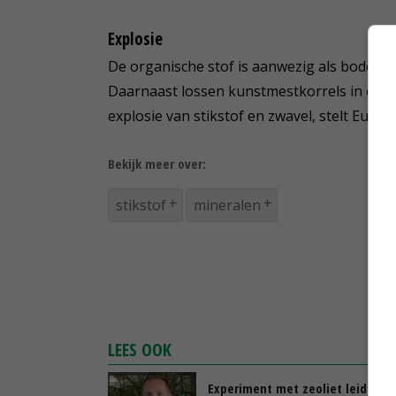
Explosie
De organische stof is aanwezig als bodemo
Daarnaast lossen kunstmestkorrels in een v
explosie van stikstof en zwavel, stelt Eurofi
Bekijk meer over:
stikstof
mineralen
LEES OOK
Experiment met zeoliet leidt tot