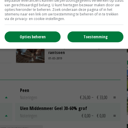
Bepaalde leveranciers kunnen uw persoonsgegevens verwerken op basis
stikstofreductie
van gerechtvaardigd belang. U kunt hiertegen bezwaar maken door uw
22-05-2019
opties hieronder te beheren. Zoek onderaan deze pagina of in het
sitemenu naar een link om uw toestemming te beheren of in te trekken
via de privacy- en cookie-instellingen.
f
Natuurorganisaties: pak
stikstofuitstoot bij bron aan
22-03-2019
Opties beheren
Toestemming
 met
Sturen op stikstofbenutting
rantsoen
01-03-2019
Peen
Noteringen
€ 26,00
~
€ 33,00
Uien Middenmeer Geel 30-60% grof
Noteringen
€ 0,00
~
€ 0,00