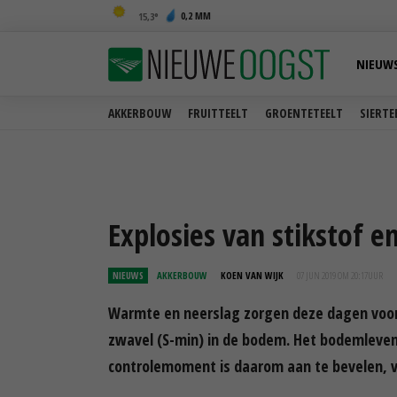
0,2 MM
15,3
NIEUW
AKKERBOUW
FRUITTEELT
GROENTETEELT
SIERTE
Explosies van stikstof 
NIEUWS
AKKERBOUW
KOEN VAN WIJK
07 JUN 2019 OM 20:17
UUR
Warmte en neerslag zorgen deze dagen voor 
zwavel (S-min) in de bodem. Het bodemleven 
controlemoment is daarom aan te bevelen, v