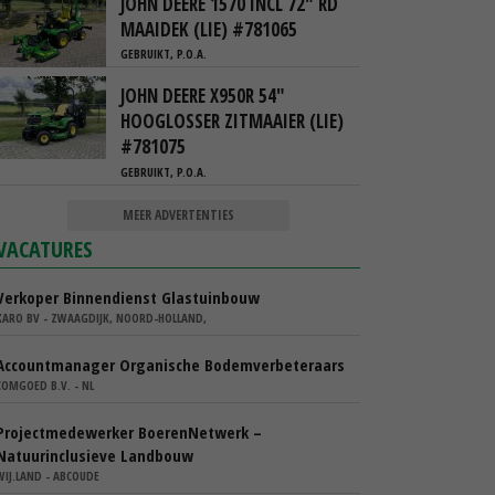
JOHN DEERE 1570 INCL 72" RD
MAAIDEK (LIE) #781065
GEBRUIKT, P.O.A.
JOHN DEERE X950R 54"
HOOGLOSSER ZITMAAIER (LIE)
#781075
GEBRUIKT, P.O.A.
MEER ADVERTENTIES
VACATURES
Verkoper Binnendienst Glastuinbouw
KARO BV - ZWAAGDIJK, NOORD-HOLLAND,
Accountmanager Organische Bodemverbeteraars
COMGOED B.V. - NL
Projectmedewerker BoerenNetwerk –
Natuurinclusieve Landbouw
WIJ.LAND - ABCOUDE