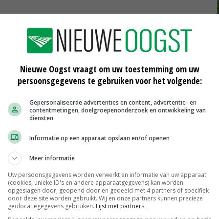
rganische stof of in de vorm van mest of compost.
ochtige bodem snel en gemakkelijk op. Dit versterkt de
ns agro.
Nieuwe Oogst vraagt om uw toestemming om uw
persoonsgegevens te gebruiken voor het volgende:
Gepersonaliseerde advertenties en content, advertentie- en
contentmetingen, doelgroepenonderzoek en ontwikkeling van
diensten
Informatie op een apparaat opslaan en/of openen
Meer informatie
Uw persoonsgegevens worden verwerkt en informatie van uw apparaat
(cookies, unieke ID's en andere apparaatgegevens) kan worden
opgeslagen door, geopend door en gedeeld met 4 partners of specifiek
door deze site worden gebruikt. Wij en onze partners kunnen precieze
geolocatiegegevens gebruiken.
Lijst met partners.
Melkveehouder moet gas geven voor