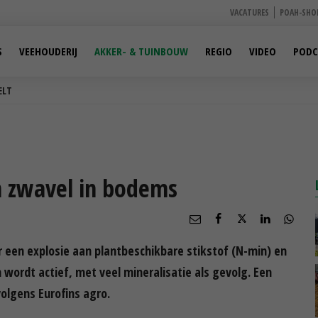
VACATURES
POAH-SHO
S
VEEHOUDERIJ
AKKER- & TUINBOUW
REGIO
VIDEO
PODC
ELT
en zwavel in bodems
een explosie aan plantbeschikbare stikstof (N-min) en
wordt actief, met veel mineralisatie als gevolg. Een
olgens Eurofins agro.