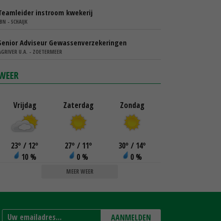
Teamleider instroom kwekerij
IBN - SCHAIJK
Senior Adviseur Gewassenverzekeringen
AGRIVER U.A. - ZOETERMEER
WEER
Vrijdag
Zaterdag
Zondag
23
°
/ 12
°
27
°
/ 11
°
30
°
/ 14
°
10 %
0 %
0 %
MEER WEER
AANMELDEN