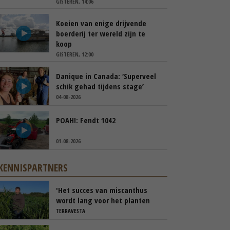
GISTEREN, 14:06
Koeien van enige drijvende
boerderij ter wereld zijn te
koop
GISTEREN, 12:00
Danique in Canada: ‘Superveel
schik gehad tijdens stage’
04-08-2026
POAH!: Fendt 1042
01-08-2026
KENNISPARTNERS
'Het succes van miscanthus
wordt lang voor het planten
beslist'
TERRAVESTA