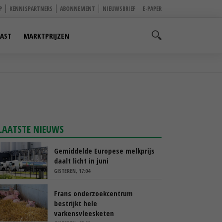
P
KENNISPARTNERS
ABONNEMENT
NIEUWSBRIEF
E-PAPER
AST
MARKTPRIJZEN
LAATSTE NIEUWS
Gemiddelde Europese melkprijs
daalt licht in juni
GISTEREN, 17:04
Frans onderzoekcentrum
bestrijkt hele
varkensvleesketen