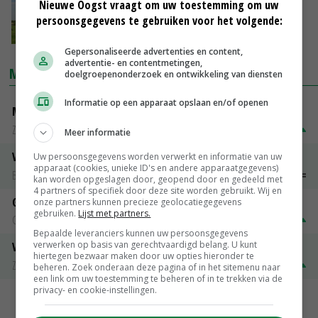
Noord-Holland verpacht 1.700 hectare
Nieuwe Oogst vraagt om uw toestemming om uw
landbouwgrond
persoonsgegevens te gebruiken voor het volgende:
17-04-2019
Gepersonaliseerde advertenties en content,
advertentie- en contentmetingen,
MARKTPRIJZEN
doelgroepenonderzoek en ontwikkeling van diensten
Informatie op een apparaat opslaan en/of openen
Magere melkpoeder
Zuivel NL
€ 269,00
€ 7,00
Meer informatie
Vleeskuikens 2001-2600 gr
Uw persoonsgegevens worden verwerkt en informatie van uw
apparaat (cookies, unieke ID's en andere apparaatgegevens)
Barneveld
€ 1,09
~
€ 1,11
kan worden opgeslagen door, geopend door en gedeeld met
4 partners of specifiek door deze site worden gebruikt. Wij en
Gerst
onze partners kunnen precieze geolocatiegegevens
gebruiken.
Lijst met partners.
Groningen
€ 197,00
€ 2,00
Bepaalde leveranciers kunnen uw persoonsgegevens
verwerken op basis van gerechtvaardigd belang. U kunt
Volle melkpoeder
hiertegen bezwaar maken door uw opties hieronder te
Zuivel NL
€ 345,00
€ 20,00
beheren. Zoek onderaan deze pagina of in het sitemenu naar
een link om uw toestemming te beheren of in te trekken via de
privacy- en cookie-instellingen.
MEER MARKTPRIJZEN