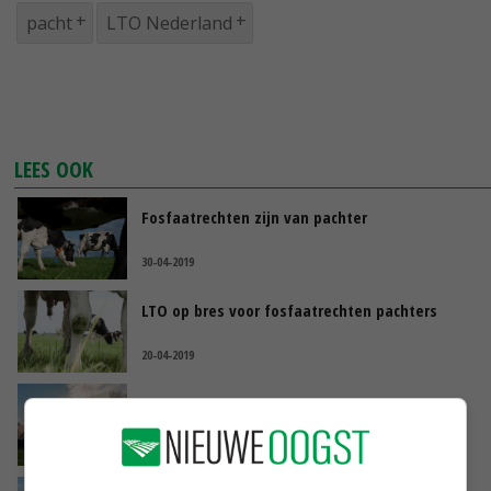
pacht
LTO Nederland
LEES OOK
Fosfaatrechten zijn van pachter
30-04-2019
LTO op bres voor fosfaatrechten pachters
20-04-2019
Onvrede over oude pachthoeves
19-04-2019