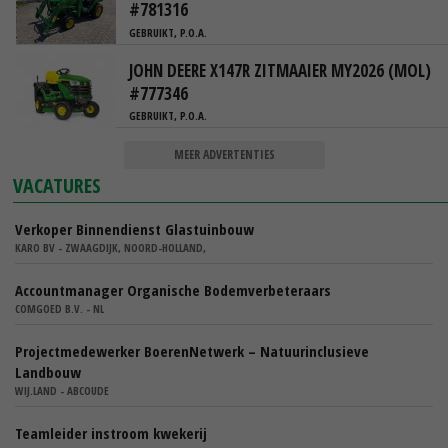
#781316
GEBRUIKT, P.O.A.
JOHN DEERE X147R ZITMAAIER MY2026 (MOL)
#777346
GEBRUIKT, P.O.A.
MEER ADVERTENTIES
VACATURES
Verkoper Binnendienst Glastuinbouw
KARO BV - ZWAAGDIJK, NOORD-HOLLAND,
Accountmanager Organische Bodemverbeteraars
COMGOED B.V. - NL
Projectmedewerker BoerenNetwerk – Natuurinclusieve
Landbouw
WIJ.LAND - ABCOUDE
Teamleider instroom kwekerij