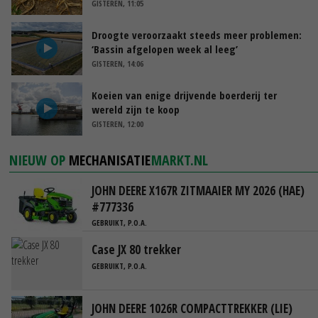
GISTEREN, 11:05
Droogte veroorzaakt steeds meer problemen:
‘Bassin afgelopen week al leeg’
GISTEREN, 14:06
Koeien van enige drijvende boerderij ter
wereld zijn te koop
GISTEREN, 12:00
NIEUW OP
MECHANISATIE
MARKT.NL
JOHN DEERE X167R ZITMAAIER MY 2026 (HAE)
#777336
GEBRUIKT, P.O.A.
Case JX 80 trekker
GEBRUIKT, P.O.A.
JOHN DEERE 1026R COMPACTTREKKER (LIE)