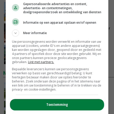
Gepersonaliseerde advertenties en content,
Internationale vraag naar geitenzuivel blijft
advertentie- en contentmetingen,
groot: Nederland in Europese top
doelgroepenonderzoek en ontwikkeling van diensten
GISTEREN, 15:33
Informatie op een apparaat opslaan en/of openen
Vlaamse varkensstapel krimpt, pluimveesector
groeit door schaalvergroting
Meer informatie
GISTEREN, 15:20
Uw persoonsgegevens worden verwerkt en informatie van uw
apparaat (cookies, unieke ID's en andere apparaatgegevens)
‘Cijfer jezelf niet weg en doe vooral ook waar
kan worden opgeslagen door, geopend door en gedeeld met
4 partners of specifiek door deze site worden gebruikt. Wij en
je gelukkig van wordt’
onze partners kunnen precieze geolocatiegegevens
GISTEREN, 13:31
gebruiken.
Lijst met partners.
Bepaalde leveranciers kunnen uw persoonsgegevens
NIEUWSTE VIDEO'S
verwerken op basis van gerechtvaardigd belang. U kunt
hiertegen bezwaar maken door uw opties hieronder te
beheren. Zoek onderaan deze pagina of in het sitemenu naar
POAH!: John Deere 7730
een link om uw toestemming te beheren of in te trekken via de
privacy- en cookie-instellingen.
GISTEREN, 10:00
Toestemming
Oekraïne-vlogger Kees Huizinga: ‘Bezoek van
de ambassade mag zelf groente plukken’