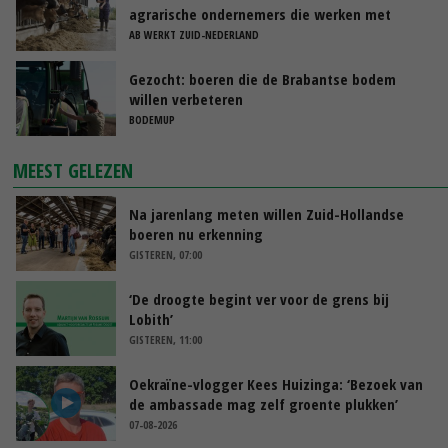
agrarische ondernemers die werken met
uitzendkrachten?
AB WERKT ZUID-NEDERLAND
Gezocht: boeren die de Brabantse bodem
willen verbeteren
BODEMUP
MEEST GELEZEN
Na jarenlang meten willen Zuid-Hollandse
boeren nu erkenning
GISTEREN, 07:00
‘De droogte begint ver voor de grens bij
Lobith’
GISTEREN, 11:00
Oekraïne-vlogger Kees Huizinga: ‘Bezoek van
de ambassade mag zelf groente plukken’
07-08-2026