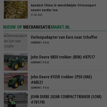
Aandeel China in wereldwijde fritesexport
neemt verder toe
07-08-2026
NIEUW OP
MECHANISATIE
MARKT.NL
Verloopadapter van Euro naar Schaffer
GEBRUIKT, P.O.A.
John Deere 6830 trekker (BEN) #87517
GEBRUIKT, P.O.A.
John Deere 6155R trekker CP50 (HAE)
#60521
GEBRUIKT, P.O.A.
JOHN DEERE 2026R COMPACTTREKKER (SOM)
#781745