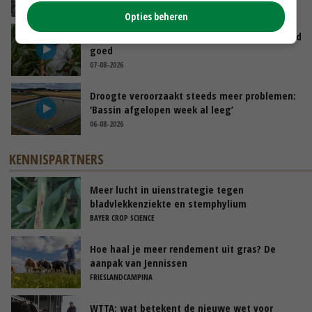
07-08-2026
Opties beheren
Limburgse mais van Frijns doet het verrassend
goed
07-08-2026
Droogte veroorzaakt steeds meer problemen:
‘Bassin afgelopen week al leeg’
06-08-2026
KENNISPARTNERS
Meer lucht in uienstrategie tegen
bladvlekkenziekte en stemphylium
BAYER CROP SCIENCE
Hoe haal je meer rendement uit gras? De
aanpak van Jennissen
FRIESLANDCAMPINA
WTTA: wat betekent de nieuwe wet voor