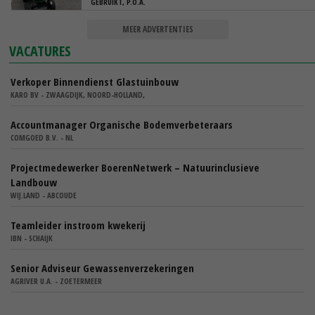
GEBRUIKT, P.O.A.
MEER ADVERTENTIES
VACATURES
Verkoper Binnendienst Glastuinbouw
KARO BV - ZWAAGDIJK, NOORD-HOLLAND,
Accountmanager Organische Bodemverbeteraars
COMGOED B.V. - NL
Projectmedewerker BoerenNetwerk – Natuurinclusieve
Landbouw
WIJ.LAND - ABCOUDE
Teamleider instroom kwekerij
IBN - SCHAIJK
Senior Adviseur Gewassenverzekeringen
AGRIVER U.A. - ZOETERMEER