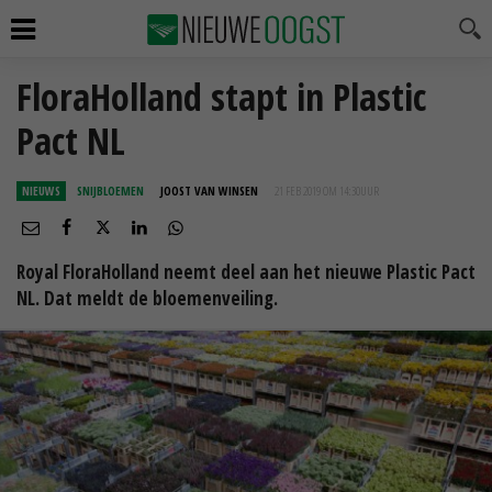
FloraHolland stapt in Plastic
Pact NL
NIEUWS
SNIJBLOEMEN
JOOST VAN WINSEN
21 FEB 2019 OM 14:30
UUR
Royal FloraHolland neemt deel aan het nieuwe Plastic Pact
NL. Dat meldt de bloemenveiling.