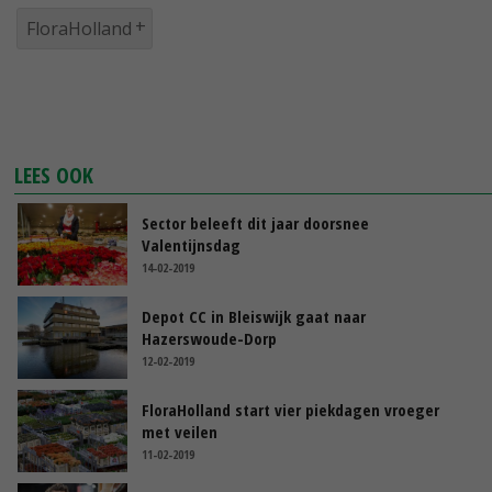
FloraHolland
LEES OOK
Sector beleeft dit jaar doorsnee
Valentijnsdag
14-02-2019
Depot CC in Bleiswijk gaat naar
Hazerswoude-Dorp
12-02-2019
FloraHolland start vier piekdagen vroeger
met veilen
11-02-2019