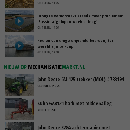
GISTEREN, 11:05
Droogte veroorzaakt steeds meer problemen:
‘Bassin afgelopen week al leeg’
GISTEREN, 14:06
Koeien van enige drijvende boerderij ter
wereld zijn te koop
GISTEREN, 12:00
NIEUW OP
MECHANISATIE
MARKT.NL
John Deere 6M 125 trekker (MOL) #783194
GEBRUIKT, P.O.A.
Kuhn GA8121 hark met middenafleg
2010, € 13.250
John Deere 328A achtermaaier met