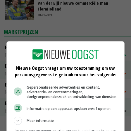
Van der Bijl nieuwe commerciële man
FloraHolland
10-01-2019
MARKTPRIJZEN
Fritesgeschikt NL Du Be
PotatoNL
€ 15,00
~
€ 23,00
Emmeloord Tarwe
Nieuwe Oogst vraagt om uw toestemming om uw
Noteringen
€ 205,00
~
€ 208,00
persoonsgegevens te gebruiken voor het volgende:
Emmeloord Schaaltjespeen
Gepersonaliseerde advertenties en content,
Noteringen
€ 5,00
~
€ 20,00
advertentie- en contentmetingen,
doelgroepenonderzoek en ontwikkeling van diensten
Bintje A 28/35
Informatie op een apparaat opslaan en/of openen
Bintje Info
€ 48,00
~
€ 52,00
Meer informatie
MEER MARKTPRIJZEN
Uw persoonsgegevens worden verwerkt en informatie van uw