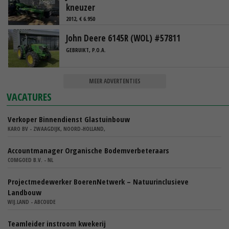
kneuzer
2012, € 6.950
John Deere 6145R (WOL) #57811
GEBRUIKT, P.O.A.
MEER ADVERTENTIES
VACATURES
Verkoper Binnendienst Glastuinbouw
KARO BV - ZWAAGDIJK, NOORD-HOLLAND,
Accountmanager Organische Bodemverbeteraars
COMGOED B.V. - NL
Projectmedewerker BoerenNetwerk – Natuurinclusieve
Landbouw
WIJ.LAND - ABCOUDE
Teamleider instroom kwekerij