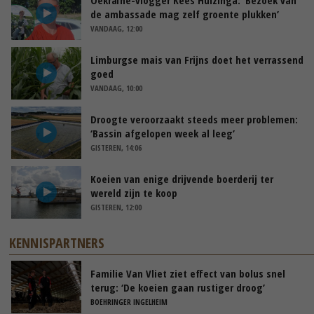
de ambassade mag zelf groente plukken’
VANDAAG, 12:00
Limburgse mais van Frijns doet het verrassend
goed
VANDAAG, 10:00
Droogte veroorzaakt steeds meer problemen:
‘Bassin afgelopen week al leeg’
GISTEREN, 14:06
Koeien van enige drijvende boerderij ter
wereld zijn te koop
GISTEREN, 12:00
KENNISPARTNERS
Familie Van Vliet ziet effect van bolus snel
terug: ‘De koeien gaan rustiger droog’
BOEHRINGER INGELHEIM